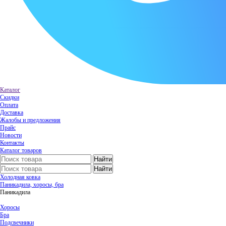
Каталог
Скидки
Оплата
Доставка
Жалобы и предложения
Прайс
Новости
Контакты
Каталог товаров
Холодная ковка
Паникадила, хоросы, бра
Паникадила
Хоросы
Бра
Подсвечники