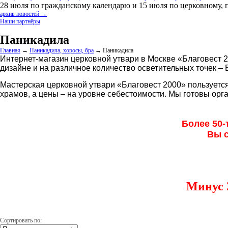
28 июля по гражданскому календарю и 15 июля по церковному, 
архив новостей →
Наши партнёры
Паникадила
Главная
→
Паникадила, хоросы, бра
→
Паникадила
Интернет-магазин церковной утвари в Москве «Благовест 
дизайне и на различное количество осветительных точек –
Мастерская церковной утвари «Благовест 2000» пользуетс
храмов, а цены – на уровне себестоимости. Мы готовы орга
Более 50-
Вы с
Минус 
Сортировать по: