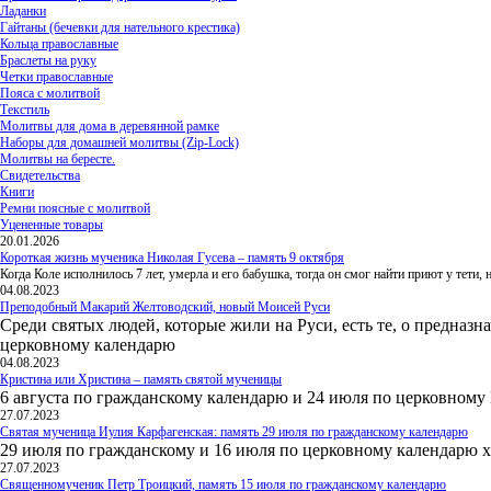
Ладанки
Гайтаны (бечевки для нательного крестика)
Кольца православные
Браслеты на руку
Четки православные
Пояса с молитвой
Текстиль
Молитвы для дома в деревянной рамке
Наборы для домашней молитвы (Zip-Lock)
Молитвы на бересте.
Свидетельства
Книги
Ремни поясные с молитвой
Уцененные товары
20.01.2026
Короткая жизнь мученика Николая Гусева – память 9 октября
Когда Коле исполнилось 7 лет, умерла и его бабушка, тогда он смог найти приют у тети
04.08.2023
Преподобный Макарий Желтоводский, новый Моисей Руси
Среди святых людей, которые жили на Руси, есть те, о предназн
церковному календарю
04.08.2023
Кристина или Христина – память святой мученицы
6 августа по гражданскому календарю и 24 июля по церковному
27.07.2023
Святая мученица Иулия Карфагенская: память 29 июля по гражданскому календарю
29 июля по гражданскому и 16 июля по церковному календарю 
27.07.2023
Священномученик Петр Троицкий, память 15 июля по гражданскому календарю