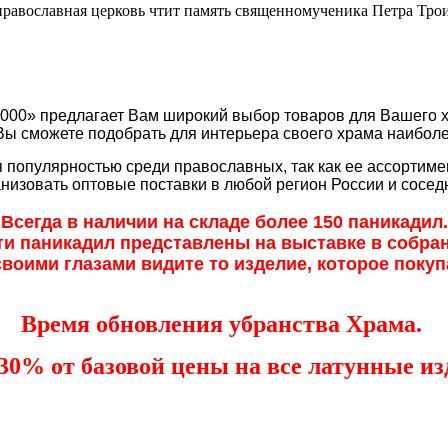
православная церковь чтит память священномученика Петра Тро
2000» предлагает Вам широкий выбор товаров для Вашего 
 Вы сможете подобрать для интерьера своего храма наибол
я популярностью среди православных, так как ее ассортим
низовать оптовые поставки в любой регион России и соседн
Всегда в наличии на складе более 150 паникадил.
ти паникадил представлены на выставке в собра
воими глазами видите то изделие, которое покуп
Время обновления убранства Храма.
30% от базовой цены на все латунные изд