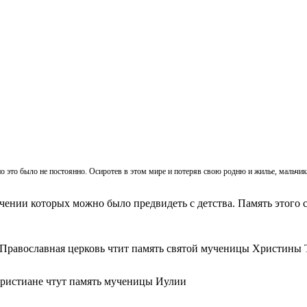
, но это было не постоянно. Осиротев в этом мире и потеряв свою родню и жилье, мальч
ачении которых можно было предвидеть с детства. Память этого с
 Православная церковь чтит память святой мученицы Христины 
христиане чтут память мученицы Иулии