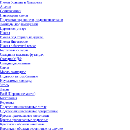
Иконы большие и Храмовые
Аналои
Семисвечники
Панихидные столы
Подставки под ковчеги, водосвятные чаши
Лампады, подлампадники
Церковная утварь
Иконы
Иконы под старину на дереве.
Иконы Дивеевские
Иконы в багетной рамке
Бархатные складни
Складни в кожаных футлярах
Складни МДФ
Складни деревянные
Свечи
Масло лампадное
Подвески автомобильные
Неугасимые лампады
Уголь
Ладан
Елей (Церковное масло)
Благовония
Керамика
Подсвечники настольные литые
Подсвечники настольные декоративные
Кресты православные настольные
Кресты православные подвесные
Крестики и образки нательные
Крестики и образки деревянные на шнурке