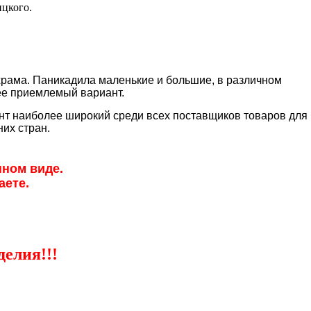
ицкого.
храма. Паникадила маленькие и большие, в различном
ее приемлемый вариант.
ент наиболее широкий среди всех поставщиков товаров для
их стран.
нном виде.
аете.
елия!!!