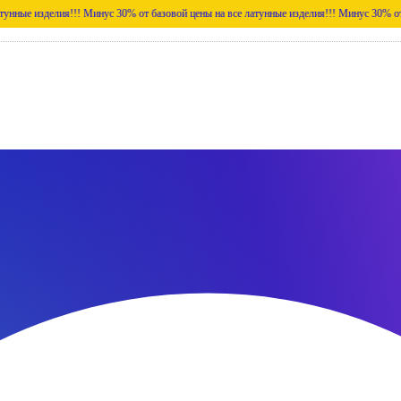
лия!!!
Минус 30% от базовой цены на все латунные изделия!!!
Минус 30% от базовой це