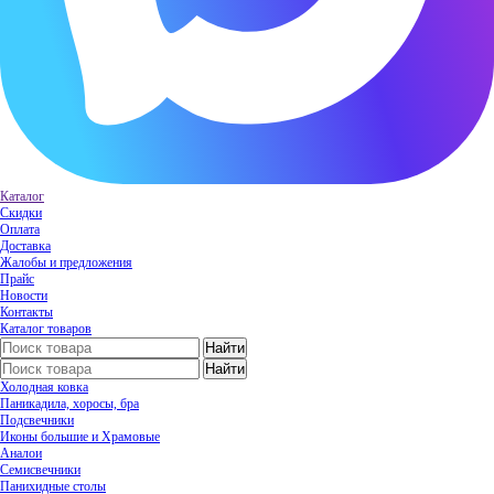
Каталог
Скидки
Оплата
Доставка
Жалобы и предложения
Прайс
Новости
Контакты
Каталог товаров
Холодная ковка
Паникадила, хоросы, бра
Подсвечники
Иконы большие и Храмовые
Аналои
Семисвечники
Панихидные столы