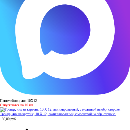
Пантелеймон, лик 10Х12
Отпускаются по 10 шт.
Троица, лик на картоне, 10 Х 12, ламинированный, с молитвой на обр. стороне.
30,00
руб