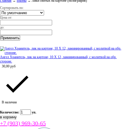
Главная
→
Иконы
→
Лики святых на картоне (полиграфия)
Сортировать по:
Цена от:
до:
Ангел Хранитель, лик на картоне, 10 Х 12, ламинированный, с молитвой на обр.
стороне.
30,00
руб
В наличии
Количество:
уп.
+7 (903) 969-30-65