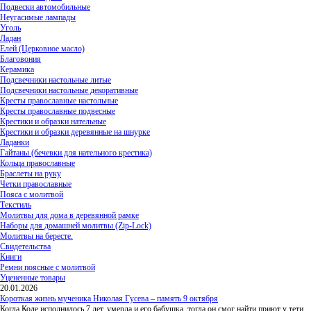
Подвески автомобильные
Неугасимые лампады
Уголь
Ладан
Елей (Церковное масло)
Благовония
Керамика
Подсвечники настольные литые
Подсвечники настольные декоративные
Кресты православные настольные
Кресты православные подвесные
Крестики и образки нательные
Крестики и образки деревянные на шнурке
Ладанки
Гайтаны (бечевки для нательного крестика)
Кольца православные
Браслеты на руку
Четки православные
Пояса с молитвой
Текстиль
Молитвы для дома в деревянной рамке
Наборы для домашней молитвы (Zip-Lock)
Молитвы на бересте.
Свидетельства
Книги
Ремни поясные с молитвой
Уцененные товары
20.01.2026
Короткая жизнь мученика Николая Гусева – память 9 октября
Когда Коле исполнилось 7 лет, умерла и его бабушка, тогда он смог найти приют у тети,