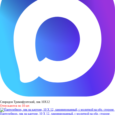
Спиридон Тримифунтский, лик 10Х12
Отпускаются по 10 шт.
Пантелеймон, лик на картоне, 10 Х 12, ламинированный, с молитвой на обр. стороне.