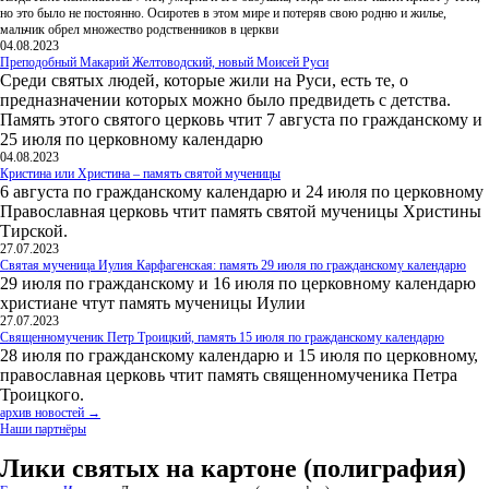
но это было не постоянно. Осиротев в этом мире и потеряв свою родню и жилье,
мальчик обрел множество родственников в церкви
04.08.2023
Преподобный Макарий Желтоводский, новый Моисей Руси
Среди святых людей, которые жили на Руси, есть те, о
предназначении которых можно было предвидеть с детства.
Память этого святого церковь чтит 7 августа по гражданскому и
25 июля по церковному календарю
04.08.2023
Кристина или Христина – память святой мученицы
6 августа по гражданскому календарю и 24 июля по церковному
Православная церковь чтит память святой мученицы Христины
Тирской.
27.07.2023
Святая мученица Иулия Карфагенская: память 29 июля по гражданскому календарю
29 июля по гражданскому и 16 июля по церковному календарю
христиане чтут память мученицы Иулии
27.07.2023
Священномученик Петр Троицкий, память 15 июля по гражданскому календарю
28 июля по гражданскому календарю и 15 июля по церковному,
православная церковь чтит память священномученика Петра
Троицкого.
архив новостей →
Наши партнёры
Лики святых на картоне (полиграфия)