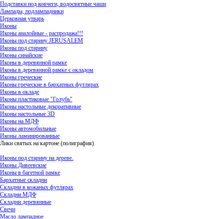
Подставки под ковчеги, водосвятные чаши
Лампады, подлампадники
Церковная утварь
Иконы
Иконы аналойные - распродажа!!!
Иконы под старину JERUSALEM
Иконы под старину
Иконы синайские
Иконы в деревянной рамке
Иконы в деревянной рамке с окладом
Иконы греческие
Иконы греческие в бархатных футлярах
Иконы в окладе
Иконы пластиковые "Голубь"
Иконы настольные декоративные
Иконы настольные 3D
Иконы на МДФ
Иконы автомобильные
Иконы ламинированные
Лики святых на картоне (полиграфия)
Иконы под старину на дереве.
Иконы Дивеевские
Иконы в багетной рамке
Бархатные складни
Складни в кожаных футлярах
Складни МДФ
Складни деревянные
Свечи
Масло лампадное