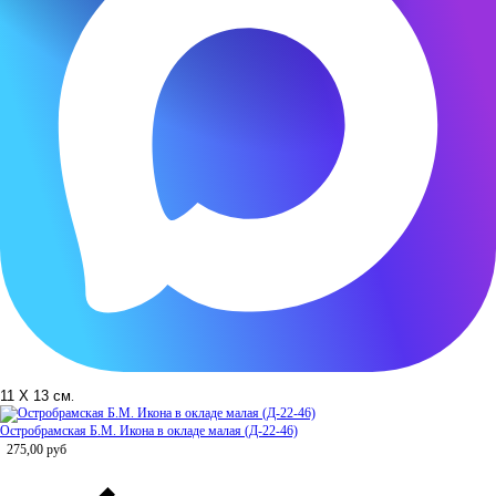
11 Х 13 см
.
Остробрамская Б.М. Икона в окладе малая (Д-22-46)
275,00
руб