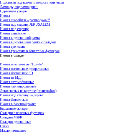
Подставки под ковчеги, водосвятные чаши
Лампады, подлампадники
Церковная утварь
Иконы
Иконы аналойные - распродажа!!!
Иконы под старину JERUSALEM
Иконы под старину
Иконы синайские
Иконы в деревянной рамке
Иконы в деревянной рамке с окладом
Иконы греческие
Иконы греческие в бархатных футлярах
Иконы в окладе
Иконы пластиковые "Голубь"
Иконы настольные декоративные
Иконы настольные 3D
Иконы на МДФ
Иконы автомобильные
Иконы ламинированные
Лики святых на картоне (полиграфия)
Иконы под старину на дереве.
Иконы Дивеевские
Иконы в багетной рамке
Бархатные складни
Складни в кожаных футлярах
Складни МДФ
Складни деревянные
Свечи
Масло лампадное