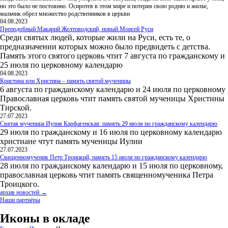
но это было не постоянно. Осиротев в этом мире и потеряв свою родню и жилье,
мальчик обрел множество родственников в церкви
04.08.2023
Преподобный Макарий Желтоводский, новый Моисей Руси
Среди святых людей, которые жили на Руси, есть те, о
предназначении которых можно было предвидеть с детства.
Память этого святого церковь чтит 7 августа по гражданскому и
25 июля по церковному календарю
04.08.2023
Кристина или Христина – память святой мученицы
6 августа по гражданскому календарю и 24 июля по церковному
Православная церковь чтит память святой мученицы Христины
Тирской.
27.07.2023
Святая мученица Иулия Карфагенская: память 29 июля по гражданскому календарю
29 июля по гражданскому и 16 июля по церковному календарю
христиане чтут память мученицы Иулии
27.07.2023
Священномученик Петр Троицкий, память 15 июля по гражданскому календарю
28 июля по гражданскому календарю и 15 июля по церковному,
православная церковь чтит память священномученика Петра
Троицкого.
архив новостей →
Наши партнёры
Иконы в окладе