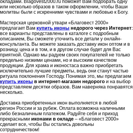
окладами. Blagovest2000.ru поможет Вам подобрать одну
или несколько образов в таком оформлении, чтобы Ваши
молитвы были с искренними чувствами и любовью к Богу.
Мастерская церковной утвари «Благовест 2000»
предлагает Вам
купить иконы
недорого через Интернет
:
все варианты представлены в каталоге с подробным
описанием, Вы сможете уточнить все детали у онлайн-
консультанта. Вы можете заказать доставку икон оптом и в
розницу, цена и в том, и в другом случае будет для Вас
приятной. Однако мы радуем своих покупателей не только
предельно низкими ценами, но и высоким качеством
продукции. Для храма и иконостаса важно приобретать
исключительно лучшие предметы, ведь они станут частью
ритуала поклонения Господу. Понимая это, мы предлагаем
купить иконы
в интернет-магазин недорого
и на выбор
представляем десятки образов. Вам наверняка понравятся
несколько.
Доставка приобретенных икон выполняется в любой
регион России и за рубеж. Оплата возможна наличными
либо безналичным платежом. Радуйте себя и приход
прекрасными
иконами в окладе
– «Благовест 2000»
сделает все, чтобы Вы остались довольны
сотрудничеством!