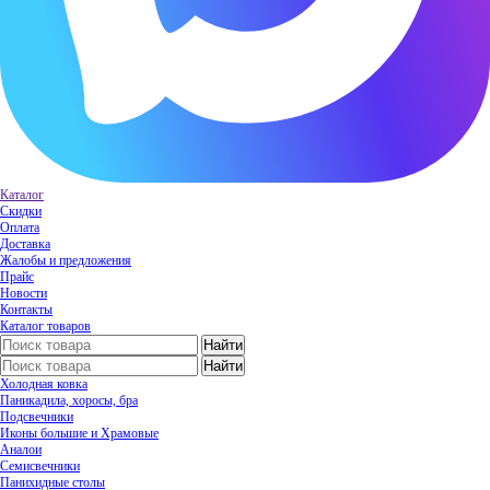
Каталог
Скидки
Оплата
Доставка
Жалобы и предложения
Прайс
Новости
Контакты
Каталог товаров
Холодная ковка
Паникадила, хоросы, бра
Подсвечники
Иконы большие и Храмовые
Аналои
Семисвечники
Панихидные столы