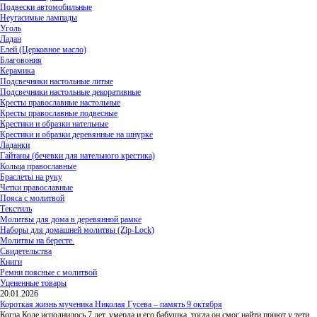
Подвески автомобильные
Неугасимые лампады
Уголь
Ладан
Елей (Церковное масло)
Благовония
Керамика
Подсвечники настольные литые
Подсвечники настольные декоративные
Кресты православные настольные
Кресты православные подвесные
Крестики и образки нательные
Крестики и образки деревянные на шнурке
Ладанки
Гайтаны (бечевки для нательного крестика)
Кольца православные
Браслеты на руку
Четки православные
Пояса с молитвой
Текстиль
Молитвы для дома в деревянной рамке
Наборы для домашней молитвы (Zip-Lock)
Молитвы на бересте.
Свидетельства
Книги
Ремни поясные с молитвой
Уцененные товары
20.01.2026
Короткая жизнь мученика Николая Гусева – память 9 октября
Когда Коле исполнилось 7 лет, умерла и его бабушка, тогда он смог найти приют у тети,