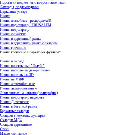
Подставки под ковчеги, водосвятные чаши
Лампады, подлампадники
Церковная утварь
Иконы
Иконы аналойные - распродажа!!!
Иконы под старину JERUSALEM
Иконы под старину
Иконы синайские
Иконы в деревянной рамке
Иконы в деревянной рамке с окладом
Иконы греческие
Иконы греческие в бархатных футлярах
Иконы в окладе
Иконы пластиковые "Голубь"
Иконы настольные декоративные
Иконы настольные 3D
Иконы на МДФ
Иконы автомобильные
Иконы ламинированные
Лики святых на картоне (полиграфия)
Иконы под старину на дереве.
Иконы Дивеевские
Иконы в багетной рамке
Бархатные складни
Складни в кожаных футлярах
Складни МДФ
Складни деревянные
Свечи
Масло лампадное