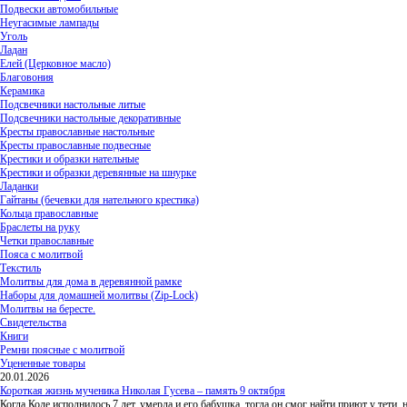
Подвески автомобильные
Неугасимые лампады
Уголь
Ладан
Елей (Церковное масло)
Благовония
Керамика
Подсвечники настольные литые
Подсвечники настольные декоративные
Кресты православные настольные
Кресты православные подвесные
Крестики и образки нательные
Крестики и образки деревянные на шнурке
Ладанки
Гайтаны (бечевки для нательного крестика)
Кольца православные
Браслеты на руку
Четки православные
Пояса с молитвой
Текстиль
Молитвы для дома в деревянной рамке
Наборы для домашней молитвы (Zip-Lock)
Молитвы на бересте.
Свидетельства
Книги
Ремни поясные с молитвой
Уцененные товары
20.01.2026
Короткая жизнь мученика Николая Гусева – память 9 октября
Когда Коле исполнилось 7 лет, умерла и его бабушка, тогда он смог найти приют у тети