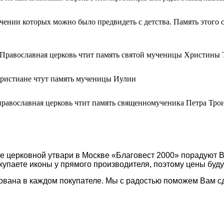
ачении которых можно было предвидеть с детства. Память этого с
 Православная церковь чтит память святой мученицы Христины 
христиане чтут память мученицы Иулии
православная церковь чтит память священномученика Петра Тро
не церковной утвари в Москве «Благовест 2000» порадуют 
купаете иконы у прямого производителя, поэтому цены буду
ована в каждом покупателе. Мы с радостью поможем Вам с