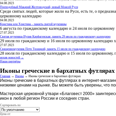
04.08.2023
Преподобный Макарий Желтоводский, новый Моисей Руси
Среди святых людей, которые жили на Руси, есть те, о предназн
церковному календарю
04.08.2023
Кристина или Христина – память святой мученицы
6 августа по гражданскому календарю и 24 июля по церковному
27.07.2023
Святая мученица Иулия Карфагенская: память 29 июля по гражданскому календарю
29 июля по гражданскому и 16 июля по церковному календарю 
27.07.2023
Священномученик Петр Троицкий, память 15 июля по гражданскому календарю
28 июля по гражданскому календарю и 15 июля по церковному, 
архив новостей →
Наши партнёры
Иконы греческие в бархатных футлярах
Главная
→
Иконы
→
Иконы греческие в бархатных футлярах
Иконы греческие в бархатных футлярах в интернет-магази
низкими ценами на рынке. Вы можете быть уверены, что по
Мастерская церковной утвари «Благовест 2000» заинтерес
икон в любой регион России и соседних стран.
Сортировать по:
Цена от: