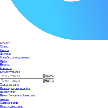
Каталог
Скидки
Оплата
Доставка
Жалобы и предложения
Прайс
Новости
Контакты
Каталог товаров
Холодная ковка
Паникадила, хоросы, бра
Подсвечники
Иконы большие и Храмовые
Аналои
Семисвечники
Панихидные столы