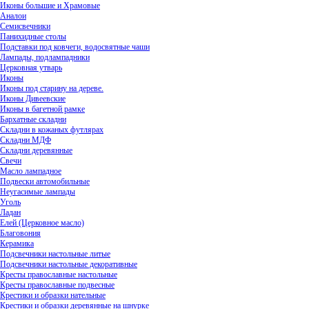
Иконы большие и Храмовые
Аналои
Семисвечники
Панихидные столы
Подставки под ковчеги, водосвятные чаши
Лампады, подлампадники
Церковная утварь
Иконы
Иконы под старину на дереве.
Иконы Дивеевские
Иконы в багетной рамке
Бархатные складни
Складни в кожаных футлярах
Складни МДФ
Складни деревянные
Свечи
Масло лампадное
Подвески автомобильные
Неугасимые лампады
Уголь
Ладан
Елей (Церковное масло)
Благовония
Керамика
Подсвечники настольные литые
Подсвечники настольные декоративные
Кресты православные настольные
Кресты православные подвесные
Крестики и образки нательные
Крестики и образки деревянные на шнурке