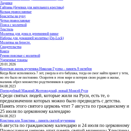
Ладанки
Гайтаны (бечевки для нательного крестика)
Кольца православные
Браслеты на руку
Четки православные
Пояса с молитвой
Текстиль
Молитвы для дома в деревянной рамке
Наборы для домашней молитвы (Zip-Lock)
Молитвы на бересте.
Свидетельства
Книги
Ремни поясные с молитвой
Уцененные товары
20.01.2026
Короткая жизнь мученика Николая Гусева – память 9 октября
Когда Коле исполнилось 7 лет, умерла и его бабушка, тогда он смог найти приют у тети,
но это было не постоянно. Осиротев в этом мире и потеряв свою родню и жилье,
мальчик обрел множество родственников в церкви
04.08.2023
Преподобный Макарий Желтоводский, новый Моисей Руси
Среди святых людей, которые жили на Руси, есть те, о
предназначении которых можно было предвидеть с детства.
Память этого святого церковь чтит 7 августа по гражданскому и
25 июля по церковному календарю
04.08.2023
Кристина или Христина – память святой мученицы
6 августа по гражданскому календарю и 24 июля по церковному
Православная церковь чтит память святой мученицы Христины