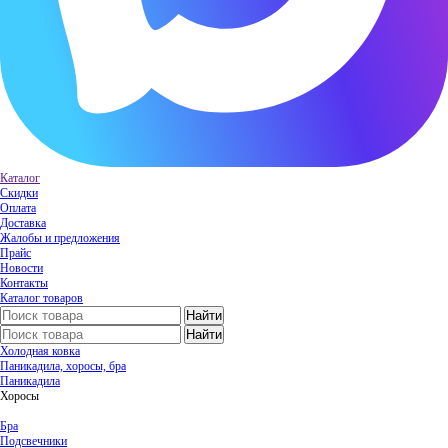
Каталог
Скидки
Оплата
Доставка
Жалобы и предложения
Прайс
Новости
Контакты
Каталог товаров
Холодная ковка
Паникадила, хоросы, бра
Паникадила
Хоросы
Бра
Подсвечники