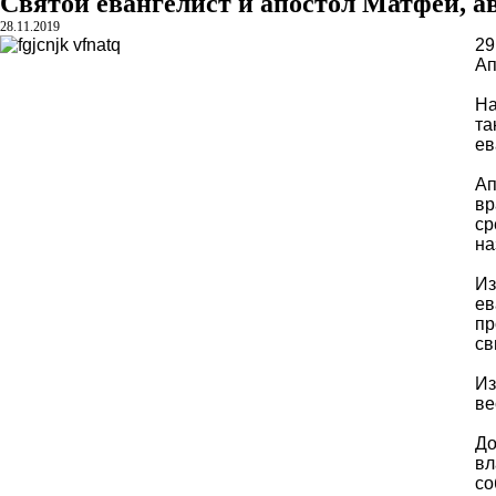
Святой евангелист и апостол Матфей, а
28.11.2019
29
Ап
Н
та
ев
Ап
вр
ср
на
Из
ев
пр
св
Из
ве
До
вл
со