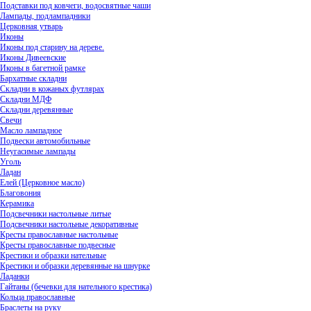
Подставки под ковчеги, водосвятные чаши
Лампады, подлампадники
Церковная утварь
Иконы
Иконы под старину на дереве.
Иконы Дивеевские
Иконы в багетной рамке
Бархатные складни
Складни в кожаных футлярах
Складни МДФ
Складни деревянные
Свечи
Масло лампадное
Подвески автомобильные
Неугасимые лампады
Уголь
Ладан
Елей (Церковное масло)
Благовония
Керамика
Подсвечники настольные литые
Подсвечники настольные декоративные
Кресты православные настольные
Кресты православные подвесные
Крестики и образки нательные
Крестики и образки деревянные на шнурке
Ладанки
Гайтаны (бечевки для нательного крестика)
Кольца православные
Браслеты на руку