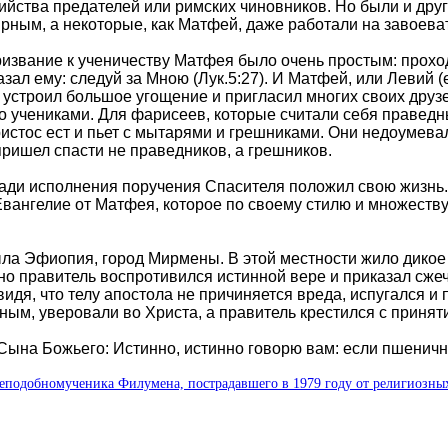
ийства предателей или римских чиновников. Но были и дру
рным, а некоторые, как Матфей, даже работали на завоева
извание к ученичеству Матфея было очень простым: прохо
азал ему: следуй за Мною (Лук.5:27). И Матфей, или Левий 
 устроил большое угощение и пригласил многих своих друз
о учениками. Для фарисеев, которые считали себя праведн
истос ест и пьет с мытарями и грешниками. Они недоумевал
пришел спасти не праведников, а грешников.
ди исполнения поручения Спасителя положил свою жизнь. П
Евангелие от Матфея, которое по своему стилю и множеству
ыла Эфиопия, город Мирмены. В этой местности жило дикое
но правитель воспротивился истинной вере и приказал сже
идя, что телу апостола не причиняется вреда, испугался и 
нным, уверовали во Христа, а правитель крестился с приня
ына Божьего: Истинно, истинно говорю вам: если пшеничное 
еподобномученика Филумена, пострадавшего в 1979 году от религиозны