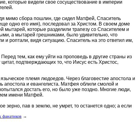
гие, которые видели свое сосуществование в империи
телей.
дя мимо сбора пошлин, где сидел Матфей, Спаситель
(еще одно его имя), последовал за Христом. В своем доме
ей мытарей, которые разделили трапезу со Спасителем и
ыми, а мытарей грешниками, было удивительно, что
и и роптали, видя ситуацию. Спаситель на это ответил им,
еред тем, как ему уйти на проповедь в другие страны из
 цитат, подтверждающих то, что Иисус есть Христос,
 языческое племя людоедов. Через благовестие апостола и
чь апостола и евангелиста. Матфея облили смолой и
попытался достать его, но было уже поздно. Многие люди,
тием имени Матфей.
зерно, пав в землю, не умрет, то останется одно; а если
х фанатиков
→