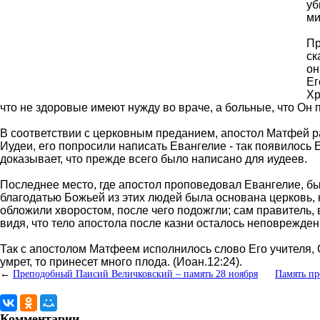
уб
ми
Пр
ск
он
Ег
Хр
что не здоровые имеют нужду во враче, а больные, что Он 
В соответствии с церковным преданием, апостол Матфей ра
Иудеи, его попросили написать Евангелие - так появилось 
доказывает, что прежде всего было написано для иудеев.
Последнее место, где апостол проповедовал Евангелие, б
благодатью Божьей из этих людей была основана церковь, 
обложили хворостом, после чего подожгли; сам правитель, в
видя, что тело апостола после казни осталось неповрежде
Так с апостолом Матфеем исполнилось слово Его учителя, С
умрет, то принесет много плода. (Иоан.12:24).
←
Преподобный Паисий Величковский – память 28 ноября
Память пр
Комментарии