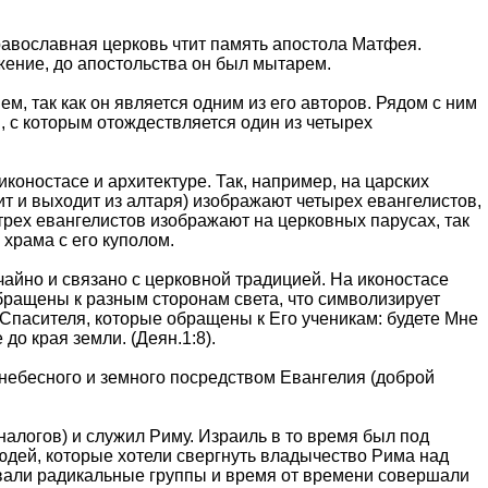
равославная церковь чтит память апостола Матфея.
жение, до апостольства он был мытарем.
м, так как он является одним из его авторов. Рядом с ним
, с которым отождествляется один из четырех
коностасе и архитектуре. Так, например, на царских
т и выходит из алтаря) изображают четырех евангелистов,
трех евангелистов изображают на церковных парусах, так
храма с его куполом.
чайно и связано с церковной традицией. На иконостасе
бращены к разным сторонам света, что символизирует
 Спасителя, которые обращены к Его ученикам: будете Мне
до края земли. (Деян.1:8).
небесного и земного посредством Евангелия (доброй
налогов) и служил Риму. Израиль в то время был под
юдей, которые хотели свергнуть владычество Рима над
вали радикальные группы и время от времени совершали