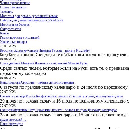
Четки православные
Пояса с молитвой
Текстиль
Молитвы для дома в деревянной рамке
Наборы для домашней молитвы (Zip-Lock)
Молитвы на бересте.
Свидетельства
Книги
Ремни поясные с молитвой
Уцененные товары
20.01.2026
Короткая жизнь мученика Николая Гусева – память 9 октября
Когда Коле исполнилось 7 лет, умерла и его бабушка, тогда он смог найти приют у тети
04.08.2023
Преподобный Макарий Желтоводский, новый Моисей Руси
Среди святых людей, которые жили на Руси, есть те, о предназн
церковному календарю
04.08.2023
Кристина или Христина – память святой мученицы
6 августа по гражданскому календарю и 24 июля по церковному
27.07.2023
Святая мученица Иулия Карфагенская: память 29 июля по гражданскому календарю
29 июля по гражданскому и 16 июля по церковному календарю 
27.07.2023
Священномученик Петр Троицкий, память 15 июля по гражданскому календарю
28 июля по гражданскому календарю и 15 июля по церковному, 
архив новостей →
Наши партнёры