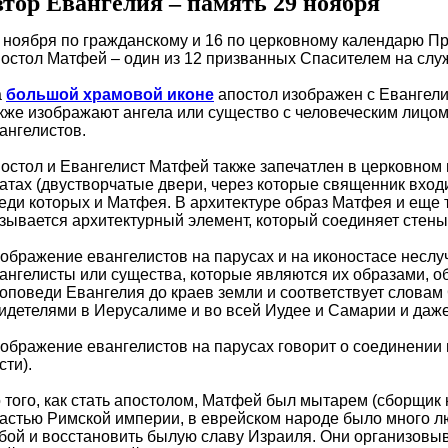
втор Евангелия – память 29 ноября
 ноября по гражданскому и 16 по церковному календарю П
остол Матфей – один из 12 призванных Спасителем на слу
а
большой храмовой иконе
апостол изображен с Евангелие
кже изображают ангела или существо с человеческим лицом
ангелистов.
остол и Евангелист Матфей также запечатлен в церковном и
атах (двустворчатые двери, через которые священник входи
еди которых и Матфея. В архитектуре образ Матфея и еще 
зывается архитектурный элемент, который соединяет стены 
ображение евангелистов на парусах и на иконостасе неслу
ангелисты или существа, которые являются их образами, о
оповеди Евангелия до краев земли и соответствует словам
идетелями в Иерусалиме и во всей Иудее и Самарии и даже 
ображение евангелистов на парусах говорит о соединении 
сти).
 того, как стать апостолом, Матфей был мытарем (сборщик 
астью Римской империи, в еврейском народе было много л
бой и восстановить былую славу Израиля. Они организовы