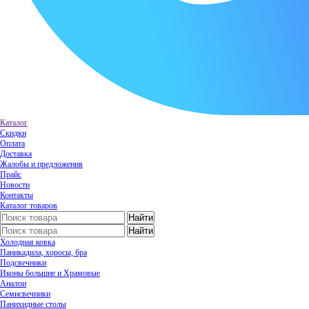
Каталог
Скидки
Оплата
Доставка
Жалобы и предложения
Прайс
Новости
Контакты
Каталог товаров
Холодная ковка
Паникадила, хоросы, бра
Подсвечники
Иконы большие и Храмовые
Аналои
Семисвечники
Панихидные столы