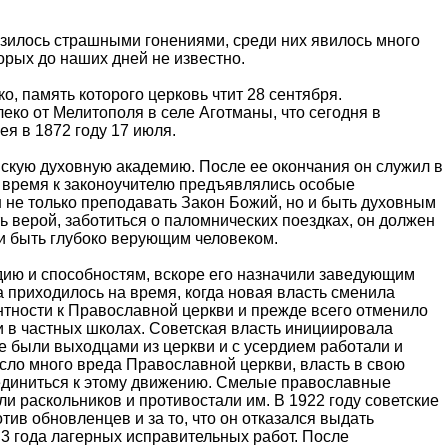
зилось страшными гонениями, среди них явилось много
орых до наших дней не известно.
, память которого церковь чтит 28 сентября.
ко от Мелитополя в селе Аготманы, что сегодня в
ея в 1872 году 17 июля.
вскую духовную академию. После ее окончания он служил в
 время к законоучителю предъявлялись особые
 не только преподавать Закон Божий, но и быть духовным
ь верой, заботиться о паломнических поездках, он должен
 и быть глубоко верующим человеком.
ию и способностям, вскоре его назначили заведующим
приходилось на время, когда новая власть сменила
нтности к Православной церкви и прежде всего отменило
и в частных школах. Советская власть инициировала
е были выходцами из церкви и с усердием работали и
сло много вреда Православной церкви, власть в свою
единиться к этому движению. Смелые православные
ли раскольников и противостали им. В 1922 году советские
тив обновленцев и за то, что он отказался выдать
3 года лагерных исправительных работ. После