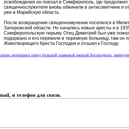
освобождения он поехал в Симферополь, где продолжил 
священнослужителя вновь обвинили в антисоветчине и от
уже в Марийскую область.
После возвращения священномученик поселился в Мелит
Запорожской области. Но начались новые аресты и в 1935
Симферопольскую тюрьму. Отец Димитрий был уже пожилы
подорвано и его перевели в тюремную больницу, там он 
Животворящего Креста Господня и отошел к Господу.
ление лютеранки перед большой храмовой иконой Богородицы, именуем
ail, и телефон для связи.