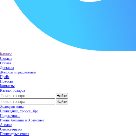
Каталог
Скидки
Оплата
Доставка
Жалобы и предложения
Прайс
Новости
Контакты
Каталог товаров
Холодная ковка
Паникадила, хоросы, бра
Подсвечники
Иконы большие и Храмовые
Аналои
Семисвечники
Панихидные столы