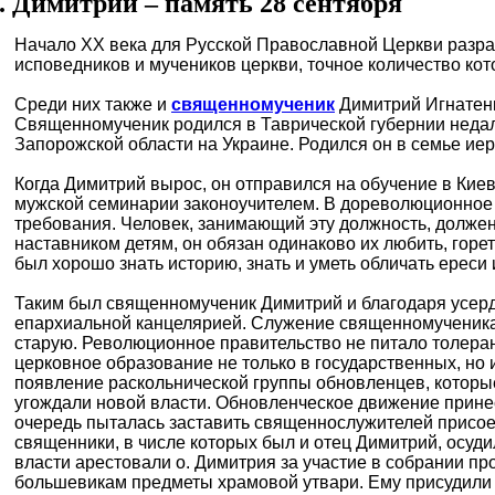
 Димитрий – память 28 сентября
Начало XX века для Русской Православной Церкви разра
исповедников и мучеников церкви, точное количество кот
Среди них также и
священномученик
Димитрий Игнатенко
Священномученик родился в Таврической губернии недале
Запорожской области на Украине. Родился он в семье иер
Когда Димитрий вырос, он отправился на обучение в Кие
мужской семинарии законоучителем. В дореволюционное
требования. Человек, занимающий эту должность, должен
наставником детям, он обязан одинаково их любить, горет
был хорошо знать историю, знать и уметь обличать ереси
Таким был священномученик Димитрий и благодаря усерд
епархиальной канцелярией. Служение священномученика 
старую. Революционное правительство не питало толера
церковное образование не только в государственных, но 
появление раскольнической группы обновленцев, которы
угождали новой власти. Обновленческое движение прине
очередь пыталась заставить священнослужителей присо
священники, в числе которых был и отец Димитрий, осуди
власти арестовали о. Димитрия за участие в собрании про
большевикам предметы храмовой утвари. Ему присудили 