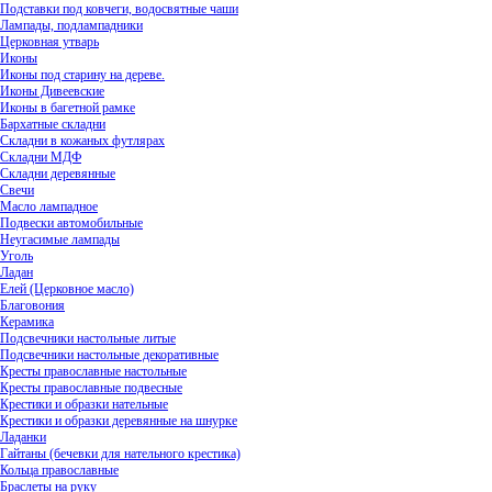
Подставки под ковчеги, водосвятные чаши
Лампады, подлампадники
Церковная утварь
Иконы
Иконы под старину на дереве.
Иконы Дивеевские
Иконы в багетной рамке
Бархатные складни
Складни в кожаных футлярах
Складни МДФ
Складни деревянные
Свечи
Масло лампадное
Подвески автомобильные
Неугасимые лампады
Уголь
Ладан
Елей (Церковное масло)
Благовония
Керамика
Подсвечники настольные литые
Подсвечники настольные декоративные
Кресты православные настольные
Кресты православные подвесные
Крестики и образки нательные
Крестики и образки деревянные на шнурке
Ладанки
Гайтаны (бечевки для нательного крестика)
Кольца православные
Браслеты на руку