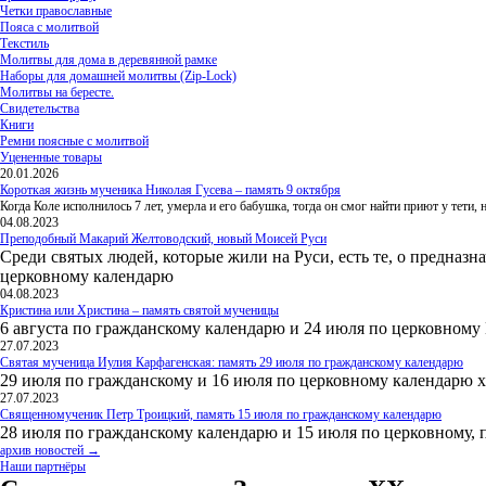
Четки православные
Пояса с молитвой
Текстиль
Молитвы для дома в деревянной рамке
Наборы для домашней молитвы (Zip-Lock)
Молитвы на бересте.
Свидетельства
Книги
Ремни поясные с молитвой
Уцененные товары
20.01.2026
Короткая жизнь мученика Николая Гусева – память 9 октября
Когда Коле исполнилось 7 лет, умерла и его бабушка, тогда он смог найти приют у тети
04.08.2023
Преподобный Макарий Желтоводский, новый Моисей Руси
Среди святых людей, которые жили на Руси, есть те, о предназн
церковному календарю
04.08.2023
Кристина или Христина – память святой мученицы
6 августа по гражданскому календарю и 24 июля по церковному
27.07.2023
Святая мученица Иулия Карфагенская: память 29 июля по гражданскому календарю
29 июля по гражданскому и 16 июля по церковному календарю 
27.07.2023
Священномученик Петр Троицкий, память 15 июля по гражданскому календарю
28 июля по гражданскому календарю и 15 июля по церковному, 
архив новостей →
Наши партнёры