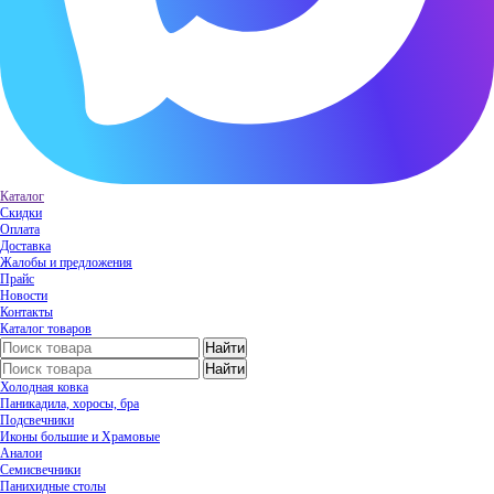
Каталог
Скидки
Оплата
Доставка
Жалобы и предложения
Прайс
Новости
Контакты
Каталог товаров
Холодная ковка
Паникадила, хоросы, бра
Подсвечники
Иконы большие и Храмовые
Аналои
Семисвечники
Панихидные столы