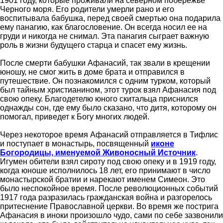
1901 году, которые проживали на северном побережье
Черного моря. Его родители умерли рано и его
воспитывала бабушка, перед своей смертью она подарила
ему панагию, как благословение. Он всегда носил ее на
груди и никогда не снимал. Эта панагия сыграет важную
роль в жизни будущего старца и спасет ему жизнь.
После смерти бабушки Афанасий, так звали в крещении
юношу, не смог жить в доме брата и отправился в
путешествие. Он познакомился с одним турком, который
был тайным христианином, этот турок взял Афанасия под
свою опеку. Благодетелю юного скитальца приснился
однажды сон, где ему было сказано, что дитя, которому он
помогал, приведет к Богу многих людей.
Через некоторое время Афанасий отправляется в Тифлис
и поступает в монастырь, посвященный
иконе
Богородицы, именуемой Живоносный Источник
.
Игумен обители взял сироту под свою опеку и в 1919 году,
когда юноше исполнилось 18 лет, его принимают в число
монастырской братии и нарекают именем Симеон. Это
было неспокойное время. После революционных событий
1917 года разразилась гражданская война и разгорелось
притеснение Православной церкви. Во время же пострига
Афанасия в иноки произошло чудо, сами по себе зазвонили