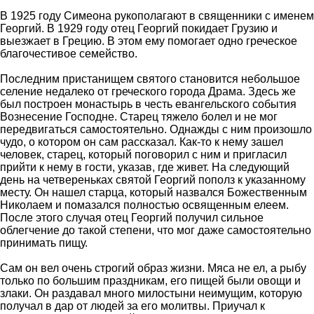
В 1925 году Симеона рукополагают в священники с именем
Георгий. В 1929 году отец Георгий покидает Грузию и
выезжает в Грецию. В этом ему помогает одно греческое
благочестивое семейство.
Последним пристанищем святого становится небольшое
селение недалеко от греческого города Драма. Здесь же
был построен монастырь в честь евангельского события
Вознесение Господне. Старец тяжело болел и не мог
передвигаться самостоятельно. Однажды с ним произошло
чудо, о котором он сам рассказал. Как-то к нему зашел
человек, старец, который поговорил с ним и пригласил
прийти к нему в гости, указав, где живет. На следующий
день на четвереньках святой Георгий пополз к указанному
месту. Он нашел старца, который назвался Божественным
Николаем и помазался полностью освященным елеем.
После этого случая отец Георгий получил сильное
облегчение до такой степени, что мог даже самостоятельно
принимать пищу.
Сам он вел очень строгий образ жизни. Мяса не ел, а рыбу
только по большим праздникам, его пищей были овощи и
злаки. Он раздавал много милостыни неимущим, которую
получал в дар от людей за его молитвы. Приучал к