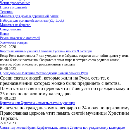
Четки православные
Пояса с молитвой
Текстиль
Молитвы для дома в деревянной рамке
Наборы для домашней молитвы (Zip-Lock)
Молитвы на бересте.
Свидетельства
Книги
Ремни поясные с молитвой
Уцененные товары
20.01.2026
Короткая жизнь мученика Николая Гусева – память 9 октября
Когда Коле исполнилось 7 лет, умерла и его бабушка, тогда он смог найти приют у тети,
но это было не постоянно. Осиротев в этом мире и потеряв свою родню и жилье,
мальчик обрел множество родственников в церкви
04.08.2023
Преподобный Макарий Желтоводский, новый Моисей Руси
Среди святых людей, которые жили на Руси, есть те, о
предназначении которых можно было предвидеть с детства.
Память этого святого церковь чтит 7 августа по гражданскому и
25 июля по церковному календарю
04.08.2023
Кристина или Христина – память святой мученицы
6 августа по гражданскому календарю и 24 июля по церковному
Православная церковь чтит память святой мученицы Христины
Тирской.
27.07.2023
Святая мученица Иулия Карфагенская: память 29 июля по гражданскому календарю