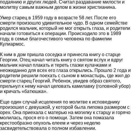
подаянию и других людей. Считал раздавание милости и
молитву самым важным делом в жизни христианина.
Умер старец в 1959 году в возрасте 58 лет. После его
смерти произошло удивительное чудо. В одном семействе
родился мальчик, который не мог открыть глаза, и родители
начали готовиться к операции. Происходило это в 1989
году, в семье благочестивого человека по фамилии
Кулиармос.
К ним в дом пришла соседка и принесла книгу о старце
Георгии. Отец начал читать книгу о святом вслух и вдруг
мальчик начал плакать и тереть глазки кулачками и
неожиданно для всех его глаза открылись. Прошло 2 года и
родители решили поехать с сыном в монастырь, где жил до
смерти старец Георгий. Ребенок, увидев образ святого,
прильнул к нему начал целовать камилавку (головной убор)
и кричать «батюшка».
Еще один случай исцеления по молитве к исповеднику
произошел с девушкой, у которой была липома размером с
орех. Она приехала с матерью на могилку к старцу и горячо
молилась, прося его о помощи. Затем она помазала
крестообразно опухоль елеем и через неделю
засвидетельствовала о полном избавлении.