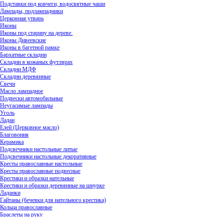
Подставки под ковчеги, водосвятные чаши
Лампады, подлампадники
Церковная утварь
Иконы
Иконы под старину на дереве.
Иконы Дивеевские
Иконы в багетной рамке
Бархатные складни
Складни в кожаных футлярах
Складни МДФ
Складни деревянные
Свечи
Масло лампадное
Подвески автомобильные
Неугасимые лампады
Уголь
Ладан
Елей (Церковное масло)
Благовония
Керамика
Подсвечники настольные литые
Подсвечники настольные декоративные
Кресты православные настольные
Кресты православные подвесные
Крестики и образки нательные
Крестики и образки деревянные на шнурке
Ладанки
Гайтаны (бечевки для нательного крестика)
Кольца православные
Браслеты на руку