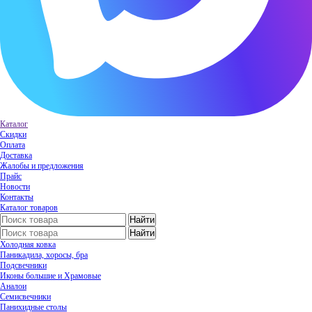
Каталог
Скидки
Оплата
Доставка
Жалобы и предложения
Прайс
Новости
Контакты
Каталог товаров
Холодная ковка
Паникадила, хоросы, бра
Подсвечники
Иконы большие и Храмовые
Аналои
Семисвечники
Панихидные столы