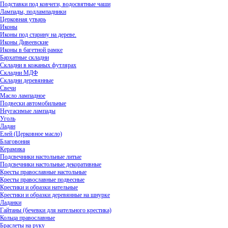
Подставки под ковчеги, водосвятные чаши
Лампады, подлампадники
Церковная утварь
Иконы
Иконы под старину на дереве.
Иконы Дивеевские
Иконы в багетной рамке
Бархатные складни
Складни в кожаных футлярах
Складни МДФ
Складни деревянные
Свечи
Масло лампадное
Подвески автомобильные
Неугасимые лампады
Уголь
Ладан
Елей (Церковное масло)
Благовония
Керамика
Подсвечники настольные литые
Подсвечники настольные декоративные
Кресты православные настольные
Кресты православные подвесные
Крестики и образки нательные
Крестики и образки деревянные на шнурке
Ладанки
Гайтаны (бечевки для нательного крестика)
Кольца православные
Браслеты на руку