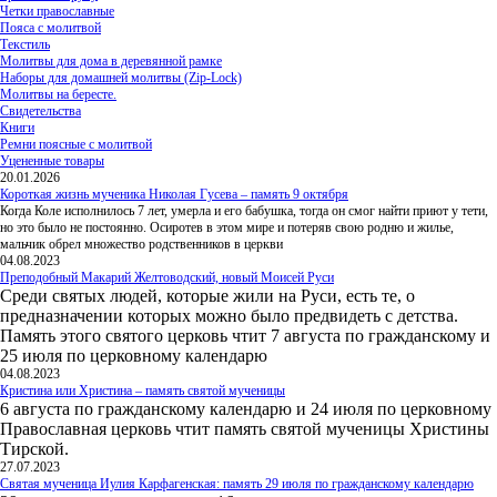
Четки православные
Пояса с молитвой
Текстиль
Молитвы для дома в деревянной рамке
Наборы для домашней молитвы (Zip-Lock)
Молитвы на бересте.
Свидетельства
Книги
Ремни поясные с молитвой
Уцененные товары
20.01.2026
Короткая жизнь мученика Николая Гусева – память 9 октября
Когда Коле исполнилось 7 лет, умерла и его бабушка, тогда он смог найти приют у тети,
но это было не постоянно. Осиротев в этом мире и потеряв свою родню и жилье,
мальчик обрел множество родственников в церкви
04.08.2023
Преподобный Макарий Желтоводский, новый Моисей Руси
Среди святых людей, которые жили на Руси, есть те, о
предназначении которых можно было предвидеть с детства.
Память этого святого церковь чтит 7 августа по гражданскому и
25 июля по церковному календарю
04.08.2023
Кристина или Христина – память святой мученицы
6 августа по гражданскому календарю и 24 июля по церковному
Православная церковь чтит память святой мученицы Христины
Тирской.
27.07.2023
Святая мученица Иулия Карфагенская: память 29 июля по гражданскому календарю