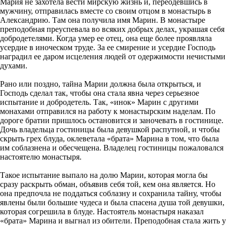
Мария не захотела вести мирскую жизнь и, переодевшись в
мужчину, отправилась вместе со своим отцом в монастырь в
Александрию. Там она получила имя Марин. В монастыре
преподобная преуспевала во всяких добрых делах, украшая себя
добродетелями. Когда умер ее отец, она еще более проявляла
усердие в иноческом труде. За ее смирение и усердие Господь
наградил ее даром исцеления людей от одержимости нечистыми
духами.
Рано или поздно, тайна Марии должна была открыться, и
Господь сделал так, чтобы она стала явна через серьезное
испытание и добродетель. Так, «инок» Марин с другими
монахами отправился на работу к монастырским наделам. По
дороге братии пришлось остановится и заночевать в гостинице.
Дочь владельца гостиницы была девушкой распутной, и чтобы
скрыть грех блуда, оклеветала «брата» Марина в том, что была
им соблазнена и обесчещена. Владелец гостиницы пожаловался
настоятелю монастыря.
Такое испытание выпало на долю Марии, которая могла бы
сразу раскрыть обман, объявив себя той, кем она является. Но
она предпочла не поддаться соблазну и сохранила тайну, чтобы
явлены были большие чудеса и была спасена душа той девушки,
которая согрешила в блуде. Настоятель монастыря наказал
«брата» Марина и выгнал из обители. Преподобная стала жить у