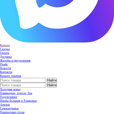
Каталог
Скидки
Оплата
Доставка
Жалобы и предложения
Прайс
Новости
Контакты
Каталог товаров
Холодная ковка
Паникадила, хоросы, бра
Подсвечники
Иконы большие и Храмовые
Аналои
Семисвечники
Панихидные столы