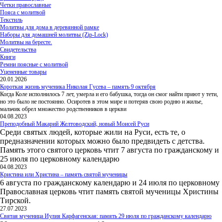
Четки православные
Пояса с молитвой
Текстиль
Молитвы для дома в деревянной рамке
Наборы для домашней молитвы (Zip-Lock)
Молитвы на бересте.
Свидетельства
Книги
Ремни поясные с молитвой
Уцененные товары
20.01.2026
Короткая жизнь мученика Николая Гусева – память 9 октября
Когда Коле исполнилось 7 лет, умерла и его бабушка, тогда он смог найти приют у тети,
но это было не постоянно. Осиротев в этом мире и потеряв свою родню и жилье,
мальчик обрел множество родственников в церкви
04.08.2023
Преподобный Макарий Желтоводский, новый Моисей Руси
Среди святых людей, которые жили на Руси, есть те, о
предназначении которых можно было предвидеть с детства.
Память этого святого церковь чтит 7 августа по гражданскому и
25 июля по церковному календарю
04.08.2023
Кристина или Христина – память святой мученицы
6 августа по гражданскому календарю и 24 июля по церковному
Православная церковь чтит память святой мученицы Христины
Тирской.
27.07.2023
Святая мученица Иулия Карфагенская: память 29 июля по гражданскому календарю