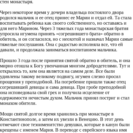
стен монастыря.
Через некоторое время у дочери владельца постоялого двора
родился мальчик и ее отец принес ее Марии и отдал ей. Та стала
воспитывать ребенка как своего собственного, но оставаясь и
для него Марином. Через 3 тяжелых года монастырская братия
упросила игумена принять «согрешившего брата» обратно в
обитель, и он согласился, но с неохотой и назначал Марии самые
тяжелые послушания. Она с радостью исполняла все, что ей
давали, и продолжала заниматься воспитанием мальчика.
Прошло 3 года после принятия святой обратно в обитель, и она
мирно отошла к Богу увенчанная многим добродетелями. Тут и
открылось то, кем она является на самом деле. Все были
удивлены такому великому подвигу, игумен слезно просил
прощения у преподобной. На погребение пришли также отец
согрешившей девицы и сама девица. При гробе преподобной
она исповедовала свой грех и получила исцеление от
одержимости нечистым духом. Мальчик принял постриг и стал
монахом обители.
Мощи святой долгое время хранились при монастыре в
Константинополе, а затем их увезли в Венецию. В этот день
отмечают свое тезоименитство девушки, которые в канун были
крещены с именем Мария. В переводе с еврейского языка имя