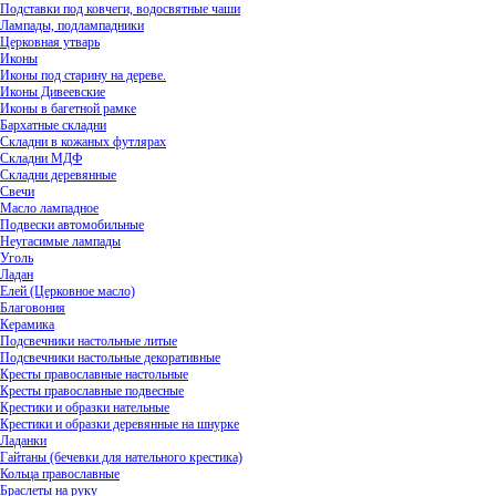
Подставки под ковчеги, водосвятные чаши
Лампады, подлампадники
Церковная утварь
Иконы
Иконы под старину на дереве.
Иконы Дивеевские
Иконы в багетной рамке
Бархатные складни
Складни в кожаных футлярах
Складни МДФ
Складни деревянные
Свечи
Масло лампадное
Подвески автомобильные
Неугасимые лампады
Уголь
Ладан
Елей (Церковное масло)
Благовония
Керамика
Подсвечники настольные литые
Подсвечники настольные декоративные
Кресты православные настольные
Кресты православные подвесные
Крестики и образки нательные
Крестики и образки деревянные на шнурке
Ладанки
Гайтаны (бечевки для нательного крестика)
Кольца православные
Браслеты на руку