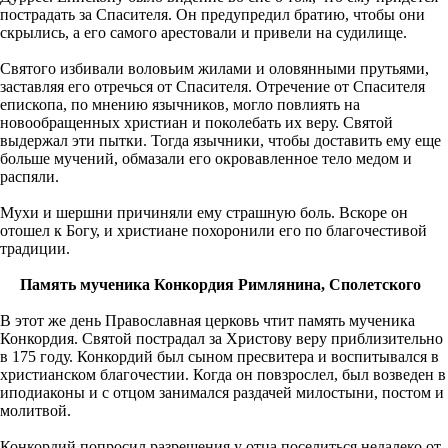
пострадать за Спасителя. Он предупредил братию, чтобы они
скрылись, а его самого арестовали и привели на судилище.
Святого избивали воловьим жилами и оловянными прутьями,
заставляя его отречься от Спасителя. Отречение от Спасителя
епископа, по мнению язычников, могло повлиять на
новообращенных христиан и поколебать их веру. Святой
выдержал эти пытки. Тогда язычники, чтобы доставить ему еще
больше мучений, обмазали его окровавленное тело медом и
распяли.
Мухи и шершни причиняли ему страшную боль. Вскоре он
отошел к Богу, и христиане похоронили его по благочестивой
традиции.
Память мученика Конкордия Римлянина, Сполетского
В этот же день Православная церковь чтит память мученика
Конкордия. Святой пострадал за Христову веру приблизительно
в 175 году. Конкордий был сыном пресвитера и воспитывался в
христианском благочестии. Когда он повзрослел, был возведен в
иподиаконы и с отцом занимался раздачей милостыни, постом и
молитвой.
Конкордий попросил разрешения у отца поселиться недалеко от