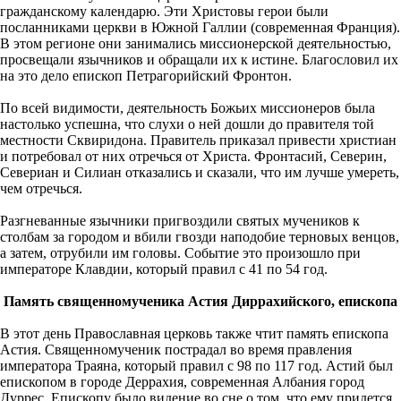
гражданскому календарю. Эти Христовы герои были
посланниками церкви в Южной Галлии (современная Франция).
В этом регионе они занимались миссионерской деятельностью,
просвещали язычников и обращали их к истине. Благословил их
на это дело епископ Петрагорийский Фронтон.
По всей видимости, деятельность Божьих миссионеров была
настолько успешна, что слухи о ней дошли до правителя той
местности Сквиридона. Правитель приказал привести христиан
и потребовал от них отречься от Христа. Фронтасий, Северин,
Севериан и Силиан отказались и сказали, что им лучше умереть,
чем отречься.
Разгневанные язычники пригвоздили святых мучеников к
столбам за городом и вбили гвозди наподобие терновых венцов,
а затем, отрубили им головы. Событие это произошло при
императоре Клавдии, который правил с 41 по 54 год.
Память священномученика Астия Диррахийского, епископа
В этот день Православная церковь также чтит память епископа
Астия. Священномученик пострадал во время правления
императора Траяна, который правил с 98 по 117 год. Астий был
епископом в городе Деррахия, современная Албания город
Дуррес. Епископу было видение во сне о том, что ему придется