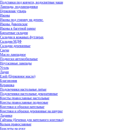
Подставки под ковчеги, водосвятные чаши
Лампады, подлампадники
Церковная утварь
Иконы
Иконы под старину на дереве.
Иконы Дивеевские
Иконы в багетной рамке
Бархатные складни
Складни в кожаных футлярах
Складни МДФ
Складни деревянные
Свечи
Масло лампадное
Подвески автомобильные
Неугасимые лампады
Уголь
Ладан
Елей (Церковное масло)
Благовония
Керамика
Подсвечники настольные литые
Подсвечники настольные декоративные
Кресты православные настольные
Кресты православные подвесные
Крестики и образки нательные
Крестики и образки деревянные на шнурке
Ладанки
Гайтаны (бечевки для нательного крестика)
Кольца православные
Браслеты на руку