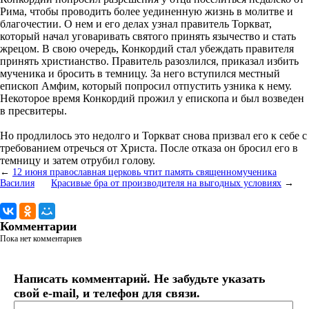
Рима, чтобы проводить более уединенную жизнь в молитве и
благочестии. О нем и его делах узнал правитель Торкват,
который начал уговаривать святого принять язычество и стать
жрецом. В свою очередь, Конкордий стал убеждать правителя
принять христианство. Правитель разозлился, приказал избить
мученика и бросить в темницу. За него вступился местный
епископ Амфим, который попросил отпустить узника к нему.
Некоторое время Конкордий прожил у епископа и был возведен
в пресвитеры.
Но продлилось это недолго и Торкват снова призвал его к себе с
требованием отречься от Христа. После отказа он бросил его в
темницу и затем отрубил голову.
←
12 июня православная церковь чтит память священномученика
Василия
Красивые бра от производителя на выгодных условиях
→
Комментарии
Пока нет комментариев
Написать комментарий. Не забудьте указать
свой e-mail, и телефон для связи.