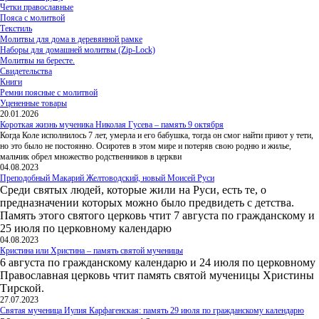
Четки православные
Пояса с молитвой
Текстиль
Молитвы для дома в деревянной рамке
Наборы для домашней молитвы (Zip-Lock)
Молитвы на бересте.
Свидетельства
Книги
Ремни поясные с молитвой
Уцененные товары
20.01.2026
Короткая жизнь мученика Николая Гусева – память 9 октября
Когда Коле исполнилось 7 лет, умерла и его бабушка, тогда он смог найти приют у тети,
но это было не постоянно. Осиротев в этом мире и потеряв свою родню и жилье,
мальчик обрел множество родственников в церкви
04.08.2023
Преподобный Макарий Желтоводский, новый Моисей Руси
Среди святых людей, которые жили на Руси, есть те, о
предназначении которых можно было предвидеть с детства.
Память этого святого церковь чтит 7 августа по гражданскому и
25 июля по церковному календарю
04.08.2023
Кристина или Христина – память святой мученицы
6 августа по гражданскому календарю и 24 июля по церковному
Православная церковь чтит память святой мученицы Христины
Тирской.
27.07.2023
Святая мученица Иулия Карфагенская: память 29 июля по гражданскому календарю