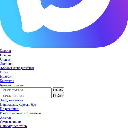
Каталог
Скидки
Оплата
Доставка
Жалобы и предложения
Прайс
Новости
Контакты
Каталог товаров
Холодная ковка
Паникадила, хоросы, бра
Подсвечники
Иконы большие и Храмовые
Аналои
Семисвечники
Панихидные столы