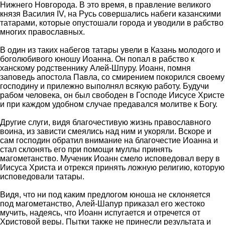
Нижнего Новгорода. В это время, в правление великого
князя Василия IV, на Русь совершались набеги казанскими
татарами, которые опустошали города и уводили в рабство
многих православных.
В один из таких набегов татары увели в Казань молодого и
боголюбивого юношу Иоанна. Он попал в рабство к
ханскому родственнику Алей-Шпуру. Иоанн, помня
заповедь апостола Павла, со смирением покорился своему
господину и прилежно выполнял всякую работу. Будучи
рабом человека, он был свободен в Господе Иисусе Христе
и при каждом удобном случае предавался молитве к Богу.
Другие слуги, видя благочестивую жизнь православного
воина, из зависти смеялись над ним и укоряли. Вскоре и
сам господин обратил внимание на благочестие Иоанна и
стал склонять его при помощи муллы принять
магометанство. Мученик Иоанн смело исповедовал веру в
Иисуса Христа и отрекся принять ложную религию, которую
исповедовали татары.
Видя, что ни под каким предлогом юноша не склоняется
под магометанство, Алей-Шапур приказал его жестоко
мучить, надеясь, что Иоанн испугается и отречется от
Христовой веры. Пытки также не принесли результата и