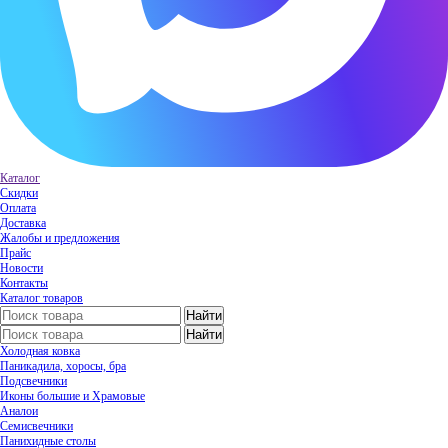
Каталог
Скидки
Оплата
Доставка
Жалобы и предложения
Прайс
Новости
Контакты
Каталог товаров
Холодная ковка
Паникадила, хоросы, бра
Подсвечники
Иконы большие и Храмовые
Аналои
Семисвечники
Панихидные столы