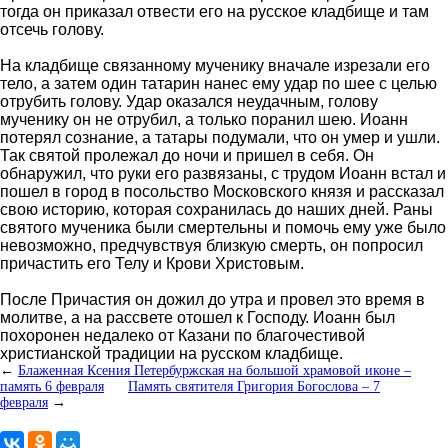
тогда он приказал отвести его на русское кладбище и там
отсечь голову.
На кладбище связанному мученику вначале изрезали его
тело, а затем один татарин нанес ему удар по шее с целью
отрубить голову. Удар оказался неудачным, голову
мученику он не отрубил, а только поранил шею. Иоанн
потерял сознание, а татары подумали, что он умер и ушли.
Так святой пролежал до ночи и пришел в себя. Он
обнаружил, что руки его развязаны, с трудом Иоанн встал и
пошел в город в посольство Московского князя и рассказал
свою историю, которая сохранилась до наших дней. Раны
святого мученика были смертельны и помочь ему уже было
невозможно, предчувствуя близкую смерть, он попросил
причастить его Телу и Крови Христовым.
После Причастия он дожил до утра и провел это время в
молитве, а на рассвете отошел к Господу. Иоанн был
похоронен недалеко от Казани по благочестивой
христианской традиции на русском кладбище.
←
Блаженная Ксения Петербуржская на большой храмовой иконе –
память 6 февраля
Память святителя Григория Богослова – 7
февраля
→