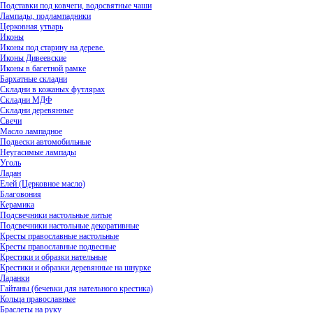
Подставки под ковчеги, водосвятные чаши
Лампады, подлампадники
Церковная утварь
Иконы
Иконы под старину на дереве.
Иконы Дивеевские
Иконы в багетной рамке
Бархатные складни
Складни в кожаных футлярах
Складни МДФ
Складни деревянные
Свечи
Масло лампадное
Подвески автомобильные
Неугасимые лампады
Уголь
Ладан
Елей (Церковное масло)
Благовония
Керамика
Подсвечники настольные литые
Подсвечники настольные декоративные
Кресты православные настольные
Кресты православные подвесные
Крестики и образки нательные
Крестики и образки деревянные на шнурке
Ладанки
Гайтаны (бечевки для нательного крестика)
Кольца православные
Браслеты на руку