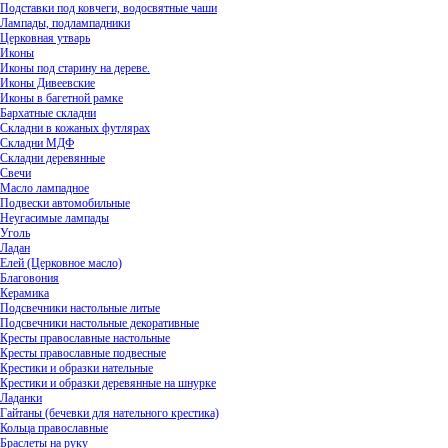
Подставки под ковчеги, водосвятные чаши
Лампады, подлампадники
Церковная утварь
Иконы
Иконы под старину на дереве.
Иконы Дивеевские
Иконы в багетной рамке
Бархатные складни
Складни в кожаных футлярах
Складни МДФ
Складни деревянные
Свечи
Масло лампадное
Подвески автомобильные
Неугасимые лампады
Уголь
Ладан
Елей (Церковное масло)
Благовония
Керамика
Подсвечники настольные литые
Подсвечники настольные декоративные
Кресты православные настольные
Кресты православные подвесные
Крестики и образки нательные
Крестики и образки деревянные на шнурке
Ладанки
Гайтаны (бечевки для нательного крестика)
Кольца православные
Браслеты на руку