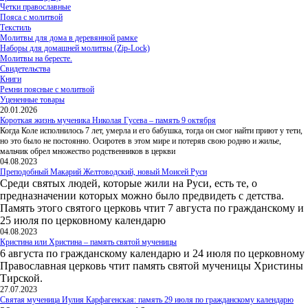
Четки православные
Пояса с молитвой
Текстиль
Молитвы для дома в деревянной рамке
Наборы для домашней молитвы (Zip-Lock)
Молитвы на бересте.
Свидетельства
Книги
Ремни поясные с молитвой
Уцененные товары
20.01.2026
Короткая жизнь мученика Николая Гусева – память 9 октября
Когда Коле исполнилось 7 лет, умерла и его бабушка, тогда он смог найти приют у тети,
но это было не постоянно. Осиротев в этом мире и потеряв свою родню и жилье,
мальчик обрел множество родственников в церкви
04.08.2023
Преподобный Макарий Желтоводский, новый Моисей Руси
Среди святых людей, которые жили на Руси, есть те, о
предназначении которых можно было предвидеть с детства.
Память этого святого церковь чтит 7 августа по гражданскому и
25 июля по церковному календарю
04.08.2023
Кристина или Христина – память святой мученицы
6 августа по гражданскому календарю и 24 июля по церковному
Православная церковь чтит память святой мученицы Христины
Тирской.
27.07.2023
Святая мученица Иулия Карфагенская: память 29 июля по гражданскому календарю