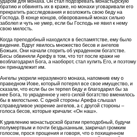
ударом для монаха. Он стал подозревать монастырскую
братию и обвинять их в краже, но монахи уговаривали его
прекратить расследования и возложить свою беду на
Господа. В конце концов, обворованный монах сильно
заболел и чуть не умер, если бы Господь не явил к нему
свою милость.
Когда преподобный находился в беспамятстве, ему было
видение. Вдруг явилось множество бесов и ангелов
Божьих. Они начали спорить об украденном богатстве.
Бесы обвиняли Арефу в том, что тот после кражи не
возблагодарил Бога, а наоборот, стал хулить Его, и поэтому
он принадлежит им.
Ангелы укорили неразумного монаха, напомнив ему о
праведном Иове, который потерял все свое имущество, и
сказали, что если бы он терпел беду и благодарил бы за
нее Бога, то украденное у него силой богатство вменилось
бы в милостыню. С одной стороны Арефа слышал
справедливое укорение ангелов, а с другой стороны –
голоса бесов, которые кричали: «Он наш».
К удивлению монастырской братии преподобный, будучи
полумертвым и почти бездыханным, закричал громким
голосом, прося прощения и говоря, что о похищенном