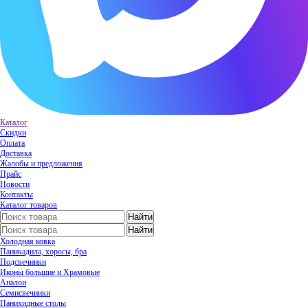
Каталог
Скидки
Оплата
Доставка
Жалобы и предложения
Прайс
Новости
Контакты
Каталог товаров
Холодная ковка
Паникадила, хоросы, бра
Подсвечники
Иконы большие и Храмовые
Аналои
Семисвечники
Панихидные столы