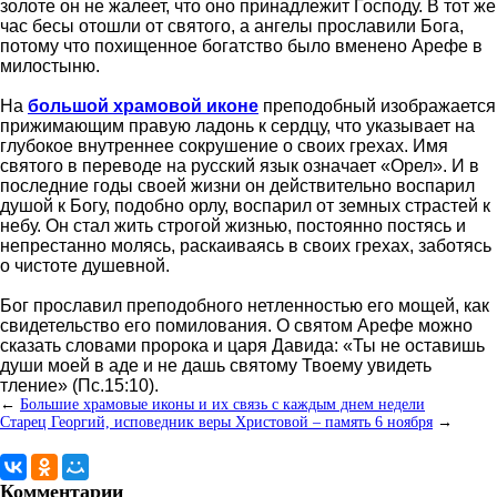
золоте он не жалеет, что оно принадлежит Господу. В тот же
час бесы отошли от святого, а ангелы прославили Бога,
потому что похищенное богатство было вменено Арефе в
милостыню.
На
большой храмовой иконе
преподобный изображается
прижимающим правую ладонь к сердцу, что указывает на
глубокое внутреннее сокрушение о своих грехах. Имя
святого в переводе на русский язык означает «Орел». И в
последние годы своей жизни он действительно воспарил
душой к Богу, подобно орлу, воспарил от земных страстей к
небу. Он стал жить строгой жизнью, постоянно постясь и
непрестанно молясь, раскаиваясь в своих грехах, заботясь
о чистоте душевной.
Бог прославил преподобного нетленностью его мощей, как
свидетельство его помилования. О святом Арефе можно
сказать словами пророка и царя Давида: «Ты не оставишь
души моей в аде и не дашь святому Твоему увидеть
тление» (Пс.15:10).
←
Большие храмовые иконы и их связь с каждым днем недели
Старец Георгий, исповедник веры Христовой – память 6 ноября
→
Комментарии