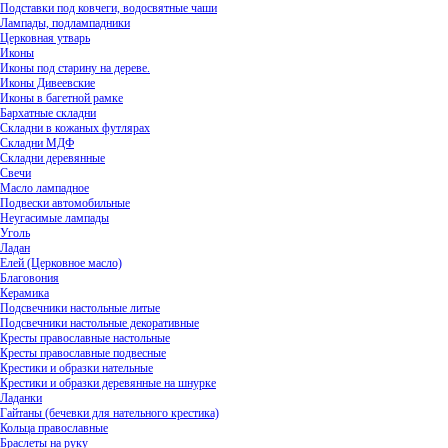
Подставки под ковчеги, водосвятные чаши
Лампады, подлампадники
Церковная утварь
Иконы
Иконы под старину на дереве.
Иконы Дивеевские
Иконы в багетной рамке
Бархатные складни
Складни в кожаных футлярах
Складни МДФ
Складни деревянные
Свечи
Масло лампадное
Подвески автомобильные
Неугасимые лампады
Уголь
Ладан
Елей (Церковное масло)
Благовония
Керамика
Подсвечники настольные литые
Подсвечники настольные декоративные
Кресты православные настольные
Кресты православные подвесные
Крестики и образки нательные
Крестики и образки деревянные на шнурке
Ладанки
Гайтаны (бечевки для нательного крестика)
Кольца православные
Браслеты на руку