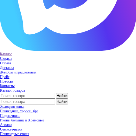
Каталог
Скидки
Оплата
Доставка
Жалобы и предложения
Прайс
Новости
Контакты
Каталог товаров
Холодная ковка
Паникадила, хоросы, бра
Подсвечники
Иконы большие и Храмовые
Аналои
Семисвечники
Панихидные столы