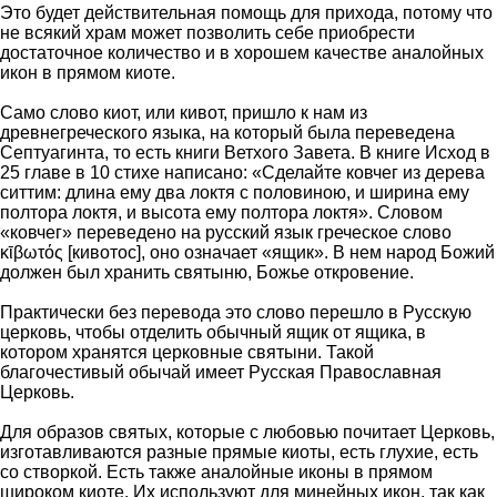
Это будет действительная помощь для прихода, потому что
не всякий храм может позволить себе приобрести
достаточное количество и в хорошем качестве аналойных
икон в прямом киоте.
Само слово киот, или кивот, пришло к нам из
древнегреческого языка, на который была переведена
Септуагинта, то есть книги Ветхого Завета. В книге Исход в
25 главе в 10 стихе написано: «Сделайте ковчег из дерева
ситтим: длина ему два локтя с половиною, и ширина ему
полтора локтя, и высота ему полтора локтя». Словом
«ковчег» переведено на русский язык греческое слово
κῑβωτός [кивотос], оно означает «ящик». В нем народ Божий
должен был хранить святыню, Божье откровение.
Практически без перевода это слово перешло в Русскую
церковь, чтобы отделить обычный ящик от ящика, в
котором хранятся церковные святыни. Такой
благочестивый обычай имеет Русская Православная
Церковь.
Для образов святых, которые с любовью почитает Церковь,
изготавливаются разные прямые киоты, есть глухие, есть
со створкой. Есть также аналойные иконы в прямом
широком киоте. Их используют для минейных икон, так как