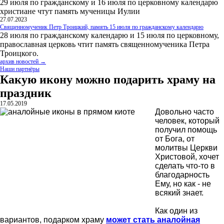
29 июля по гражданскому и 16 июля по церковному календарю
христиане чтут память мученицы Иулии
27.07.2023
Священномученик Петр Троицкий, память 15 июля по гражданскому календарю
28 июля по гражданскому календарю и 15 июля по церковному,
православная церковь чтит память священномученика Петра
Троицкого.
архив новостей →
Наши партнёры
Какую икону можно подарить храму на
праздник
17.05.2019
Довольно часто
человек, который
получил помощь
от Бога, от
молитвы Церкви
Христовой, хочет
сделать что-то в
благодарность
Ему, но как - не
всякий знает.
Как один из
вариантов, подарком храму
может стать аналойная