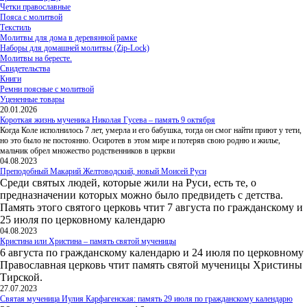
Четки православные
Пояса с молитвой
Текстиль
Молитвы для дома в деревянной рамке
Наборы для домашней молитвы (Zip-Lock)
Молитвы на бересте.
Свидетельства
Книги
Ремни поясные с молитвой
Уцененные товары
20.01.2026
Короткая жизнь мученика Николая Гусева – память 9 октября
Когда Коле исполнилось 7 лет, умерла и его бабушка, тогда он смог найти приют у тети,
но это было не постоянно. Осиротев в этом мире и потеряв свою родню и жилье,
мальчик обрел множество родственников в церкви
04.08.2023
Преподобный Макарий Желтоводский, новый Моисей Руси
Среди святых людей, которые жили на Руси, есть те, о
предназначении которых можно было предвидеть с детства.
Память этого святого церковь чтит 7 августа по гражданскому и
25 июля по церковному календарю
04.08.2023
Кристина или Христина – память святой мученицы
6 августа по гражданскому календарю и 24 июля по церковному
Православная церковь чтит память святой мученицы Христины
Тирской.
27.07.2023
Святая мученица Иулия Карфагенская: память 29 июля по гражданскому календарю