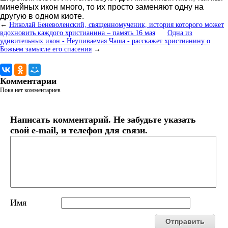
минейных икон много, то их просто заменяют одну на
другую в одном киоте.
←
Николай Беневоленский, священномученик, история которого может
вдохновить каждого христианина – память 16 мая
Одна из
удивительных икон - Неупиваемая Чаша - расскажет христианину о
Божьем замысле его спасения
→
Комментарии
Пока нет комментариев
Написать комментарий. Не забудьте указать
свой e-mail, и телефон для связи.
Имя