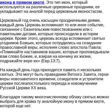
икона в прямом киоте
. Это тип икон, который
используется на различные церковные праздники, ее
укладывают на аналой перед церковным иконостасом.
Церковный год очень насыщен праздничными днями,
каждый день Церковь вспоминает то или иное событие,
связанное с Евангельским повествованием или с
памятными датами, которые происходили в истории
церкви. Кроме этого, церковь всегда вспоминает святых
угодников Божьих, которые потрудились на созидание
православной веры, исполняя слово апостола Павла:
«Поминайте наставников ваших, которые проповедывали
вам слово Божие, и, взирая на кончину их жизни,
подражайте вере их» (Евр.13:7).
На каждый день года приходится память п нескольких
святых. Это могут быть праведники Ветхого Завета, герои
веры новозаветного времени, созидатели и устроители
церкви послеапостолького периода и новомученики
Русской Церкви XX века.
Благодаря такому многочисленному облаку святых можно
выбрать для храма ту аналойную икону в прямом киоте,
которой еще нет.