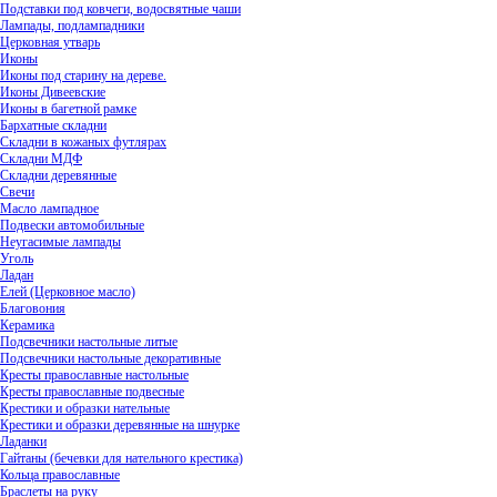
Подставки под ковчеги, водосвятные чаши
Лампады, подлампадники
Церковная утварь
Иконы
Иконы под старину на дереве.
Иконы Дивеевские
Иконы в багетной рамке
Бархатные складни
Складни в кожаных футлярах
Складни МДФ
Складни деревянные
Свечи
Масло лампадное
Подвески автомобильные
Неугасимые лампады
Уголь
Ладан
Елей (Церковное масло)
Благовония
Керамика
Подсвечники настольные литые
Подсвечники настольные декоративные
Кресты православные настольные
Кресты православные подвесные
Крестики и образки нательные
Крестики и образки деревянные на шнурке
Ладанки
Гайтаны (бечевки для нательного крестика)
Кольца православные
Браслеты на руку