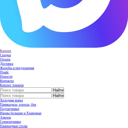
Каталог
Скидки
Оплата
Доставка
Жалобы и предложения
Прайс
Новости
Контакты
Каталог товаров
Холодная ковка
Паникадила, хоросы, бра
Подсвечники
Иконы большие и Храмовые
Аналои
Семисвечники
Панихидные столы