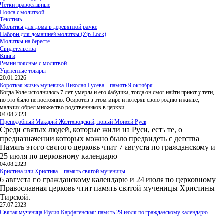
Четки православные
Пояса с молитвой
Текстиль
Молитвы для дома в деревянной рамке
Наборы для домашней молитвы (Zip-Lock)
Молитвы на бересте.
Свидетельства
Книги
Ремни поясные с молитвой
Уцененные товары
20.01.2026
Короткая жизнь мученика Николая Гусева – память 9 октября
Когда Коле исполнилось 7 лет, умерла и его бабушка, тогда он смог найти приют у тети,
но это было не постоянно. Осиротев в этом мире и потеряв свою родню и жилье,
мальчик обрел множество родственников в церкви
04.08.2023
Преподобный Макарий Желтоводский, новый Моисей Руси
Среди святых людей, которые жили на Руси, есть те, о
предназначении которых можно было предвидеть с детства.
Память этого святого церковь чтит 7 августа по гражданскому и
25 июля по церковному календарю
04.08.2023
Кристина или Христина – память святой мученицы
6 августа по гражданскому календарю и 24 июля по церковному
Православная церковь чтит память святой мученицы Христины
Тирской.
27.07.2023
Святая мученица Иулия Карфагенская: память 29 июля по гражданскому календарю