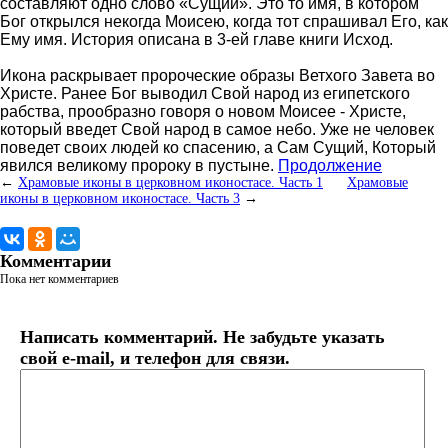
составляют одно слово «Сущий». Это то имя, в котором
Бог открылся некогда Моисею, когда тот спрашивал Его, как
Ему имя. История описана в 3-ей главе книги Исход.
Икона раскрывает пророческие образы Ветхого Завета во
Христе. Ранее Бог выводил Свой народ из египетского
рабства, прообразно говоря о новом Моисее - Христе,
который введет Свой народ в самое небо. Уже не человек
поведет своих людей ко спасению, а Сам Сущий, Который
явился великому пророку в пустыне.
Продолжение
←
Храмовые иконы в церковном иконостасе. Часть 1
Храмовые
иконы в церковном иконостасе. Часть 3
→
Комментарии
Пока нет комментариев
Написать комментарий. Не забудьте указать
свой e-mail, и телефон для связи.