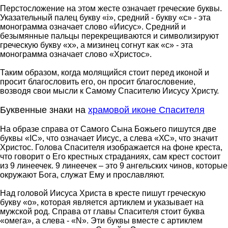
Перстосложение на этом жесте означает греческие буквы.
Указательный палец букву «i», средний - букву «с» - эта
монограмма означает слово «Иисус». Средний и
безымянные пальцы перекрещиваются и символизируют
греческую букву «х», а мизинец согнут как «с» - эта
монограмма означает слово «Христос».
Таким образом, когда молящийся стоит перед иконой и
просит благословить его, он просит благословение,
возводя свои мысли к Самому Спасителю Иисусу Христу.
Буквенные знаки на
храмовой иконе Спасителя
На образе справа от Самого Сына Божьего пишутся две
буквы «IC», что означает Иисус, а слева «ХС», что значит
Христос. Голова Спасителя изображается на фоне креста,
что говорит о Его крестных страданиях, сам крест состоит
из 9 линеечек. 9 линеечек – это 9 ангельских чинов, которые
окружают Бога, служат Ему и прославляют.
Над головой Иисуса Христа в кресте пишут греческую
букву «о», которая является артиклем и указывает на
мужской род. Справа от главы Спасителя стоит буква
«омега», а слева - «N». Эти буквы вместе с артиклем