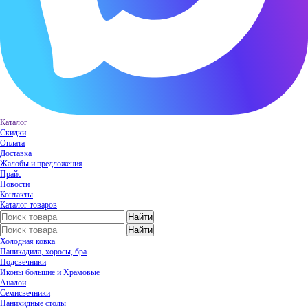
Каталог
Скидки
Оплата
Доставка
Жалобы и предложения
Прайс
Новости
Контакты
Каталог товаров
Холодная ковка
Паникадила, хоросы, бра
Подсвечники
Иконы большие и Храмовые
Аналои
Семисвечники
Панихидные столы