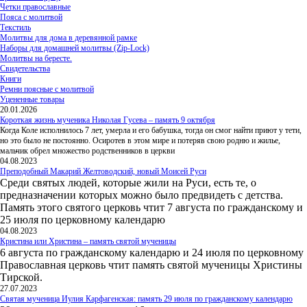
Четки православные
Пояса с молитвой
Текстиль
Молитвы для дома в деревянной рамке
Наборы для домашней молитвы (Zip-Lock)
Молитвы на бересте.
Свидетельства
Книги
Ремни поясные с молитвой
Уцененные товары
20.01.2026
Короткая жизнь мученика Николая Гусева – память 9 октября
Когда Коле исполнилось 7 лет, умерла и его бабушка, тогда он смог найти приют у тети,
но это было не постоянно. Осиротев в этом мире и потеряв свою родню и жилье,
мальчик обрел множество родственников в церкви
04.08.2023
Преподобный Макарий Желтоводский, новый Моисей Руси
Среди святых людей, которые жили на Руси, есть те, о
предназначении которых можно было предвидеть с детства.
Память этого святого церковь чтит 7 августа по гражданскому и
25 июля по церковному календарю
04.08.2023
Кристина или Христина – память святой мученицы
6 августа по гражданскому календарю и 24 июля по церковному
Православная церковь чтит память святой мученицы Христины
Тирской.
27.07.2023
Святая мученица Иулия Карфагенская: память 29 июля по гражданскому календарю