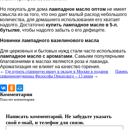
Но покупать для дома
лампадное масло оптом
не имеет
смысла из-за того, что оно дает малый расход небольшого
количества, для домашнего использования его хватает
надолго. Достаточно
купить лампадное масло в 5-л.
бутылке
, чтобы надолго забыть о его дефиците.
Новинки лампадного вазелинового масла
Для церковных и бытовых нужд стали часто использовать
лампадное масло с ароматами
. Самыми популярными
благовониями в маслах являются роза и лаванда.
Ароматизация не влияет на качество горения.
←
Где купить старинную икону в окладе в Москве в подарок
Память
священномученика Философа Орнатского – 13 июня
→
Комментарии
Пока нет комментариев
Написать комментарий. Не забудьте указать
свой e-mail, и телефон для связи.