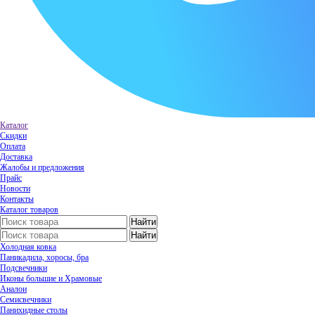
Каталог
Скидки
Оплата
Доставка
Жалобы и предложения
Прайс
Новости
Контакты
Каталог товаров
Холодная ковка
Паникадила, хоросы, бра
Подсвечники
Иконы большие и Храмовые
Аналои
Семисвечники
Панихидные столы