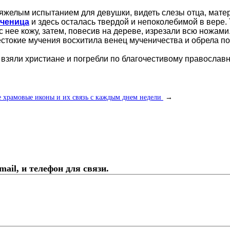
желым испытанием для девушки, видеть слезы отца, матери
ученица
и здесь осталась твердой и непоколебимой в вере. 
с нее кожу, затем, повесив на дереве, изрезали всю ножами
стокие мучения восхитила венец мученичества и обрела п
 взяли христиане и погребли по благочестивому православ
 храмовые иконы и их связь с каждым днем недели
→
ail, и телефон для связи.