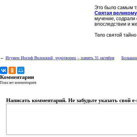
Это было самым тя
Святая великом
мучение, содрали 
впоследствии и же
Тело святой тайно
←
Игумен Иосиф Волоцкий, чудотворец – память 31 октября
Большие
Комментарии
Пока нет комментариев
Написать комментарий. Не забудьте указать свой e-m