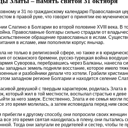
ы Златы – память святой 31 октября
ковному и 31 по гражданскому календарю Православная це
естом в правой руке, что говорит о принятии ею мученичес
нии Слатино в Болгарии во второй половине XVIII века. В 
война. Православные болгары сильно страдали от владыче
сильственное обращение православных в ислам. Существов
итания в исламе, ими пополняли корпус янычар.
а не только в религиозной сфере, но также и в юридическ
я от османского бремени, русско-турецкая война воодушев
 армия Суворова, перебравшись через Балканы, нанесла с
ры западных земель подняли восстание, которое имело тяж
военные и разбойники делали что хотели. Грабили христиан
этом западном регионе Болгарии и находится селение Слат
асивой девушкой с твердым характером, родилась Злата в н
ок, который жил в той местности, воспылал страстью к деве
ыйти за него замуж. Естественно, Злата и ее семья могли п
е это время молилась, а затем исповедала перед ним свою
и прибегли к другому способу, они попросили своих женщин 
 а все это время святая находилась в плену, они пытались с
нной. Тогда они запугали ее родителей и сестер, чтобы те п