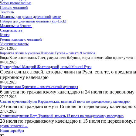
Четки православные
Пояса с молитвой
Текстиль
Молитвы для дома в деревянной рамке
Наборы для домашней молитвы (Zip-Lock)
Молитвы на бересте.
Свидетельства
Книги
Ремни поясные с молитвой
Уцененные товары
20.01.2026
Короткая жизнь мученика Николая Гусева – память 9 октября
Когда Коле исполнилось 7 лет, умерла и его бабушка, тогда он смог найти приют у тети
04.08.2023
Преподобный Макарий Желтоводский, новый Моисей Руси
Среди святых людей, которые жили на Руси, есть те, о предназн
церковному календарю
04.08.2023
Кристина или Христина – память святой мученицы
6 августа по гражданскому календарю и 24 июля по церковному
27.07.2023
Святая мученица Иулия Карфагенская: память 29 июля по гражданскому календарю
29 июля по гражданскому и 16 июля по церковному календарю 
27.07.2023
Священномученик Петр Троицкий, память 15 июля по гражданскому календарю
28 июля по гражданскому календарю и 15 июля по церковному, 
архив новостей →
Наши партнёры