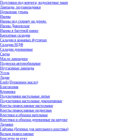
Подставки под ковчеги, водосвятные чаши
Лампады, подлампадники
Церковная утварь
Иконы
Иконы под старину на дереве.
Иконы Дивеевские
Иконы в багетной рамке
Бархатные складни
Складни в кожаных футлярах
Складни МДФ
Складни деревянные
Свечи
Масло лампадное
Подвески автомобильные
Неугасимые лампады
Уголь
Ладан
Елей (Церковное масло)
Благовония
Керамика
Подсвечники настольные литые
Подсвечники настольные декоративные
Кресты православные настольные
Кресты православные подвесные
Крестики и образки нательные
Крестики и образки деревянные на шнурке
Ладанки
Гайтаны (бечевки для нательного крестика)
Кольца православные
Браслеты на руку