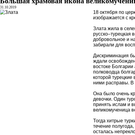
Большая храмовая икона великомучениц
31.10.2019
18 октября по цер
изображается с кр
Злата жила в селе
русско–турецкая 
добровольное и на
забирали для восп
Дискриминация был
ждали освобождени
востоке Болгарии
полководца болга
которой турецкие 
ними расправы. В 
Она было очень кр
девочки. Один тур
принять ислам и в
великомученица вс
Тогда хитрые турк
течение полугода,
осталась непрекло