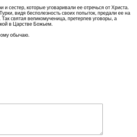
 и сестер, которые уговаривали ее отречься от Христа.
Турки, видя бесполезность своих попыток, предали ее на
. Так святая великомученица, претерпев уговоры, а
окой в Царстве Божьем.
ному обычаю.