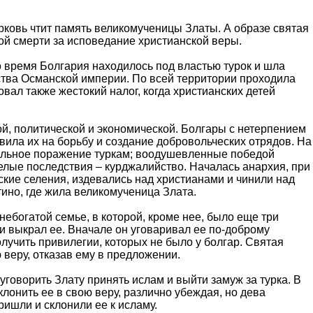
рковь чтит память великомученицы Златы. А образе святая
кой смерти за исповедание христианской веры.
то время Болгария находилось под властью турок и шла
ства Османской империи. По всей территории проходила
ал также жестокий налог, когда христианских детей
ой, политической и экономической. Болгары с нетерпением
ила их на борьбу и создание добровольческих отрядов. На
ильное поражение туркам; воодушевленные победой
елые последствия – курджалийство. Началась анархия, при
ские селения, издевались над христианами и чинили над
ино, где жила великомученица Злата.
ебогатой семье, в которой, кроме нее, было еще три
 и выкрал ее. Вначале он уговаривал ее по-доброму
олучить привилегии, которых не было у болгар. Святая
 веру, отказав ему в предложении.
уговорить Злату принять ислам и выйти замуж за турка. В
клонить ее в свою веру, различно убеждая, но дева
ришли и склонили ее к исламу.