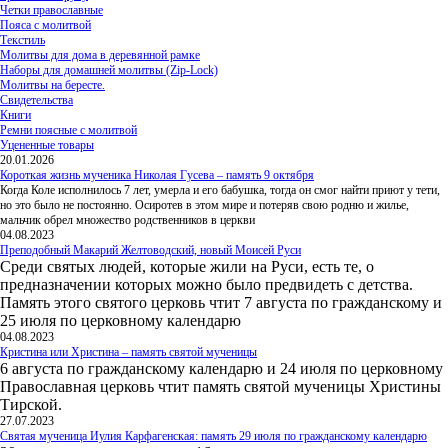
Четки православные
Пояса с молитвой
Текстиль
Молитвы для дома в деревянной рамке
Наборы для домашней молитвы (Zip-Lock)
Молитвы на бересте.
Свидетельства
Книги
Ремни поясные с молитвой
Уцененные товары
20.01.2026
Короткая жизнь мученика Николая Гусева – память 9 октября
Когда Коле исполнилось 7 лет, умерла и его бабушка, тогда он смог найти приют у тети,
но это было не постоянно. Осиротев в этом мире и потеряв свою родню и жилье,
мальчик обрел множество родственников в церкви
04.08.2023
Преподобный Макарий Желтоводский, новый Моисей Руси
Среди святых людей, которые жили на Руси, есть те, о
предназначении которых можно было предвидеть с детства.
Память этого святого церковь чтит 7 августа по гражданскому и
25 июля по церковному календарю
04.08.2023
Кристина или Христина – память святой мученицы
6 августа по гражданскому календарю и 24 июля по церковному
Православная церковь чтит память святой мученицы Христины
Тирской.
27.07.2023
Святая мученица Иулия Карфагенская: память 29 июля по гражданскому календарю