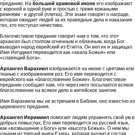
преданию. На
большой храмовой иконе
его изображают
с короной в одной руке и тростью с тремя кожаными
ремнями - в другой (плетка). Эти знаки говорят о награде,
которая ожидает людей за их праведные дела и наказание
тех, кто поступал нечестиво.
Благочестивое предание говорит нам о том, что этот
архангел был столпом огненным и облачным, когда Бог
выводил народ еврейский из Египта. Он вел их и защищал.
Имя Иегудиил переводится как «хвала Божья» или
«славящий Бога».
Архангел Варахиил
изображается на иконе с цветами или
тканью с изображением роз. Его имя переводится с
еврейского как «благословение Божие». Благочестивое
предание сообщает нам, что через него посылается всякое
благословение на всякое дело и житейское занятие.
Имя Варахиила мы не встречаем в Библии, оно известно из
церковного предания.
Архангел Иеримиил
помогает людям упражнять свой ум в
добрых помыслах. Его имя переводится на русский язык,
как «возвышение к Богу» или «высота Божья». О нем мы
узнаем из третьей книги Ездры, которая входит в состав