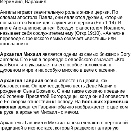
Иеримиил, Варахиил.
Ангелы играют значительную роль в жизни церкви. По
словам апостола Павла, они являются духами, которые
посылаются Богом для служения в церкви (Евр.1:14). В
книге Апокалипсис ангел, беседуя с апостолом Иоанном,
называет себя сослужителем ему (Откр.19:10). «Ангел» в
переводе с греческого языка означает «вестник» или
«посланник».
Архангел Михаил
является одним из самых близких к Богу
ангелом. Его имя в переводе с еврейского означает «Кто
как Бог», что указывает на его особое положение в
духовном мире и на особую миссию в деле спасения.
Архангел Гавриил
особо известен в церкви, как
благовестник. Он принес добрую весть Деве Марии о
рождении Сына Божьего. С ним также связано предание
об Успении Пресвятой Богородицы, когда он ей оповестил
о Ее скором отшествии к Господу. На
больших храмовых
иконах
архангел Гавриил обычно изображается с цветком
в руке, а архангел Михаил - с мечом.
Архангелы Гавриил и Михаил запечатлеваются церковной
традицией в иконостасе, который разделяет алтарную