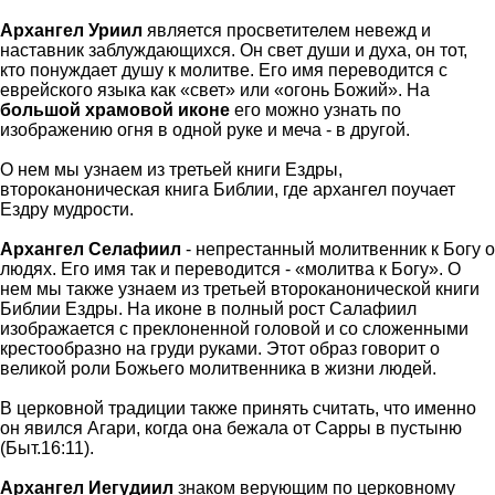
Архангел Уриил
является просветителем невежд и
наставник заблуждающихся. Он свет души и духа, он тот,
кто понуждает душу к молитве. Его имя переводится с
еврейского языка как «свет» или «огонь Божий». На
большой храмовой иконе
его можно узнать по
изображению огня в одной руке и меча - в другой.
О нем мы узнаем из третьей книги Ездры,
второканоническая книга Библии, где архангел поучает
Ездру мудрости.
Архангел Селафиил
-
непрестанный молитвенник к Богу о
людях. Его имя так и переводится - «молитва к Богу». О
нем мы также узнаем из третьей второканонической книги
Библии Ездры. На иконе в полный рост Салафиил
изображается с преклоненной головой и со сложенными
крестообразно на груди руками. Этот образ говорит о
великой роли Божьего молитвенника в жизни людей.
В церковной традиции также принять считать, что именно
он явился Агари, когда она бежала от Сарры в пустыню
(Быт.16:11).
Архангел Иегудиил
знаком верующим по церковному