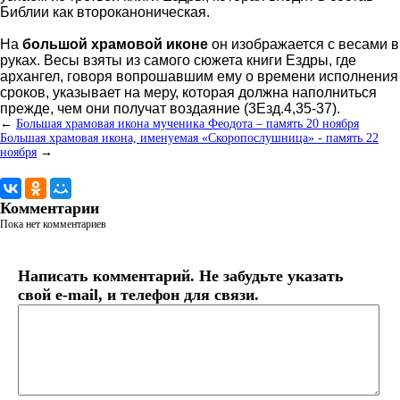
Библии как второканоническая.
На
большой храмовой иконе
он изображается с весами в
руках. Весы взяты из самого сюжета книги Ездры, где
архангел, говоря вопрошавшим ему о времени исполнения
сроков, указывает на меру, которая должна наполниться
прежде, чем они получат воздаяние (3Езд.4,35-37).
←
Большая храмовая икона мученика Феодота – память 20 ноября
Большая храмовая икона, именуемая «Скоропослушница» - память 22
ноября
→
Комментарии
Пока нет комментариев
Написать комментарий. Не забудьте указать
свой e-mail, и телефон для связи.