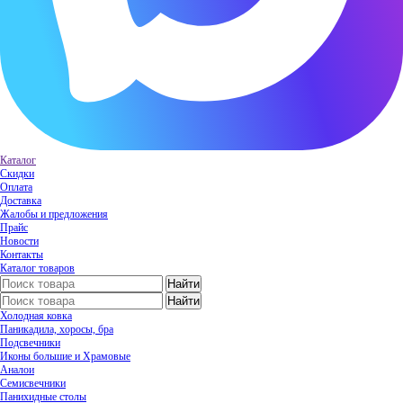
Каталог
Скидки
Оплата
Доставка
Жалобы и предложения
Прайс
Новости
Контакты
Каталог товаров
Холодная ковка
Паникадила, хоросы, бра
Подсвечники
Иконы большие и Храмовые
Аналои
Семисвечники
Панихидные столы