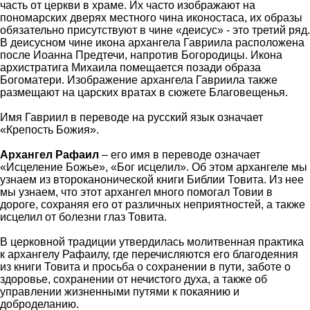
часть от церкви в храме. Их часто изображают на
пономарских дверях местного чина иконостаса, их образы
обязательно присутствуют в чине «деисус» - это третий ряд.
В деисусном чине икона архангела Гавриила расположена
после Иоанна Предтечи, напротив Богородицы. Икона
архистратига Михаила помещается позади образа
Богоматери. Изображение архангела Гавриила также
размещают на царских вратах в сюжете Благовещенья.
Имя Гавриил в переводе на русский язык означает
«Крепость Божия».
Архангел Рафаил
– его имя в переводе означает
«Исцеление Божье», «Бог исцелил». Об этом архангеле мы
узнаем из второканонической книги Библии Товита. Из нее
мы узнаем, что этот архангел много помогал Товии в
дороге, сохраняя его от различных неприятностей, а также
исцелил от болезни глаз Товита.
В церковной традиции утвердилась молитвенная практика
к архангелу Рафаилу, где перечисляются его благодеяния
из книги Товита и просьба о сохранении в пути, заботе о
здоровье, сохранении от нечистого духа, а также об
управлении жизненными путями к покаянию и
доброделанию.