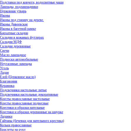
Подставки под ковчеги, водосвятные чаши
Лампады, подлампадники
Церковная утварь
Иконы
Иконы под старину на дереве.
Иконы Дивеевские
Иконы в багетной рамке
Бархатные складни
Складни в кожаных футлярах
Складни МДФ
Складни деревянные
Свечи
Масло лампадное
Подвески автомобильные
Неугасимые лампады
Уголь
Ладан
Елей (Церковное масло)
Благовония
Керамика
Подсвечники настольные литые
Подсвечники настольные декоративные
Кресты православные настольные
Кресты православные подвесные
Крестики и образки нательные
Крестики и образки деревянные на шнурке
Ладанки
Гайтаны (бечевки для нательного крестика)
Кольца православные
Браслеты на руку