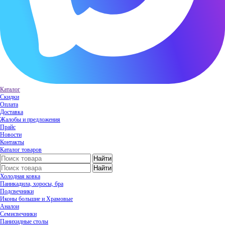
Каталог
Скидки
Оплата
Доставка
Жалобы и предложения
Прайс
Новости
Контакты
Каталог товаров
Холодная ковка
Паникадила, хоросы, бра
Подсвечники
Иконы большие и Храмовые
Аналои
Семисвечники
Панихидные столы