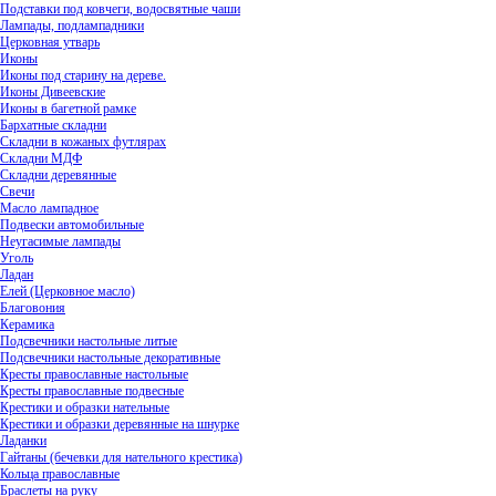
Подставки под ковчеги, водосвятные чаши
Лампады, подлампадники
Церковная утварь
Иконы
Иконы под старину на дереве.
Иконы Дивеевские
Иконы в багетной рамке
Бархатные складни
Складни в кожаных футлярах
Складни МДФ
Складни деревянные
Свечи
Масло лампадное
Подвески автомобильные
Неугасимые лампады
Уголь
Ладан
Елей (Церковное масло)
Благовония
Керамика
Подсвечники настольные литые
Подсвечники настольные декоративные
Кресты православные настольные
Кресты православные подвесные
Крестики и образки нательные
Крестики и образки деревянные на шнурке
Ладанки
Гайтаны (бечевки для нательного крестика)
Кольца православные
Браслеты на руку