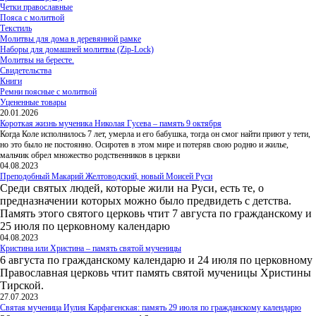
Четки православные
Пояса с молитвой
Текстиль
Молитвы для дома в деревянной рамке
Наборы для домашней молитвы (Zip-Lock)
Молитвы на бересте.
Свидетельства
Книги
Ремни поясные с молитвой
Уцененные товары
20.01.2026
Короткая жизнь мученика Николая Гусева – память 9 октября
Когда Коле исполнилось 7 лет, умерла и его бабушка, тогда он смог найти приют у тети,
но это было не постоянно. Осиротев в этом мире и потеряв свою родню и жилье,
мальчик обрел множество родственников в церкви
04.08.2023
Преподобный Макарий Желтоводский, новый Моисей Руси
Среди святых людей, которые жили на Руси, есть те, о
предназначении которых можно было предвидеть с детства.
Память этого святого церковь чтит 7 августа по гражданскому и
25 июля по церковному календарю
04.08.2023
Кристина или Христина – память святой мученицы
6 августа по гражданскому календарю и 24 июля по церковному
Православная церковь чтит память святой мученицы Христины
Тирской.
27.07.2023
Святая мученица Иулия Карфагенская: память 29 июля по гражданскому календарю