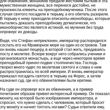
для обвинения, монахиню предали жестоким пыткам и эта
мужественная женщина, все перенеся достойно, не
произнесла клеветы на преподобномученика. После этого
случая святого посадили в тюрьму, а его обитель разорили.
В тюрьму к нему приходили епископы-иконоборцы, которые
пытались доказать преподобному догматически, что
иконоборчество является истиной, но мученик без труда
опроверг их доводы.
Видя, что Стефан непреклонен, император распорядился
сослать его на Мраморное море на один из островов. Там
он вновь нашел пещеру, в которой стал жить, предаваясь
посту и молитве. Вскоре вокруг него собрались ученики и
организовался монастырь, а еще через некоторое время
преподобный принял подвиг столпничества. Господь
творил много чудес по молитвам святого и слава о нем
распространилась по всей империи. И вновь император
приказал посадить святого в тюрьму на Форос, а затем
назначил суд, где его обвинителями были еретики.
На суде он опроверг все их обвинения, а в пример
почитания образов привел интересный пример. Он показал
монету, на которой было изображение императора, и
спросил, что нужно сделать с человеком, который бросит
эту монету и начнет топтать ногами? Судьи ответили ему,