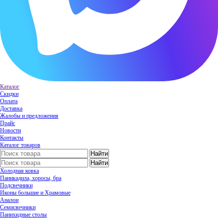
Каталог
Скидки
Оплата
Доставка
Жалобы и предложения
Прайс
Новости
Контакты
Каталог товаров
Холодная ковка
Паникадила, хоросы, бра
Подсвечники
Иконы большие и Храмовые
Аналои
Семисвечники
Панихидные столы