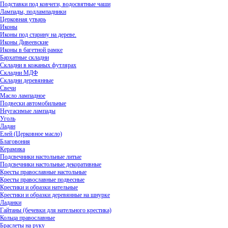
Подставки под ковчеги, водосвятные чаши
Лампады, подлампадники
Церковная утварь
Иконы
Иконы под старину на дереве.
Иконы Дивеевские
Иконы в багетной рамке
Бархатные складни
Складни в кожаных футлярах
Складни МДФ
Складни деревянные
Свечи
Масло лампадное
Подвески автомобильные
Неугасимые лампады
Уголь
Ладан
Елей (Церковное масло)
Благовония
Керамика
Подсвечники настольные литые
Подсвечники настольные декоративные
Кресты православные настольные
Кресты православные подвесные
Крестики и образки нательные
Крестики и образки деревянные на шнурке
Ладанки
Гайтаны (бечевки для нательного крестика)
Кольца православные
Браслеты на руку