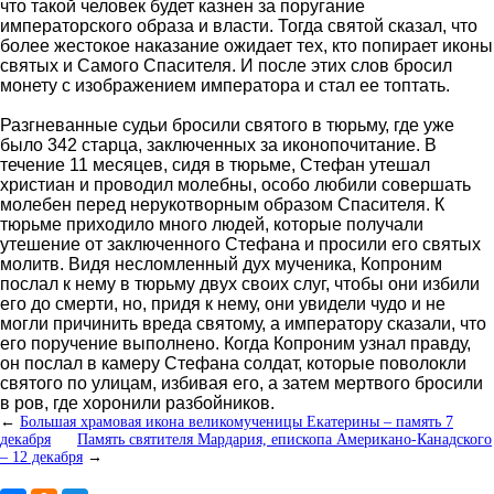
что такой человек будет казнен за поругание
императорского образа и власти. Тогда святой сказал, что
более жестокое наказание ожидает тех, кто попирает иконы
святых и Самого Спасителя. И после этих слов бросил
монету с изображением императора и стал ее топтать.
Разгневанные судьи бросили святого в тюрьму, где уже
было 342 старца, заключенных за иконопочитание. В
течение 11 месяцев, сидя в тюрьме, Стефан утешал
христиан и проводил молебны, особо любили совершать
молебен перед нерукотворным образом Спасителя. К
тюрьме приходило много людей, которые получали
утешение от заключенного Стефана и просили его святых
молитв. Видя несломленный дух мученика, Копроним
послал к нему в тюрьму двух своих слуг, чтобы они избили
его до смерти, но, придя к нему, они увидели чудо и не
могли причинить вреда святому, а императору сказали, что
его поручение выполнено. Когда Копроним узнал правду,
он послал в камеру Стефана солдат, которые поволокли
святого по улицам, избивая его, а затем мертвого бросили
в ров, где хоронили разбойников.
←
Большая храмовая икона великомученицы Екатерины – память 7
декабря
Память святителя Мардария, епископа Американо-Канадского
– 12 декабря
→