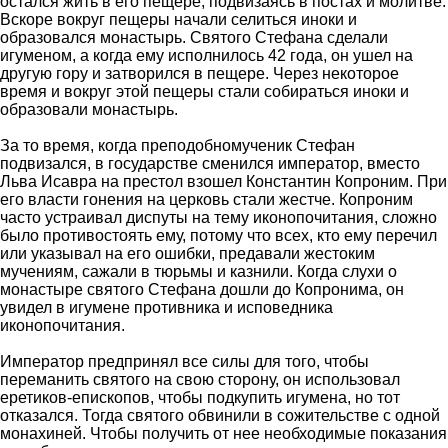
остался жить в его пещере, подвизаясь в постах и молитве.
Вскоре вокруг пещеры начали селиться иноки и
образовался монастырь. Святого Стефана сделали
игуменом, а когда ему исполнилось 42 года, он ушел на
другую гору и затворился в пещере. Через некоторое
время и вокруг этой пещеры стали собираться иноки и
образовали монастырь.
За то время, когда преподобномученик Стефан
подвизался, в государстве сменился император, вместо
Льва Исавра на престол взошел Константин Копроним. При
его власти гонения на церковь стали жестче. Копроним
часто устраивал диспуты на тему иконопочитания, сложно
было противостоять ему, потому что всех, кто ему перечил
или указывал на его ошибки, предавали жестоким
мучениям, сажали в тюрьмы и казнили. Когда слухи о
монастыре святого Стефана дошли до Копронима, он
увидел в игумене противника и исповедника
иконопочитания.
Император предпринял все силы для того, чтобы
переманить святого на свою сторону, он использовал
еретиков-епископов, чтобы подкупить игумена, но тот
отказался. Тогда святого обвинили в сожительстве с одной
монахиней. Чтобы получить от нее необходимые показания