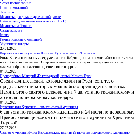
Четки православные
Пояса с молитвой
Текстиль
Молитвы для дома в деревянной рамке
Наборы для домашней молитвы (Zip-Lock)
Молитвы на бересте.
Свидетельства
Книги
Ремни поясные с молитвой
Уцененные товары
20.01.2026
Короткая жизнь мученика Николая Гусева – память 9 октября
Когда Коле исполнилось 7 лет, умерла и его бабушка, тогда он смог найти приют у тети,
но это было не постоянно. Осиротев в этом мире и потеряв свою родню и жилье,
мальчик обрел множество родственников в церкви
04.08.2023
Преподобный Макарий Желтоводский, новый Моисей Руси
Среди святых людей, которые жили на Руси, есть те, о
предназначении которых можно было предвидеть с детства.
Память этого святого церковь чтит 7 августа по гражданскому и
25 июля по церковному календарю
04.08.2023
Кристина или Христина – память святой мученицы
6 августа по гражданскому календарю и 24 июля по церковному
Православная церковь чтит память святой мученицы Христины
Тирской.
27.07.2023
Святая мученица Иулия Карфагенская: память 29 июля по гражданскому календарю