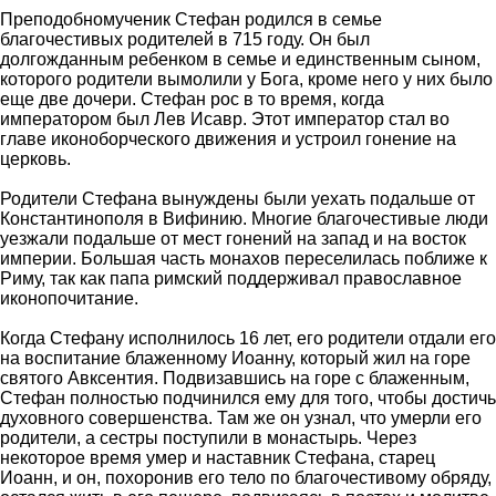
Преподобномученик Стефан родился в семье
благочестивых родителей в 715 году. Он был
долгожданным ребенком в семье и единственным сыном,
которого родители вымолили у Бога, кроме него у них было
еще две дочери. Стефан рос в то время, когда
императором был Лев Исавр. Этот император стал во
главе иконоборческого движения и устроил гонение на
церковь.
Родители Стефана вынуждены были уехать подальше от
Константинополя в Вифинию. Многие благочестивые люди
уезжали подальше от мест гонений на запад и на восток
империи. Большая часть монахов переселилась поближе к
Риму, так как папа римский поддерживал православное
иконопочитание.
Когда Стефану исполнилось 16 лет, его родители отдали его
на воспитание блаженному Иоанну, который жил на горе
святого Авксентия. Подвизавшись на горе с блаженным,
Стефан полностью подчинился ему для того, чтобы достичь
духовного совершенства. Там же он узнал, что умерли его
родители, а сестры поступили в монастырь. Через
некоторое время умер и наставник Стефана, старец
Иоанн, и он, похоронив его тело по благочестивому обряду,