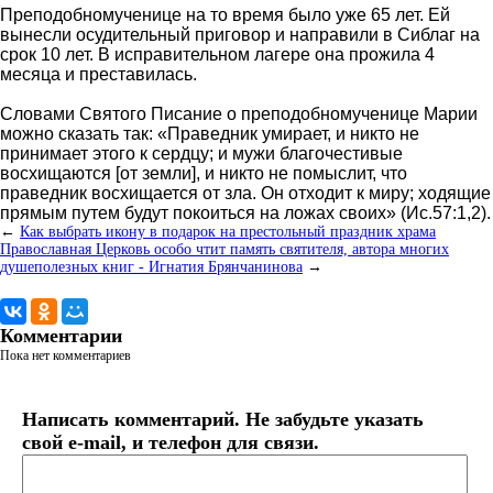
Преподобномученице на то время было уже 65 лет. Ей
вынесли осудительный приговор и направили в Сиблаг на
срок 10 лет. В исправительном лагере она прожила 4
месяца и преставилась.
Словами Святого Писание о преподобномученице Марии
можно сказать так: «Праведник умирает, и никто не
принимает этого к сердцу; и мужи благочестивые
восхищаются [от земли], и никто не помыслит, что
праведник восхищается от зла. Он отходит к миру; ходящие
прямым путем будут покоиться на ложах своих» (Ис.57:1,2).
←
Как выбрать икону в подарок на престольный праздник храма
Православная Церковь особо чтит память святителя, автора многих
душеполезных книг - Игнатия Брянчанинова
→
Комментарии
Пока нет комментариев
Написать комментарий. Не забудьте указать
свой e-mail, и телефон для связи.