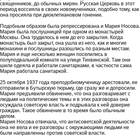
священников, до обычных мирян. Русская Церковь в этот
период воссияла в своих новомучениках, подобно тому, как
она просияла при диоклетиановом гонении.
Подобным образом была репрессирована и Мария Носова.
Мария была послушницей при одном из монастырей
Москвы. Она трудилось в нем до его закрытия. Когда
монастырь был закрыт, она ушла из него, как и многие
монахини и послушницы разошлись по разным местам.
Мария и еще несколько женщин поселились в
полуподвальной комнате на улице Тихвинской. Там они
шили одеяла и работали санитарками, в частности сама
Мария работала санитаркой.
25 октября 1937 года преподобномученицу арестовали, ее
отправили в Бутырскую тюрьму, где сразу же и допросили.
Марии предъявили обвинение, что она разговаривает с
людьми на политические темы и в этих разговорах она
осуждала советскую власть и подрывала к ней доверие
граждан. Такое обвинение в то время было обычным
делом.
Мария Носова отвечала, что антисоветской деятельности
она не вела и ее разговоры с окружающими людьми не
были направленны против советской власти.