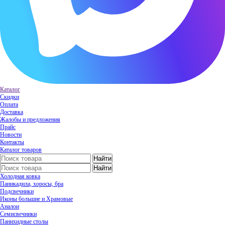
Каталог
Скидки
Оплата
Доставка
Жалобы и предложения
Прайс
Новости
Контакты
Каталог товаров
Холодная ковка
Паникадила, хоросы, бра
Подсвечники
Иконы большие и Храмовые
Аналои
Семисвечники
Панихидные столы