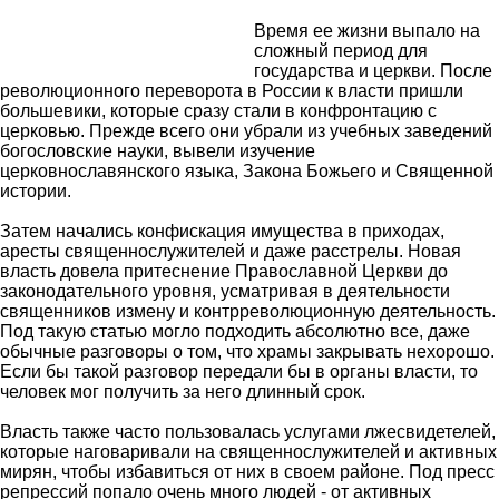
Время ее жизни выпало на
сложный период для
государства и церкви. После
революционного переворота в России к власти пришли
большевики, которые сразу стали в конфронтацию с
церковью. Прежде всего они убрали из учебных заведений
богословские науки, вывели изучение
церковнославянского языка, Закона Божьего и Священной
истории.
Затем начались конфискация имущества в приходах,
аресты священнослужителей и даже расстрелы. Новая
власть довела притеснение Православной Церкви до
законодательного уровня, усматривая в деятельности
священников измену и контрреволюционную деятельность.
Под такую статью могло подходить абсолютно все, даже
обычные разговоры о том, что храмы закрывать нехорошо.
Если бы такой разговор передали бы в органы власти, то
человек мог получить за него длинный срок.
Власть также часто пользовалась услугами лжесвидетелей,
которые наговаривали на священнослужителей и активных
мирян, чтобы избавиться от них в своем районе.
Под пресс
репрессий попало очень много людей - от активных