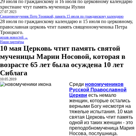
29 июля по гражданскому и 16 июля по церковному календарю
христиане чтут память мученицы Иулии
27.07.2023
Священномученик Петр Троицкий, память 15 июля по гражданскому календарю
28 июля по гражданскому календарю и 15 июля по церковному,
православная церковь чтит память священномученика Петра
Троицкого.
архив новостей →
Наши партнёры
10 мая Церковь чтит память святой
мученицы Марии Носовой, которая в
возрасте 65 лет была осуждена 10 лет
Сиблага
10.05.2019
Среди
новомучеников
Русской Православной
Церкви
есть немало
женщин, которые остались
верными Богу несмотря на
тяжелые испытания. 10 мая
святая Церковь чтит память
одной из таких женщин - это
преподобномученица Мария
Носова, послушница.