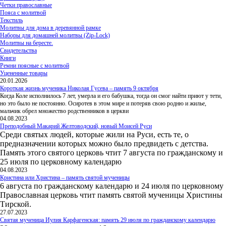
Четки православные
Пояса с молитвой
Текстиль
Молитвы для дома в деревянной рамке
Наборы для домашней молитвы (Zip-Lock)
Молитвы на бересте.
Свидетельства
Книги
Ремни поясные с молитвой
Уцененные товары
20.01.2026
Короткая жизнь мученика Николая Гусева – память 9 октября
Когда Коле исполнилось 7 лет, умерла и его бабушка, тогда он смог найти приют у тети,
но это было не постоянно. Осиротев в этом мире и потеряв свою родню и жилье,
мальчик обрел множество родственников в церкви
04.08.2023
Преподобный Макарий Желтоводский, новый Моисей Руси
Среди святых людей, которые жили на Руси, есть те, о
предназначении которых можно было предвидеть с детства.
Память этого святого церковь чтит 7 августа по гражданскому и
25 июля по церковному календарю
04.08.2023
Кристина или Христина – память святой мученицы
6 августа по гражданскому календарю и 24 июля по церковному
Православная церковь чтит память святой мученицы Христины
Тирской.
27.07.2023
Святая мученица Иулия Карфагенская: память 29 июля по гражданскому календарю