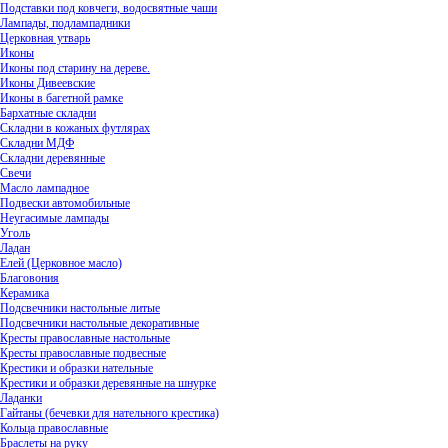
Подставки под ковчеги, водосвятные чаши
Лампады, подлампадники
Церковная утварь
Иконы
Иконы под старину на дереве.
Иконы Дивеевские
Иконы в багетной рамке
Бархатные складни
Складни в кожаных футлярах
Складни МДФ
Складни деревянные
Свечи
Масло лампадное
Подвески автомобильные
Неугасимые лампады
Уголь
Ладан
Елей (Церковное масло)
Благовония
Керамика
Подсвечники настольные литые
Подсвечники настольные декоративные
Кресты православные настольные
Кресты православные подвесные
Крестики и образки нательные
Крестики и образки деревянные на шнурке
Ладанки
Гайтаны (бечевки для нательного крестика)
Кольца православные
Браслеты на руку