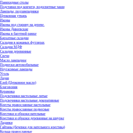
Панихидные столы
Подставки под ковчеги, водосвятные чаши
Лампады, подлампадники
Церковная утварь
Иконы
Иконы под старину на дереве.
Иконы Дивеевские
Иконы в багетной рамке
Бархатные складни
Складни в кожаных футлярах
Складни МДФ
Складни деревянные
Свечи
Масло лампадное
Подвески автомобильные
Неугасимые лампады
Уголь
Ладан
Елей (Церковное масло)
Благовония
Керамика
Подсвечники настольные литые
Подсвечники настольные декоративные
Кресты православные настольные
Кресты православные подвесные
Крестики и образки нательные
Крестики и образки деревянные на шнурке
Ладанки
Гайтаны (бечевки для нательного крестика)
Кольца православные