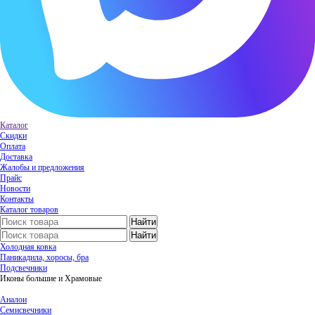
Каталог
Скидки
Оплата
Доставка
Жалобы и предложения
Прайс
Новости
Контакты
Каталог товаров
Холодная ковка
Паникадила, хоросы, бра
Подсвечники
Иконы большие и Храмовые
Аналои
Семисвечники