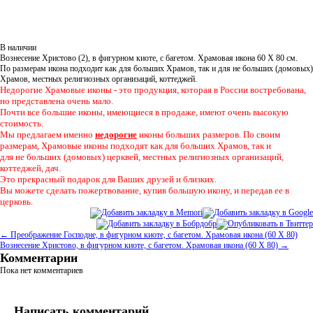
В наличии
Вознесение Христово (2), в фигурном киоте, с багетом. Храмовая икона 60 Х 80 см.
По размерам икона подходит как для больших Храмов, так и для не больших (домовых)
Храмов, местных религиозных организаций, коттеджей.
Недорогие Храмовые иконы - это продукция, которая в России востребована,
но представлена очень мало.
Почти все большие иконы, имеющиеся в продаже, имеют очень высокую
стоимость.
Мы предлагаем именно
недорогие
иконы больших размеров. По своим
размерам, Храмовые иконы подходят как для больших Храмов, так и
для не больших (домовых) церквей, местных религиозных организаций,
коттеджей, дач.
Это прекрасный подарок для Ваших друзей и близких.
Вы можете сделать пожертвование, купив большую икону, и передав ее в
церковь.
← Преображение Господне, в фигурном киоте, с багетом. Храмовая икона (60 Х 80)
Вознесение Христово, в фигурном киоте, с багетом. Храмовая икона (60 Х 80) →
Комментарии
Пока нет комментариев
Написать комментарий