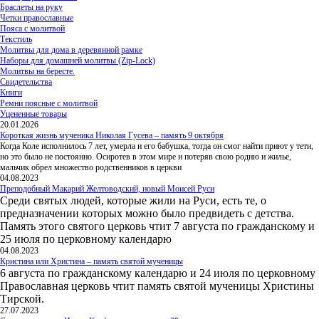
Браслеты на руку
Четки православные
Пояса с молитвой
Текстиль
Молитвы для дома в деревянной рамке
Наборы для домашней молитвы (Zip-Lock)
Молитвы на бересте.
Свидетельства
Книги
Ремни поясные с молитвой
Уцененные товары
20.01.2026
Короткая жизнь мученика Николая Гусева – память 9 октября
Когда Коле исполнилось 7 лет, умерла и его бабушка, тогда он смог найти приют у тети,
но это было не постоянно. Осиротев в этом мире и потеряв свою родню и жилье,
мальчик обрел множество родственников в церкви
04.08.2023
Преподобный Макарий Желтоводский, новый Моисей Руси
Среди святых людей, которые жили на Руси, есть те, о
предназначении которых можно было предвидеть с детства.
Память этого святого церковь чтит 7 августа по гражданскому и
25 июля по церковному календарю
04.08.2023
Кристина или Христина – память святой мученицы
6 августа по гражданскому календарю и 24 июля по церковному
Православная церковь чтит память святой мученицы Христины
Тирской.
27.07.2023