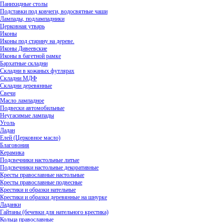
Панихидные столы
Подставки под ковчеги, водосвятные чаши
Лампады, подлампадники
Церковная утварь
Иконы
Иконы под старину на дереве.
Иконы Дивеевские
Иконы в багетной рамке
Бархатные складни
Складни в кожаных футлярах
Складни МДФ
Складни деревянные
Свечи
Масло лампадное
Подвески автомобильные
Неугасимые лампады
Уголь
Ладан
Елей (Церковное масло)
Благовония
Керамика
Подсвечники настольные литые
Подсвечники настольные декоративные
Кресты православные настольные
Кресты православные подвесные
Крестики и образки нательные
Крестики и образки деревянные на шнурке
Ладанки
Гайтаны (бечевки для нательного крестика)
Кольца православные