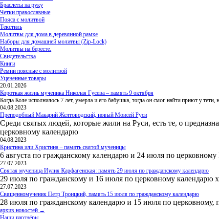
Браслеты на руку
Четки православные
Пояса с молитвой
Текстиль
Молитвы для дома в деревянной рамке
Наборы для домашней молитвы (Zip-Lock)
Молитвы на бересте.
Свидетельства
Книги
Ремни поясные с молитвой
Уцененные товары
20.01.2026
Короткая жизнь мученика Николая Гусева – память 9 октября
Когда Коле исполнилось 7 лет, умерла и его бабушка, тогда он смог найти приют у тети
04.08.2023
Преподобный Макарий Желтоводский, новый Моисей Руси
Среди святых людей, которые жили на Руси, есть те, о предназн
церковному календарю
04.08.2023
Кристина или Христина – память святой мученицы
6 августа по гражданскому календарю и 24 июля по церковному
27.07.2023
Святая мученица Иулия Карфагенская: память 29 июля по гражданскому календарю
29 июля по гражданскому и 16 июля по церковному календарю 
27.07.2023
Священномученик Петр Троицкий, память 15 июля по гражданскому календарю
28 июля по гражданскому календарю и 15 июля по церковному, 
архив новостей →
Наши партнёры