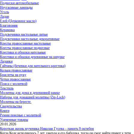
Подвески автомобильные
Неугасимые лампады
Уголь
Ладан
Елей (Церковное масло)
Благовония
Керамика
Подсвечники настольные литые
Подсвечники настольные декоративные
Кресты православные настольные
Кресты православные подвесные
Крестики и образки нательные
Крестики и образки деревянные на шнурке
Ладанки
Гайтаны (бечевки для нательного крестика)
Кольца православные
Браслеты на руку
Четки православные
Пояса с молитвой
Текстиль
Молитвы для дома в деревянной рамке
Наборы для домашней молитвы (Zip-Lock)
Молитвы на бересте.
Свидетельства
Книги
Ремни поясные с молитвой
Уцененные товары
20.01.2026
Короткая жизнь мученика Николая Гусева – память 9 октября
Когда Коле исполнилось 7 лет, умерла и его бабушка, тогда он смог найти приют у тети,