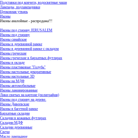
Подставки под ковчеги, водосвятные чаши
Лампады, подлампадники
Церковная утварь
Иконы
Иконы аналойные - распродажа!!!
Иконы под старину JERUSALEM
Иконы под старину
Иконы синайские
Иконы в деревянной рамке
Иконы в деревянной рамке с окладом
Иконы греческие
Иконы греческие в бархатных футлярах
Иконы в окладе
Иконы пластиковые "Голубь"
Иконы настольные декоративные
Иконы настольные 3D
Иконы на МДФ
Иконы автомобильные
Иконы ламинированные
Лики святых на картоне (полиграфия)
Иконы под старину на дереве.
Иконы Дивеевские
Иконы в багетной рамке
Бархатные складни
Складни в кожаных футлярах
Складни МДФ
Складни деревянные
Свечи
Масло лампадное