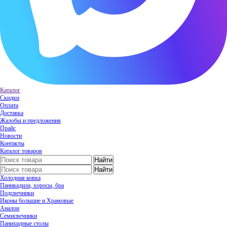
Каталог
Скидки
Оплата
Доставка
Жалобы и предложения
Прайс
Новости
Контакты
Каталог товаров
Холодная ковка
Паникадила, хоросы, бра
Подсвечники
Иконы большие и Храмовые
Аналои
Семисвечники
Панихидные столы