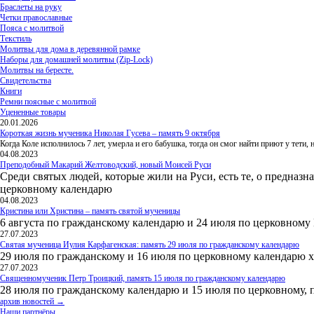
Браслеты на руку
Четки православные
Пояса с молитвой
Текстиль
Молитвы для дома в деревянной рамке
Наборы для домашней молитвы (Zip-Lock)
Молитвы на бересте.
Свидетельства
Книги
Ремни поясные с молитвой
Уцененные товары
20.01.2026
Короткая жизнь мученика Николая Гусева – память 9 октября
Когда Коле исполнилось 7 лет, умерла и его бабушка, тогда он смог найти приют у тети
04.08.2023
Преподобный Макарий Желтоводский, новый Моисей Руси
Среди святых людей, которые жили на Руси, есть те, о предназн
церковному календарю
04.08.2023
Кристина или Христина – память святой мученицы
6 августа по гражданскому календарю и 24 июля по церковному
27.07.2023
Святая мученица Иулия Карфагенская: память 29 июля по гражданскому календарю
29 июля по гражданскому и 16 июля по церковному календарю 
27.07.2023
Священномученик Петр Троицкий, память 15 июля по гражданскому календарю
28 июля по гражданскому календарю и 15 июля по церковному, 
архив новостей →
Наши партнёры