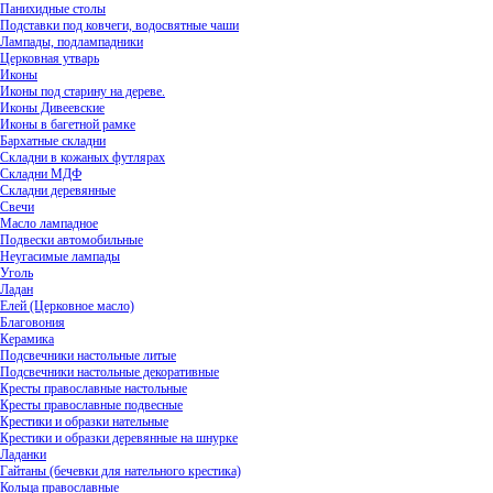
Панихидные столы
Подставки под ковчеги, водосвятные чаши
Лампады, подлампадники
Церковная утварь
Иконы
Иконы под старину на дереве.
Иконы Дивеевские
Иконы в багетной рамке
Бархатные складни
Складни в кожаных футлярах
Складни МДФ
Складни деревянные
Свечи
Масло лампадное
Подвески автомобильные
Неугасимые лампады
Уголь
Ладан
Елей (Церковное масло)
Благовония
Керамика
Подсвечники настольные литые
Подсвечники настольные декоративные
Кресты православные настольные
Кресты православные подвесные
Крестики и образки нательные
Крестики и образки деревянные на шнурке
Ладанки
Гайтаны (бечевки для нательного крестика)
Кольца православные