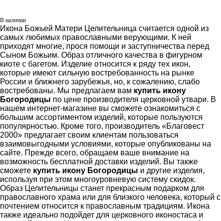
В наличии
Икона Божьей Матери Целительница считается одной из
самых любимых православными верующими. К ней
приходят многие, прося помощи и заступничества перед
Сыном Божьим. Образ отличного качества в фигурном
киоте с багетом. Изделие относится к ряду тех икон,
которые имеют сильную востребованность на рынке
России и ближнего зарубежья, но, к сожалению, слабо
востребованы. Мы предлагаем вам
купить икону
Богородицы
по цене производителя церковной утвари. В
нашем интернет-магазине вы сможете ознакомиться с
большим ассортиментом изделий, которые пользуются
популярностью. Кроме того, производитель «Благовест
2000» предлагает своим клиентам пользоваться
взаимовыгодными условиями, которые опубликованы на
сайте. Прежде всего, обращаем ваше внимание на
возможность бесплатной доставки изделий. Вы также
сможете
купить икону Богородицы
и другие изделия,
используя при этом многоуровневую систему скидок.
Образ Целительницы станет прекрасным подарком для
православного храма или для близкого человека, который с
почтением относится к православным традициям. Икона
также идеально подойдет для церковного иконостаса и