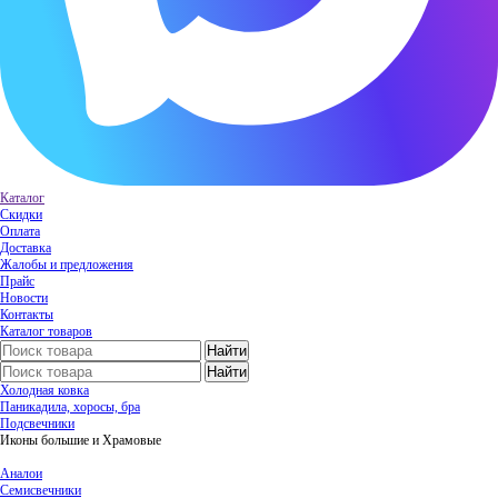
Каталог
Скидки
Оплата
Доставка
Жалобы и предложения
Прайс
Новости
Контакты
Каталог товаров
Холодная ковка
Паникадила, хоросы, бра
Подсвечники
Иконы большие и Храмовые
Аналои
Семисвечники