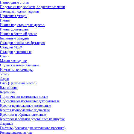
Панихидные столы
Подставки под ковчеги, водосвятные чаши
Лампады, подлампадники
Церковная утварь
Иконы
Иконы под старину на дереве.
Иконы Дивеевские
Иконы в багетной рамке
Бархатные складни
Складни в кожаных футлярах
Складни МДФ
Складни деревянные
Свечи
Масло лампадное
Подвески автомобильные
Неугасимые лампады
Уголь
Ладан
Елей (Церковное масло)
Благовония
Керамика
Подсвечники настольные литые
Подсвечники настольные декоративные
Кресты православные настольные
Кресты православные подвесные
Крестики и образки нательные
Крестики и образки деревянные на шнурке
Ладанки
Гайтаны (бечевки для нательного крестика)
Кольца православные