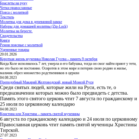
Браслеты на руку
Четки православные
Пояса с молитвой
Текстиль
Молитвы для дома в деревянной рамке
Наборы для домашней молитвы (Zip-Lock)
Молитвы на бересте.
Свидетельства
Книги
Ремни поясные с молитвой
Уцененные товары
20.01.2026
Короткая жизнь мученика Николая Гусева – память 9 октября
Когда Коле исполнилось 7 лет, умерла и его бабушка, тогда он смог найти приют у тети,
но это было не постоянно. Осиротев в этом мире и потеряв свою родню и жилье,
мальчик обрел множество родственников в церкви
04.08.2023
Преподобный Макарий Желтоводский, новый Моисей Руси
Среди святых людей, которые жили на Руси, есть те, о
предназначении которых можно было предвидеть с детства.
Память этого святого церковь чтит 7 августа по гражданскому и
25 июля по церковному календарю
04.08.2023
Кристина или Христина – память святой мученицы
6 августа по гражданскому календарю и 24 июля по церковному
Православная церковь чтит память святой мученицы Христины
Тирской.
27.07.2023