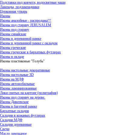
Подставки под ковчеги, водосвятные чаши
Лампады, подлампадники
Церковная утварь
Иконы
Иконы аналойные - распродажа!!!
Иконы под старину JERUSALEM
Иконы под старину
Иконы синайские
Иконы в деревянной рамке
Иконы в деревянной рамке с окладом
Иконы греческие
Иконы греческие в бархатных футлярах
Иконы в окладе
Иконы пластиковые "Голубь"
Иконы настольные декоративные
Иконы настольные 3D
Иконы на МДФ
Иконы автомобильные
Иконы ламинированные
Лики святых на картоне (полиграфия)
Иконы под старину на дереве.
Иконы Дивеевские
Иконы в багетной рамке
Бархатные складни
Складни в кожаных футлярах
Складни МДФ
Складни деревянные
Свечи
Масло лампадное