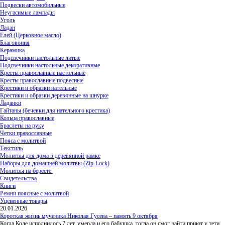
Подвески автомобильные
Неугасимые лампады
Уголь
Ладан
Елей (Церковное масло)
Благовония
Керамика
Подсвечники настольные литые
Подсвечники настольные декоративные
Кресты православные настольные
Кресты православные подвесные
Крестики и образки нательные
Крестики и образки деревянные на шнурке
Ладанки
Гайтаны (бечевки для нательного крестика)
Кольца православные
Браслеты на руку
Четки православные
Пояса с молитвой
Текстиль
Молитвы для дома в деревянной рамке
Наборы для домашней молитвы (Zip-Lock)
Молитвы на бересте.
Свидетельства
Книги
Ремни поясные с молитвой
Уцененные товары
20.01.2026
Короткая жизнь мученика Николая Гусева – память 9 октября
Когда Коле исполнилось 7 лет, умерла и его бабушка, тогда он смог найти приют у тети,