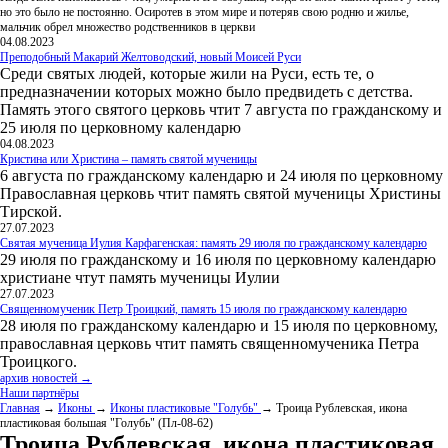
но это было не постоянно. Осиротев в этом мире и потеряв свою родню и жилье,
мальчик обрел множество родственников в церкви
04.08.2023
Преподобный Макарий Желтоводский, новый Моисей Руси
Среди святых людей, которые жили на Руси, есть те, о
предназначении которых можно было предвидеть с детства.
Память этого святого церковь чтит 7 августа по гражданскому и
25 июля по церковному календарю
04.08.2023
Кристина или Христина – память святой мученицы
6 августа по гражданскому календарю и 24 июля по церковному
Православная церковь чтит память святой мученицы Христины
Тирской.
27.07.2023
Святая мученица Иулия Карфагенская: память 29 июля по гражданскому календарю
29 июля по гражданскому и 16 июля по церковному календарю
христиане чтут память мученицы Иулии
27.07.2023
Священномученик Петр Троицкий, память 15 июля по гражданскому календарю
28 июля по гражданскому календарю и 15 июля по церковному,
православная церковь чтит память священномученика Петра
Троицкого.
архив новостей →
Наши партнёры
Главная
→
Иконы
→
Иконы пластиковые "Голубь"
→ Троица Рублевская, икона
пластиковая большая "Голубь" (Пл-08-62)
Троица Рублевская, икона пластиковая