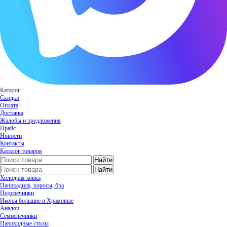
Каталог
Скидки
Оплата
Доставка
Жалобы и предложения
Прайс
Новости
Контакты
Каталог товаров
Холодная ковка
Паникадила, хоросы, бра
Подсвечники
Иконы большие и Храмовые
Аналои
Семисвечники
Панихидные столы