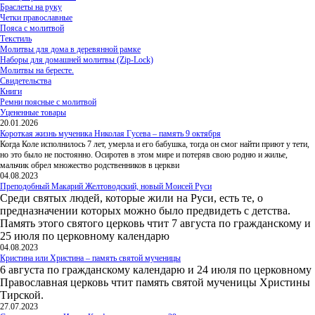
Браслеты на руку
Четки православные
Пояса с молитвой
Текстиль
Молитвы для дома в деревянной рамке
Наборы для домашней молитвы (Zip-Lock)
Молитвы на бересте.
Свидетельства
Книги
Ремни поясные с молитвой
Уцененные товары
20.01.2026
Короткая жизнь мученика Николая Гусева – память 9 октября
Когда Коле исполнилось 7 лет, умерла и его бабушка, тогда он смог найти приют у тети,
но это было не постоянно. Осиротев в этом мире и потеряв свою родню и жилье,
мальчик обрел множество родственников в церкви
04.08.2023
Преподобный Макарий Желтоводский, новый Моисей Руси
Среди святых людей, которые жили на Руси, есть те, о
предназначении которых можно было предвидеть с детства.
Память этого святого церковь чтит 7 августа по гражданскому и
25 июля по церковному календарю
04.08.2023
Кристина или Христина – память святой мученицы
6 августа по гражданскому календарю и 24 июля по церковному
Православная церковь чтит память святой мученицы Христины
Тирской.
27.07.2023