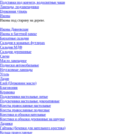
Подставки под ковчеги, водосвятные чаши
Лампады, подлампадники
Церковная утварь
Иконы
Иконы под старину на дереве.
Иконы Дивеевские
Иконы в багетной рамке
Бархатные складни
Складни в кожаных футлярах
Складни МДФ
Складни деревянные
Свечи
Масло лампадное
Подвески автомобильные
Неугасимые лампады
Уголь
Ладан
Елей (Церковное масло)
Благовония
Керамика
Подсвечники настольные литые
Подсвечники настольные декоративные
Кресты православные настольные
Кресты православные подвесные
Крестики и образки нательные
Крестики и образки деревянные на шнурке
Ладанки
Гайтаны (бечевки для нательного крестика)
Кольца православные