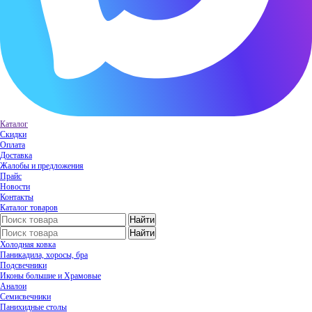
Каталог
Скидки
Оплата
Доставка
Жалобы и предложения
Прайс
Новости
Контакты
Каталог товаров
Холодная ковка
Паникадила, хоросы, бра
Подсвечники
Иконы большие и Храмовые
Аналои
Семисвечники
Панихидные столы