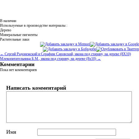
В наличии
Используемые в производстве материалы :
Дерево
Минеральные пигменты
Растительные лаки
← Сергий Радонежский и Серафим Саровский, икона под старину, на дереве (8Х10)
Млекопитательница Б.М., икона под старину, на дереве (8x10) →
Комментарии
Пока нет комментариев
Написать комментарий
Имя