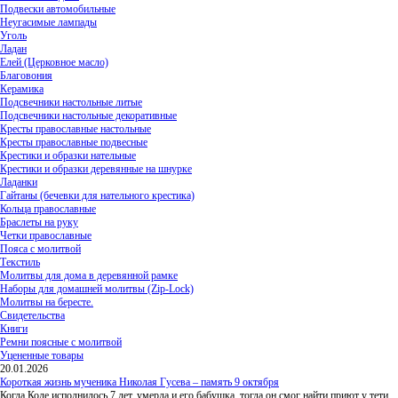
Подвески автомобильные
Неугасимые лампады
Уголь
Ладан
Елей (Церковное масло)
Благовония
Керамика
Подсвечники настольные литые
Подсвечники настольные декоративные
Кресты православные настольные
Кресты православные подвесные
Крестики и образки нательные
Крестики и образки деревянные на шнурке
Ладанки
Гайтаны (бечевки для нательного крестика)
Кольца православные
Браслеты на руку
Четки православные
Пояса с молитвой
Текстиль
Молитвы для дома в деревянной рамке
Наборы для домашней молитвы (Zip-Lock)
Молитвы на бересте.
Свидетельства
Книги
Ремни поясные с молитвой
Уцененные товары
20.01.2026
Короткая жизнь мученика Николая Гусева – память 9 октября
Когда Коле исполнилось 7 лет, умерла и его бабушка, тогда он смог найти приют у тети,