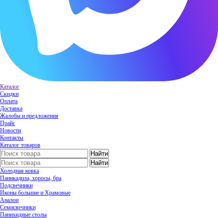
Каталог
Скидки
Оплата
Доставка
Жалобы и предложения
Прайс
Новости
Контакты
Каталог товаров
Холодная ковка
Паникадила, хоросы, бра
Подсвечники
Иконы большие и Храмовые
Аналои
Семисвечники
Панихидные столы