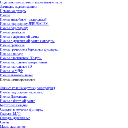
Подставки под ковчеги, водосвятные чаши
Лампады, подлампадники
Церковная утварь
Иконы
Иконы аналойные - распродажа!!!
Иконы под старину JERUSALEM
Иконы под старину
Иконы синайские
Иконы в деревянной рамке
Иконы в деревянной рамке с окладом
Иконы греческие
Иконы греческие в бархатных футлярах
Иконы в окладе
Иконы пластиковые "Голубь"
Иконы настольные декоративные
Иконы настольные 3D
Иконы на МДФ
Иконы автомобильные
Иконы ламинированные
Лики святых на картоне (полиграфия)
Иконы под старину на дереве.
Иконы Дивеевские
Иконы в багетной рамке
Бархатные складни
Складни в кожаных футлярах
Складни МДФ
Складни деревянные
Свечи
Масло лампадное