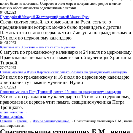
но это было не постоянно. Осиротев в этом мире и потеряв свою родню и жилье,
мальчик обрел множество родственников в церкви
04.08.2023
Преподобный Макарий Желтоводский, новый Моисей Руси
Среди святых людей, которые жили на Руси, есть те, о
предназначении которых можно было предвидеть с детства.
Память этого святого церковь чтит 7 августа по гражданскому и
25 июля по церковному календарю
04.08.2023
Кристина или Христина – память святой мученицы
6 августа по гражданскому календарю и 24 июля по церковному
Православная церковь чтит память святой мученицы Христины
Тирской.
27.07.2023
Святая мученица Иулия Карфагенская: память 29 июля по гражданскому календарю
29 июля по гражданскому и 16 июля по церковному календарю
христиане чтут память мученицы Иулии
27.07.2023
Священномученик Петр Троицкий, память 15 июля по гражданскому календарю
28 июля по гражданскому календарю и 15 июля по церковному,
православная церковь чтит память священномученика Петра
Троицкого.
архив новостей →
Наши партнёры
Главная
→
Иконы
→
Иконы ламинированные
→ Спасительница утопающих Б.М., икона
ламинированная
Спасительница утопающих Б.М., икона