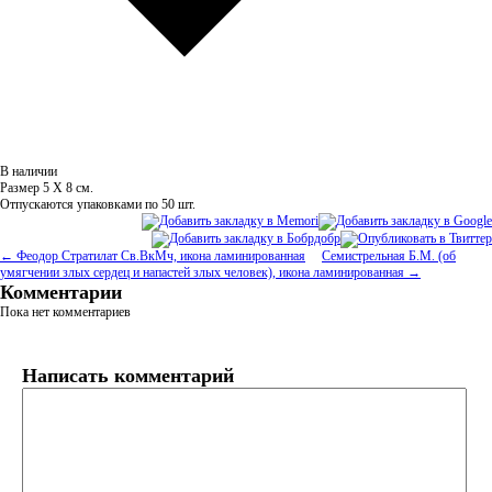
В наличии
Размер 5 Х 8 см.
Отпускаются упаковками по 50 шт.
← Феодор Стратилат Св.ВкМч, икона ламинированная
Семистрельная Б.М. (об
умягчении злых сердец и напастей злых человек), икона ламинированная →
Комментарии
Пока нет комментариев
Написать комментарий