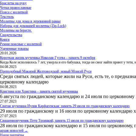
Браслеты на руку
Четки православные
Пояса с молитвой
Текстиль
Молитвы для дома в деревянной рамке
Наборы для домашней молитвы (Zip-Lock)
Молитвы на бересте.
Свидетельства
Книги
Ремни поясные с молитвой
Уцененные товары
20.01.2026
Короткая жизнь мученика Николая Гусева – память 9 октября
Когда Коле исполнилось 7 лет, умерла и его бабушка, тогда он смог найти приют у тети
04.08.2023
Преподобный Макарий Желтоводский, новый Моисей Руси
Среди святых людей, которые жили на Руси, есть те, о предназн
церковному календарю
04.08.2023
Кристина или Христина – память святой мученицы
6 августа по гражданскому календарю и 24 июля по церковному
27.07.2023
Святая мученица Иулия Карфагенская: память 29 июля по гражданскому календарю
29 июля по гражданскому и 16 июля по церковному календарю 
27.07.2023
Священномученик Петр Троицкий, память 15 июля по гражданскому календарю
28 июля по гражданскому календарю и 15 июля по церковному, 
архив новостей →
Наши партнёры