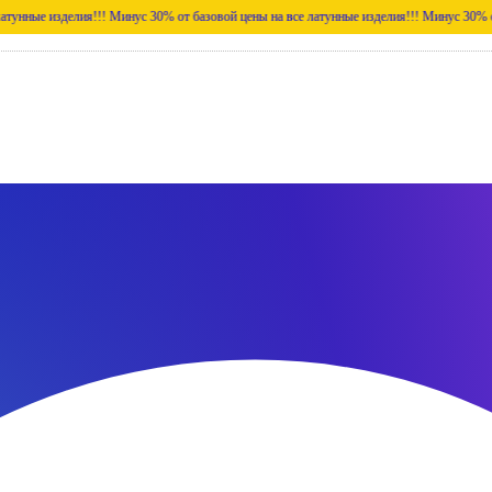
елия!!!
Минус 30% от базовой цены на все латунные изделия!!!
Минус 30% от базовой ц