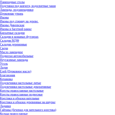
Панихидные столы
Подставки под ковчеги, водосвятные чаши
Лампады, подлампадники
Церковная утварь
Иконы
Иконы под старину на дереве.
Иконы Дивеевские
Иконы в багетной рамке
Бархатные складни
Складни в кожаных футлярах
Складни МДФ
Складни деревянные
Свечи
Масло лампадное
Подвески автомобильные
Неугасимые лампады
Уголь
Ладан
Елей (Церковное масло)
Благовония
Керамика
Подсвечники настольные литые
Подсвечники настольные декоративные
Кресты православные настольные
Кресты православные подвесные
Крестики и образки нательные
Крестики и образки деревянные на шнурке
Ладанки
Гайтаны (бечевки для нательного крестика)
Кольца православные