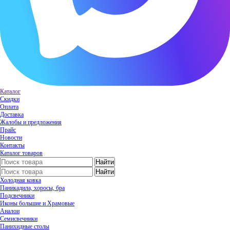
Каталог
Скидки
Оплата
Доставка
Жалобы и предложения
Прайс
Новости
Контакты
Каталог товаров
Холодная ковка
Паникадила, хоросы, бра
Подсвечники
Иконы большие и Храмовые
Аналои
Семисвечники
Панихидные столы