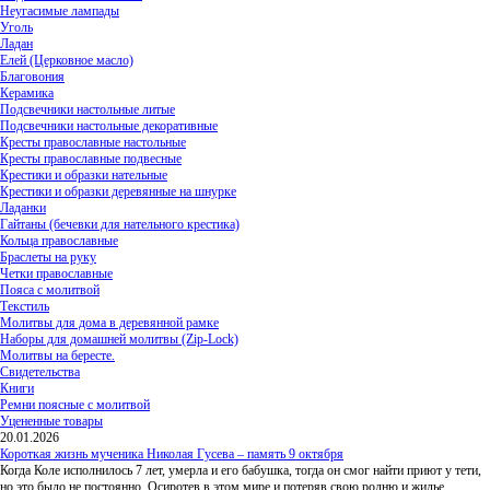
Неугасимые лампады
Уголь
Ладан
Елей (Церковное масло)
Благовония
Керамика
Подсвечники настольные литые
Подсвечники настольные декоративные
Кресты православные настольные
Кресты православные подвесные
Крестики и образки нательные
Крестики и образки деревянные на шнурке
Ладанки
Гайтаны (бечевки для нательного крестика)
Кольца православные
Браслеты на руку
Четки православные
Пояса с молитвой
Текстиль
Молитвы для дома в деревянной рамке
Наборы для домашней молитвы (Zip-Lock)
Молитвы на бересте.
Свидетельства
Книги
Ремни поясные с молитвой
Уцененные товары
20.01.2026
Короткая жизнь мученика Николая Гусева – память 9 октября
Когда Коле исполнилось 7 лет, умерла и его бабушка, тогда он смог найти приют у тети,
но это было не постоянно. Осиротев в этом мире и потеряв свою родню и жилье,