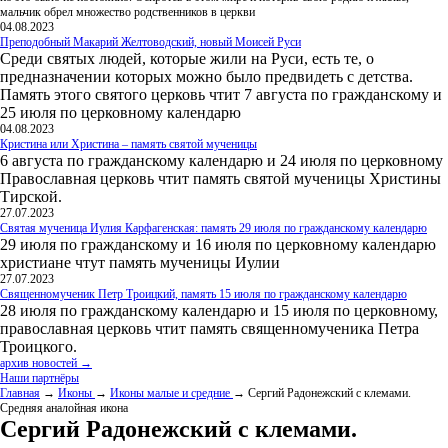
мальчик обрел множество родственников в церкви
04.08.2023
Преподобный Макарий Желтоводский, новый Моисей Руси
Среди святых людей, которые жили на Руси, есть те, о
предназначении которых можно было предвидеть с детства.
Память этого святого церковь чтит 7 августа по гражданскому и
25 июля по церковному календарю
04.08.2023
Кристина или Христина – память святой мученицы
6 августа по гражданскому календарю и 24 июля по церковному
Православная церковь чтит память святой мученицы Христины
Тирской.
27.07.2023
Святая мученица Иулия Карфагенская: память 29 июля по гражданскому календарю
29 июля по гражданскому и 16 июля по церковному календарю
христиане чтут память мученицы Иулии
27.07.2023
Священномученик Петр Троицкий, память 15 июля по гражданскому календарю
28 июля по гражданскому календарю и 15 июля по церковному,
православная церковь чтит память священномученика Петра
Троицкого.
архив новостей →
Наши партнёры
Главная
→
Иконы
→
Иконы малые и средние
→ Сергий Радонежский с клемами.
Средняя аналойная икона
Сергий Радонежский с клемами.