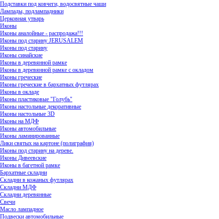
Подставки под ковчеги, водосвятные чаши
Лампады, подлампадники
Церковная утварь
Иконы
Иконы аналойные - распродажа!!!
Иконы под старину JERUSALEM
Иконы под старину
Иконы синайские
Иконы в деревянной рамке
Иконы в деревянной рамке с окладом
Иконы греческие
Иконы греческие в бархатных футлярах
Иконы в окладе
Иконы пластиковые "Голубь"
Иконы настольные декоративные
Иконы настольные 3D
Иконы на МДФ
Иконы автомобильные
Иконы ламинированные
Лики святых на картоне (полиграфия)
Иконы под старину на дереве.
Иконы Дивеевские
Иконы в багетной рамке
Бархатные складни
Складни в кожаных футлярах
Складни МДФ
Складни деревянные
Свечи
Масло лампадное
Подвески автомобильные