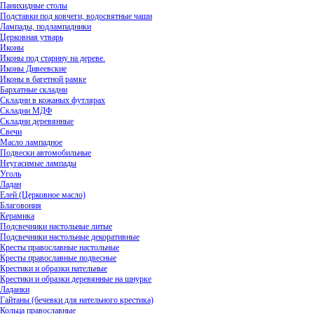
Панихидные столы
Подставки под ковчеги, водосвятные чаши
Лампады, подлампадники
Церковная утварь
Иконы
Иконы под старину на дереве.
Иконы Дивеевские
Иконы в багетной рамке
Бархатные складни
Складни в кожаных футлярах
Складни МДФ
Складни деревянные
Свечи
Масло лампадное
Подвески автомобильные
Неугасимые лампады
Уголь
Ладан
Елей (Церковное масло)
Благовония
Керамика
Подсвечники настольные литые
Подсвечники настольные декоративные
Кресты православные настольные
Кресты православные подвесные
Крестики и образки нательные
Крестики и образки деревянные на шнурке
Ладанки
Гайтаны (бечевки для нательного крестика)
Кольца православные