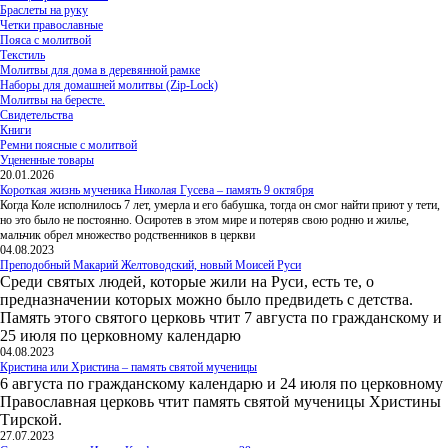
Браслеты на руку
Четки православные
Пояса с молитвой
Текстиль
Молитвы для дома в деревянной рамке
Наборы для домашней молитвы (Zip-Lock)
Молитвы на бересте.
Свидетельства
Книги
Ремни поясные с молитвой
Уцененные товары
20.01.2026
Короткая жизнь мученика Николая Гусева – память 9 октября
Когда Коле исполнилось 7 лет, умерла и его бабушка, тогда он смог найти приют у тети,
но это было не постоянно. Осиротев в этом мире и потеряв свою родню и жилье,
мальчик обрел множество родственников в церкви
04.08.2023
Преподобный Макарий Желтоводский, новый Моисей Руси
Среди святых людей, которые жили на Руси, есть те, о
предназначении которых можно было предвидеть с детства.
Память этого святого церковь чтит 7 августа по гражданскому и
25 июля по церковному календарю
04.08.2023
Кристина или Христина – память святой мученицы
6 августа по гражданскому календарю и 24 июля по церковному
Православная церковь чтит память святой мученицы Христины
Тирской.
27.07.2023