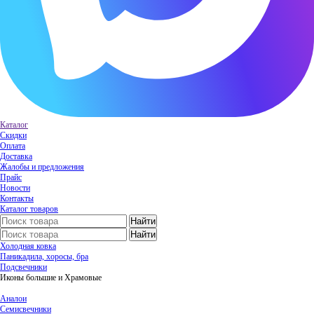
Каталог
Скидки
Оплата
Доставка
Жалобы и предложения
Прайс
Новости
Контакты
Каталог товаров
Холодная ковка
Паникадила, хоросы, бра
Подсвечники
Иконы большие и Храмовые
Аналои
Семисвечники