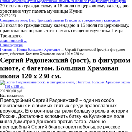
Святая мученица Иулия Карфагенская: память 29 июля по гражданскому календарю
29 июля по гражданскому и 16 июля по церковному календарю
христиане чтут память мученицы Иулии
27.07.2023
Священномученик Петр Троицкий, память 15 июля по гражданскому календарю
28 июля по гражданскому календарю и 15 июля по церковному,
православная церковь чтит память священномученика Петра
Троицкого.
архив новостей →
Наши партнёры
Главная
→
Иконы большие и Храмовые
→ Сергий Радонежский (рост), в фигурном
киоте, с багетом. Большая Храмовая икона 120 х 230 см.
Сергий Радонежский (рост), в фигурном
киоте, с багетом. Большая Храмовая
икона 120 х 230 см.
207 900,00
руб
Нет в наличии
Преподобный Сергий Радонежский – один из особо
почитаемых и любимых святых среди православных
верующих. Его молитвы сыграли большую роль в истории
России. Достаточно вспомнить битву на Куликовом поле
князя Димитрия Донского против татар. Именно
преподобный Сергий благословил небольшое русское