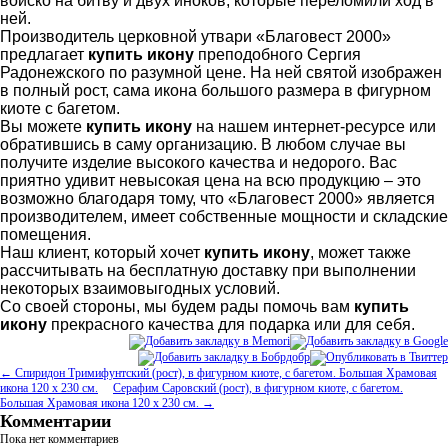
войско на битву и двух иноков, которые переломили ход в
ней.
Производитель церковной утвари «Благовест 2000»
предлагает
купить икону
преподобного Сергия
Радонежского по разумной цене. На ней святой изображен
в полный рост, сама икона большого размера в фигурном
киоте с багетом.
Вы можете
купить икону
на нашем интернет-ресурсе или
обратившись в саму организацию. В любом случае вы
получите изделие высокого качества и недорого. Вас
приятно удивит невысокая цена на всю продукцию – это
возможно благодаря тому, что «Благовест 2000» является
производителем, имеет собственные мощности и складские
помещения.
Наш клиент, который хочет
купить икону
, может также
рассчитывать на бесплатную доставку при выполнении
некоторых взаимовыгодных условий.
Со своей стороны, мы будем рады помочь вам
купить
икону
прекрасного качества для подарка или для себя.
← Спиридон Тримифунтский (рост), в фигурном киоте, с багетом. Большая Храмовая
икона 120 х 230 см.
Серафим Саровский (рост), в фигурном киоте, с багетом.
Большая Храмовая икона 120 х 230 см. →
Комментарии
Пока нет комментариев