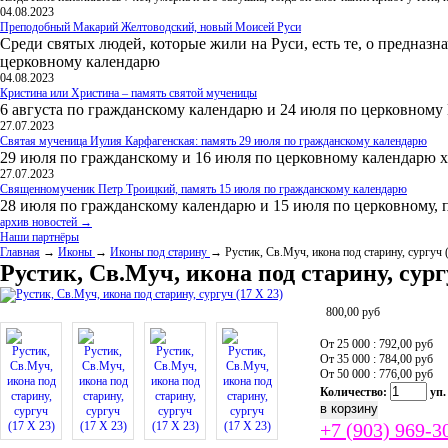
04.08.2023
Преподобный Макарий Желтоводский, новый Моисей Руси
Среди святых людей, которые жили на Руси, есть те, о предназн
церковному календарю
04.08.2023
Кристина или Христина – память святой мученицы
6 августа по гражданскому календарю и 24 июля по церковному
27.07.2023
Святая мученица Иулия Карфагенская: память 29 июля по гражданскому календарю
29 июля по гражданскому и 16 июля по церковному календарю 
27.07.2023
Священномученик Петр Троицкий, память 15 июля по гражданскому календарю
28 июля по гражданскому календарю и 15 июля по церковному, 
архив новостей →
Наши партнёры
Главная
→
Иконы
→
Иконы под старину
→ Рустик, Св.Муч, икона под старину, сургуч 
Рустик, Св.Муч, икона под старину, сургу
800,00
руб
От 25 000 : 792,00
руб
От 35 000 : 784,00
руб
От 50 000 : 776,00
руб
Количество:
уп.
+7 (903) 969-3