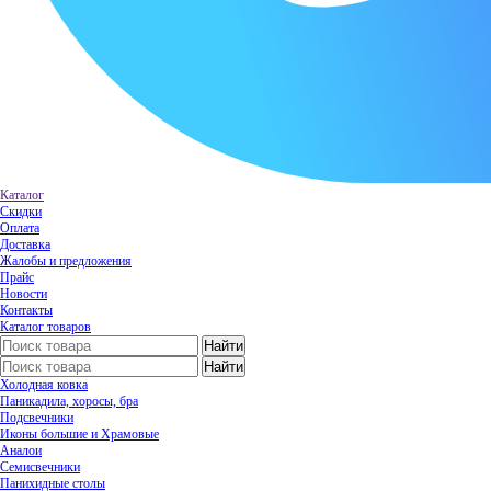
Каталог
Скидки
Оплата
Доставка
Жалобы и предложения
Прайс
Новости
Контакты
Каталог товаров
Холодная ковка
Паникадила, хоросы, бра
Подсвечники
Иконы большие и Храмовые
Аналои
Семисвечники
Панихидные столы