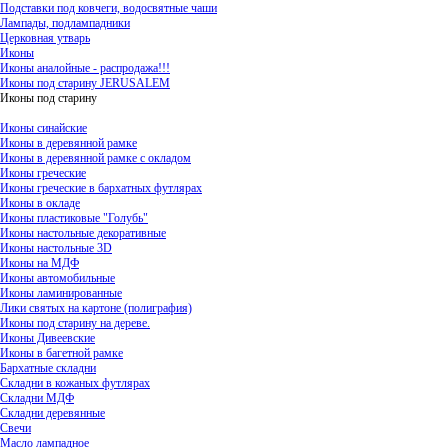
Подставки под ковчеги, водосвятные чаши
Лампады, подлампадники
Церковная утварь
Иконы
Иконы аналойные - распродажа!!!
Иконы под старину JERUSALEM
Иконы под старину
Иконы синайские
Иконы в деревянной рамке
Иконы в деревянной рамке с окладом
Иконы греческие
Иконы греческие в бархатных футлярах
Иконы в окладе
Иконы пластиковые "Голубь"
Иконы настольные декоративные
Иконы настольные 3D
Иконы на МДФ
Иконы автомобильные
Иконы ламинированные
Лики святых на картоне (полиграфия)
Иконы под старину на дереве.
Иконы Дивеевские
Иконы в багетной рамке
Бархатные складни
Складни в кожаных футлярах
Складни МДФ
Складни деревянные
Свечи
Масло лампадное