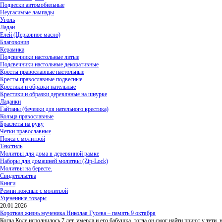
Подвески автомобильные
Неугасимые лампады
Уголь
Ладан
Елей (Церковное масло)
Благовония
Керамика
Подсвечники настольные литые
Подсвечники настольные декоративные
Кресты православные настольные
Кресты православные подвесные
Крестики и образки нательные
Крестики и образки деревянные на шнурке
Ладанки
Гайтаны (бечевки для нательного крестика)
Кольца православные
Браслеты на руку
Четки православные
Пояса с молитвой
Текстиль
Молитвы для дома в деревянной рамке
Наборы для домашней молитвы (Zip-Lock)
Молитвы на бересте.
Свидетельства
Книги
Ремни поясные с молитвой
Уцененные товары
20.01.2026
Короткая жизнь мученика Николая Гусева – память 9 октября
Когда Коле исполнилось 7 лет, умерла и его бабушка, тогда он смог найти приют у тети