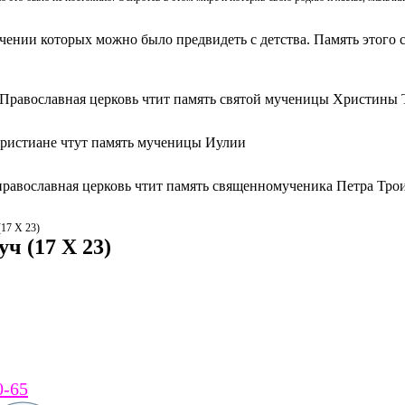
ачении которых можно было предвидеть с детства. Память этого с
 Православная церковь чтит память святой мученицы Христины 
христиане чтут память мученицы Иулии
православная церковь чтит память священномученика Петра Тро
(17 Х 23)
ч (17 Х 23)
0-65