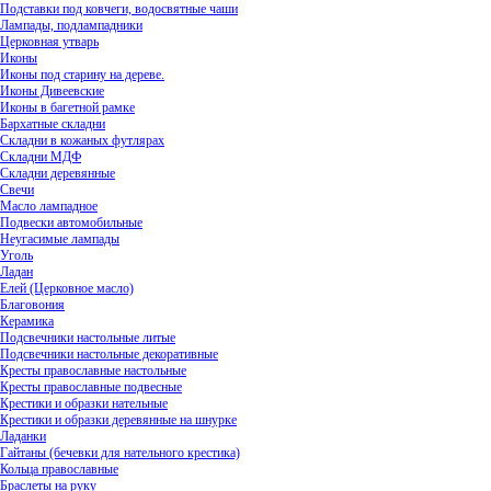
Подставки под ковчеги, водосвятные чаши
Лампады, подлампадники
Церковная утварь
Иконы
Иконы под старину на дереве.
Иконы Дивеевские
Иконы в багетной рамке
Бархатные складни
Складни в кожаных футлярах
Складни МДФ
Складни деревянные
Свечи
Масло лампадное
Подвески автомобильные
Неугасимые лампады
Уголь
Ладан
Елей (Церковное масло)
Благовония
Керамика
Подсвечники настольные литые
Подсвечники настольные декоративные
Кресты православные настольные
Кресты православные подвесные
Крестики и образки нательные
Крестики и образки деревянные на шнурке
Ладанки
Гайтаны (бечевки для нательного крестика)
Кольца православные
Браслеты на руку