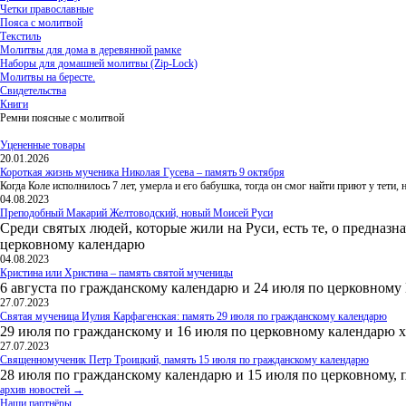
Четки православные
Пояса с молитвой
Текстиль
Молитвы для дома в деревянной рамке
Наборы для домашней молитвы (Zip-Lock)
Молитвы на бересте.
Свидетельства
Книги
Ремни поясные с молитвой
Уцененные товары
20.01.2026
Короткая жизнь мученика Николая Гусева – память 9 октября
Когда Коле исполнилось 7 лет, умерла и его бабушка, тогда он смог найти приют у тети
04.08.2023
Преподобный Макарий Желтоводский, новый Моисей Руси
Среди святых людей, которые жили на Руси, есть те, о предназн
церковному календарю
04.08.2023
Кристина или Христина – память святой мученицы
6 августа по гражданскому календарю и 24 июля по церковному
27.07.2023
Святая мученица Иулия Карфагенская: память 29 июля по гражданскому календарю
29 июля по гражданскому и 16 июля по церковному календарю 
27.07.2023
Священномученик Петр Троицкий, память 15 июля по гражданскому календарю
28 июля по гражданскому календарю и 15 июля по церковному, 
архив новостей →
Наши партнёры