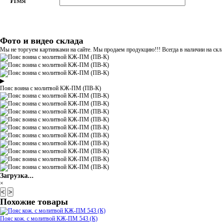
Имя
Фото и видео склада
Мы не торгуем картинками на сайте. Мы продаем продукцию!!! Всегда в наличии на скла
▶
Пояс воина с молитвой КЖ-ПМ (ПВ-К)
Загрузка...
×
<
>
Похожие товары
Пояс кож. с молитвой КЖ-ПМ 543 (К)