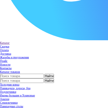
Каталог
Скидки
Оплата
Доставка
Жалобы и предложения
Прайс
Новости
Контакты
Каталог товаров
Холодная ковка
Паникадила, хоросы, бра
Подсвечники
Иконы большие и Храмовые
Аналои
Семисвечники
Панихидные столы