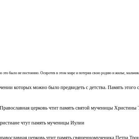
, но это было не постоянно. Осиротев в этом мире и потеряв свою родню и жилье, мальч
ачении которых можно было предвидеть с детства. Память этого с
 Православная церковь чтит память святой мученицы Христины 
христиане чтут память мученицы Иулии
православная церковь чтит память священномученика Петра Тро