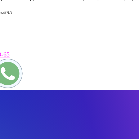
ьный №3
0-65