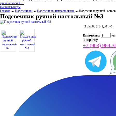
архив новостей →
Наши партнёры
Главная
→
Подсвечники
→
Подсвечники напрестольные
→ Подсвечник ручной настол
Подсвечник ручной настольный №3
3 058,00
2 141,00
руб
Количество:
уп.
+7 (903) 969-3