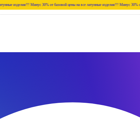
елия!!!
Минус 30% от базовой цены на все латунные изделия!!!
Минус 30% от базовой ц