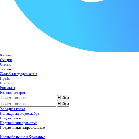
Каталог
Скидки
Оплата
Доставка
Жалобы и предложения
Прайс
Новости
Контакты
Каталог товаров
Холодная ковка
Паникадила, хоросы, бра
Подсвечники
Подсвечники храмовые
Подсвечники напрестольные
Иконы большие и Храмовые