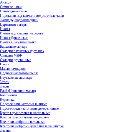
Аналои
Семисвечники
Панихидные столы
Подставки под ковчеги, водосвятные чаши
Лампады, подлампадники
Церковная утварь
Иконы
Иконы под старину на дереве.
Иконы Дивеевские
Иконы в багетной рамке
Бархатные складни
Складни в кожаных футлярах
Складни МДФ
Складни деревянные
Свечи
Масло лампадное
Подвески автомобильные
Неугасимые лампады
Уголь
Ладан
Елей (Церковное масло)
Благовония
Керамика
Подсвечники настольные литые
Подсвечники настольные декоративные
Кресты православные настольные
Кресты православные подвесные
Крестики и образки нательные
Крестики и образки деревянные на шнурке
Ладанки