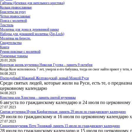
Гайтаны (бечевки для нательного крестика)
Кольца православные
Браслеты на руку
Четки православные
Пояса с молитвой
Текстиль
Молитвы для дома в деревянной рамке
Наборы для домашней молитвы (Zip-Lock)
Молитвы на бересте.
Свидетельства
Книги
Ремни поясные с молитвой
Уцененные товары
20.01.2026
Короткая жизнь мученика Николая Гусева – память 9 октября
Когда Коле исполнилось 7 лет, умерла и его бабушка, тогда он смог найти приют у тети
04.08.2023
Преподобный Макарий Желтоводский, новый Моисей Руси
Среди святых людей, которые жили на Руси, есть те, о предназн
церковному календарю
04.08.2023
Кристина или Христина – память святой мученицы
6 августа по гражданскому календарю и 24 июля по церковному
27.07.2023
Святая мученица Иулия Карфагенская: память 29 июля по гражданскому календарю
29 июля по гражданскому и 16 июля по церковному календарю 
27.07.2023
Священномученик Петр Троицкий, память 15 июля по гражданскому календарю
28 июля по гражданскому календарю и 15 июля по церковному, 