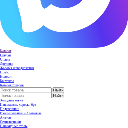
Каталог
Скидки
Оплата
Доставка
Жалобы и предложения
Прайс
Новости
Контакты
Каталог товаров
Холодная ковка
Паникадила, хоросы, бра
Подсвечники
Иконы большие и Храмовые
Аналои
Семисвечники
Панихидные столы