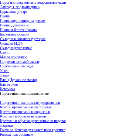
Подставки под ковчеги, водосвятные чаши
Лампады, подлампадники
Церковная утварь
Иконы
Иконы под старину на дереве.
Иконы Дивеевские
Иконы в багетной рамке
Бархатные складни
Складни в кожаных футлярах
Складни МДФ
Складни деревянные
Свечи
Масло лампадное
Подвески автомобильные
Неугасимые лампады
Уголь
Ладан
Елей (Церковное масло)
Благовония
Керамика
Подсвечники настольные литые
Подсвечники настольные декоративные
Кресты православные настольные
Кресты православные подвесные
Крестики и образки нательные
Крестики и образки деревянные на шнурке
Ладанки
Гайтаны (бечевки для нательного крестика)
Кольца православные