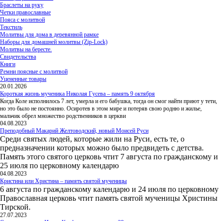
Браслеты на руку
Четки православные
Пояса с молитвой
Текстиль
Молитвы для дома в деревянной рамке
Наборы для домашней молитвы (Zip-Lock)
Молитвы на бересте.
Свидетельства
Книги
Ремни поясные с молитвой
Уцененные товары
20.01.2026
Короткая жизнь мученика Николая Гусева – память 9 октября
Когда Коле исполнилось 7 лет, умерла и его бабушка, тогда он смог найти приют у тети,
но это было не постоянно. Осиротев в этом мире и потеряв свою родню и жилье,
мальчик обрел множество родственников в церкви
04.08.2023
Преподобный Макарий Желтоводский, новый Моисей Руси
Среди святых людей, которые жили на Руси, есть те, о
предназначении которых можно было предвидеть с детства.
Память этого святого церковь чтит 7 августа по гражданскому и
25 июля по церковному календарю
04.08.2023
Кристина или Христина – память святой мученицы
6 августа по гражданскому календарю и 24 июля по церковному
Православная церковь чтит память святой мученицы Христины
Тирской.
27.07.2023