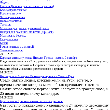
Ладанки
Гайтаны (бечевки для нательного крестика)
Кольца православные
Браслеты на руку
Четки православные
Пояса с молитвой
Текстиль
Молитвы для дома в деревянной рамке
Наборы для домашней молитвы (Zip-Lock)
Молитвы на бересте.
Свидетельства
Книги
Ремни поясные с молитвой
Уцененные товары
20.01.2026
Короткая жизнь мученика Николая Гусева – память 9 октября
Когда Коле исполнилось 7 лет, умерла и его бабушка, тогда он смог найти приют у тети,
но это было не постоянно. Осиротев в этом мире и потеряв свою родню и жилье,
мальчик обрел множество родственников в церкви
04.08.2023
Преподобный Макарий Желтоводский, новый Моисей Руси
Среди святых людей, которые жили на Руси, есть те, о
предназначении которых можно было предвидеть с детства.
Память этого святого церковь чтит 7 августа по гражданскому и
25 июля по церковному календарю
04.08.2023
Кристина или Христина – память святой мученицы
6 августа по гражданскому календарю и 24 июля по церковному
Православная церковь чтит память святой мученицы Христины