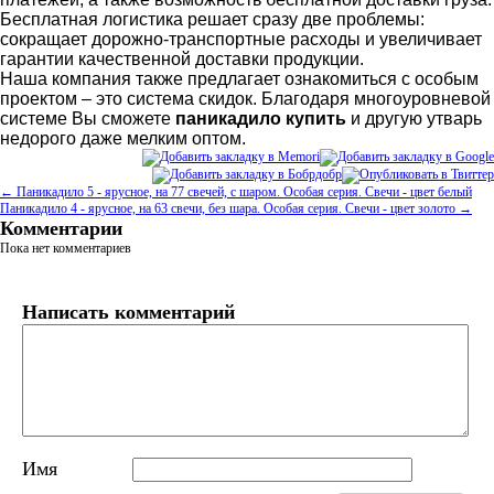
Бесплатная логистика решает сразу две проблемы:
сокращает дорожно-транспортные расходы и увеличивает
гарантии качественной доставки продукции.
Наша компания также предлагает ознакомиться с особым
проектом – это система скидок. Благодаря многоуровневой
системе Вы сможете
паникадило купить
и другую утварь
недорого даже мелким оптом.
← Паникадило 5 - ярусное, на 77 свечей, с шаром. Особая серия. Свечи - цвет белый
Паникадило 4 - ярусное, на 63 свечи, без шара. Особая серия. Свечи - цвет золото →
Комментарии
Пока нет комментариев
Написать комментарий
Имя