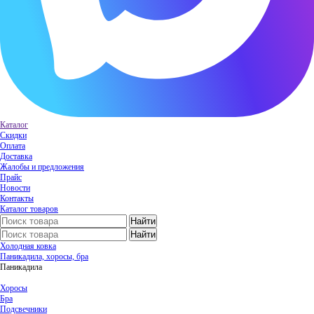
Каталог
Скидки
Оплата
Доставка
Жалобы и предложения
Прайс
Новости
Контакты
Каталог товаров
Холодная ковка
Паникадила, хоросы, бра
Паникадила
Хоросы
Бра
Подсвечники