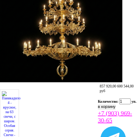
857 920,00
600 544,00
руб
Количество:
уп.
+7 (903) 969-
30-65