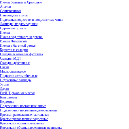
Иконы большие и Храмовые
Аналои
Семисвечники
Панихидные столы
Подставки под ковчеги, водосвятные чаши
Лампады, подлампадники
Церковная утварь
Иконы
Иконы под старину на дереве.
Иконы Дивеевские
Иконы в багетной рамке
Бархатные складни
Складни в кожаных футлярах
Складни МДФ
Складни деревянные
Свечи
Масло лампадное
Подвески автомобильные
Неугасимые лампады
Уголь
Ладан
Елей (Церковное масло)
Благовония
Керамика
Подсвечники настольные литые
Подсвечники настольные декоративные
Кресты православные настольные
Кресты православные подвесные
Крестики и образки нательные
Крестики и образки деревянные на шнурке