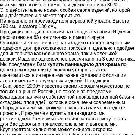
мы смогли снизить стоимость изделия почти на 30 %.
Это действительно новая, особая серия изделий, которой
мы действительно может гордиться.
Паникадило от производителя церковной утвари.
Высота
290 см., диаметр 180 см.,
Продукция всегда в наличии на складе компании. Изделие
рассчитано на 63 светильника и имеет 4 яруса.
Огромное и качественное паникадило станет прекрасным
подарком для православного прихода и идеально подойдет
для интерьера как большого храма, так и маленькой
церкви. Изделие одноярусное рассчитано на 3 светильника.
Мы предлагаем Вам
купить паникадило для храма
по
цене производителя церковной утвари, а также
ознакомиться в интернет-магазине компании с большим
ассортиментом популярных изделий. Продукция
«Благовест 2000» известна своим хорошим качеством не
только на рынке России, но также и за пределами.
Благодаря наличию собственной производственной базы и
складских площадей, которые оснащены современным
оборудованием, мы можем создавать взаимовыгодные
проекты. Прежде чем
купить паникадило
, мы
рекомендуем Вам изучить условия, которые могут стать
для Вас довольно привлекательными и выгодными.
Крупнооптовых клиентов может ожидать отсрочка
платежей, а также возможность бесплатной доставки груза.