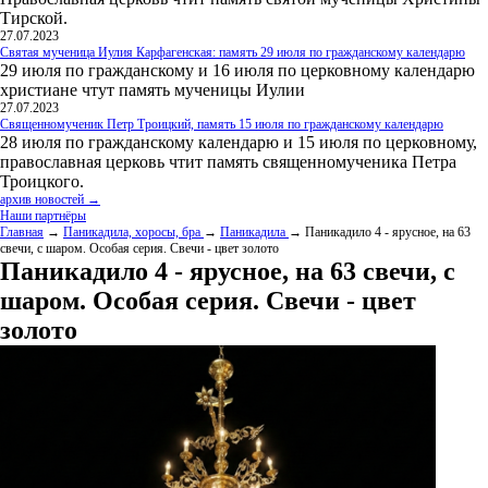
Тирской.
27.07.2023
Святая мученица Иулия Карфагенская: память 29 июля по гражданскому календарю
29 июля по гражданскому и 16 июля по церковному календарю
христиане чтут память мученицы Иулии
27.07.2023
Священномученик Петр Троицкий, память 15 июля по гражданскому календарю
28 июля по гражданскому календарю и 15 июля по церковному,
православная церковь чтит память священномученика Петра
Троицкого.
архив новостей →
Наши партнёры
Главная
→
Паникадила, хоросы, бра
→
Паникадила
→ Паникадило 4 - ярусное, на 63
свечи, с шаром. Особая серия. Свечи - цвет золото
Паникадило 4 - ярусное, на 63 свечи, с
шаром. Особая серия. Свечи - цвет
золото