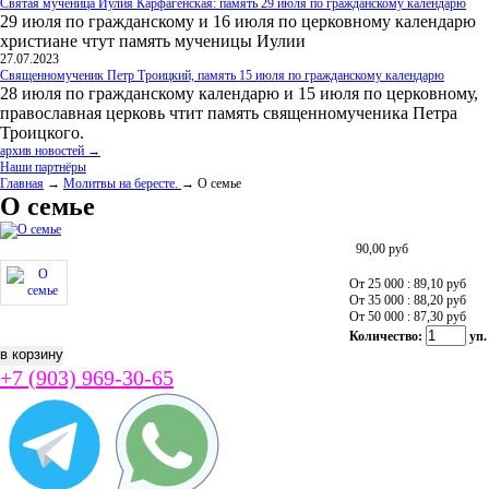
Святая мученица Иулия Карфагенская: память 29 июля по гражданскому календарю
29 июля по гражданскому и 16 июля по церковному календарю
христиане чтут память мученицы Иулии
27.07.2023
Священномученик Петр Троицкий, память 15 июля по гражданскому календарю
28 июля по гражданскому календарю и 15 июля по церковному,
православная церковь чтит память священномученика Петра
Троицкого.
архив новостей →
Наши партнёры
Главная
→
Молитвы на бересте.
→ О семье
О семье
90,00
руб
От 25 000 : 89,10
руб
От 35 000 : 88,20
руб
От 50 000 : 87,30
руб
Количество:
уп.
+7 (903) 969-30-65