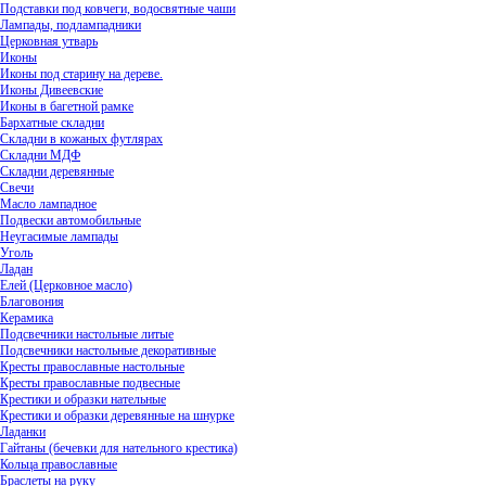
Подставки под ковчеги, водосвятные чаши
Лампады, подлампадники
Церковная утварь
Иконы
Иконы под старину на дереве.
Иконы Дивеевские
Иконы в багетной рамке
Бархатные складни
Складни в кожаных футлярах
Складни МДФ
Складни деревянные
Свечи
Масло лампадное
Подвески автомобильные
Неугасимые лампады
Уголь
Ладан
Елей (Церковное масло)
Благовония
Керамика
Подсвечники настольные литые
Подсвечники настольные декоративные
Кресты православные настольные
Кресты православные подвесные
Крестики и образки нательные
Крестики и образки деревянные на шнурке
Ладанки
Гайтаны (бечевки для нательного крестика)
Кольца православные
Браслеты на руку