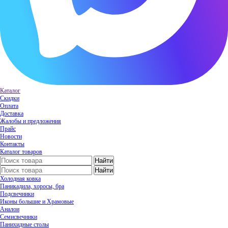
Каталог
Скидки
Оплата
Доставка
Жалобы и предложения
Прайс
Новости
Контакты
Каталог товаров
Холодная ковка
Паникадила, хоросы, бра
Подсвечники
Иконы большие и Храмовые
Аналои
Семисвечники
Панихидные столы