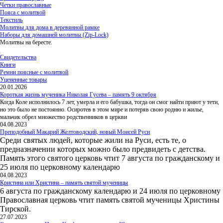
Четки православные
Пояса с молитвой
Текстиль
Молитвы для дома в деревянной рамке
Наборы для домашней молитвы (Zip-Lock)
Молитвы на бересте.
Свидетельства
Книги
Ремни поясные с молитвой
Уцененные товары
20.01.2026
Короткая жизнь мученика Николая Гусева – память 9 октября
Когда Коле исполнилось 7 лет, умерла и его бабушка, тогда он смог найти приют у тети,
но это было не постоянно. Осиротев в этом мире и потеряв свою родню и жилье,
мальчик обрел множество родственников в церкви
04.08.2023
Преподобный Макарий Желтоводский, новый Моисей Руси
Среди святых людей, которые жили на Руси, есть те, о
предназначении которых можно было предвидеть с детства.
Память этого святого церковь чтит 7 августа по гражданскому и
25 июля по церковному календарю
04.08.2023
Кристина или Христина – память святой мученицы
6 августа по гражданскому календарю и 24 июля по церковному
Православная церковь чтит память святой мученицы Христины
Тирской.
27.07.2023