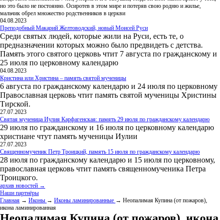
но это было не постоянно. Осиротев в этом мире и потеряв свою родню и жилье,
мальчик обрел множество родственников в церкви
04.08.2023
Преподобный Макарий Желтоводский, новый Моисей Руси
Среди святых людей, которые жили на Руси, есть те, о
предназначении которых можно было предвидеть с детства.
Память этого святого церковь чтит 7 августа по гражданскому и
25 июля по церковному календарю
04.08.2023
Кристина или Христина – память святой мученицы
6 августа по гражданскому календарю и 24 июля по церковному
Православная церковь чтит память святой мученицы Христины
Тирской.
27.07.2023
Святая мученица Иулия Карфагенская: память 29 июля по гражданскому календарю
29 июля по гражданскому и 16 июля по церковному календарю
христиане чтут память мученицы Иулии
27.07.2023
Священномученик Петр Троицкий, память 15 июля по гражданскому календарю
28 июля по гражданскому календарю и 15 июля по церковному,
православная церковь чтит память священномученика Петра
Троицкого.
архив новостей →
Наши партнёры
Главная
→
Иконы
→
Иконы ламинированные
→ Неопалимая Купина (от пожаров),
икона ламинированная
Неопалимая Купина (от пожаров), икона