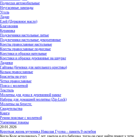
Подвески автомобильные
Неугасимые лампады
Уголь
Ладан
Елей (Церковное масло)
Благовония
Керамика
Подсвечники настольные литые
Подсвечники настольные декоративные
Кресты православные настольные
Кресты православные подвесные
Крестики и образки нательные
Крестики и образки деревянные на шнурке
Ладанки
Гайтаны (бечевки для нательного крестика)
Кольца православные
Браслеты на руку
Четки православные
Пояса с молитвой
Текстиль
Молитвы для дома в деревянной рамке
Наборы для домашней молитвы (Zip-Lock)
Молитвы на бересте.
Свидетельства
Книги
Ремни поясные с молитвой
Уцененные товары
20.01.2026
Короткая жизнь мученика Николая Гусева – память 9 октября
Когда Коле исполнилось 7 лет, умерла и его бабушка, тогда он смог найти приют у тети,