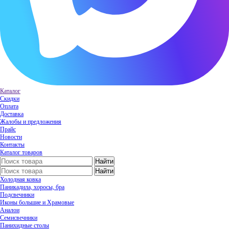
Каталог
Скидки
Оплата
Доставка
Жалобы и предложения
Прайс
Новости
Контакты
Каталог товаров
Холодная ковка
Паникадила, хоросы, бра
Подсвечники
Иконы большие и Храмовые
Аналои
Семисвечники
Панихидные столы