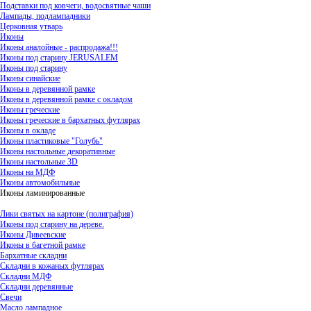
Подставки под ковчеги, водосвятные чаши
Лампады, подлампадники
Церковная утварь
Иконы
Иконы аналойные - распродажа!!!
Иконы под старину JERUSALEM
Иконы под старину
Иконы синайские
Иконы в деревянной рамке
Иконы в деревянной рамке с окладом
Иконы греческие
Иконы греческие в бархатных футлярах
Иконы в окладе
Иконы пластиковые "Голубь"
Иконы настольные декоративные
Иконы настольные 3D
Иконы на МДФ
Иконы автомобильные
Иконы ламинированные
Лики святых на картоне (полиграфия)
Иконы под старину на дереве.
Иконы Дивеевские
Иконы в багетной рамке
Бархатные складни
Складни в кожаных футлярах
Складни МДФ
Складни деревянные
Свечи
Масло лампадное