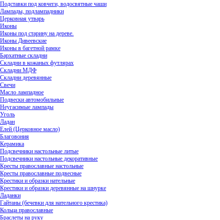
Подставки под ковчеги, водосвятные чаши
Лампады, подлампадники
Церковная утварь
Иконы
Иконы под старину на дереве.
Иконы Дивеевские
Иконы в багетной рамке
Бархатные складни
Складни в кожаных футлярах
Складни МДФ
Складни деревянные
Свечи
Масло лампадное
Подвески автомобильные
Неугасимые лампады
Уголь
Ладан
Елей (Церковное масло)
Благовония
Керамика
Подсвечники настольные литые
Подсвечники настольные декоративные
Кресты православные настольные
Кресты православные подвесные
Крестики и образки нательные
Крестики и образки деревянные на шнурке
Ладанки
Гайтаны (бечевки для нательного крестика)
Кольца православные
Браслеты на руку