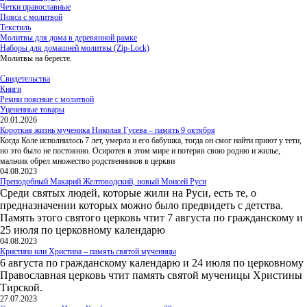
Четки православные
Пояса с молитвой
Текстиль
Молитвы для дома в деревянной рамке
Наборы для домашней молитвы (Zip-Lock)
Молитвы на бересте.
Свидетельства
Книги
Ремни поясные с молитвой
Уцененные товары
20.01.2026
Короткая жизнь мученика Николая Гусева – память 9 октября
Когда Коле исполнилось 7 лет, умерла и его бабушка, тогда он смог найти приют у тети,
но это было не постоянно. Осиротев в этом мире и потеряв свою родню и жилье,
мальчик обрел множество родственников в церкви
04.08.2023
Преподобный Макарий Желтоводский, новый Моисей Руси
Среди святых людей, которые жили на Руси, есть те, о
предназначении которых можно было предвидеть с детства.
Память этого святого церковь чтит 7 августа по гражданскому и
25 июля по церковному календарю
04.08.2023
Кристина или Христина – память святой мученицы
6 августа по гражданскому календарю и 24 июля по церковному
Православная церковь чтит память святой мученицы Христины
Тирской.
27.07.2023