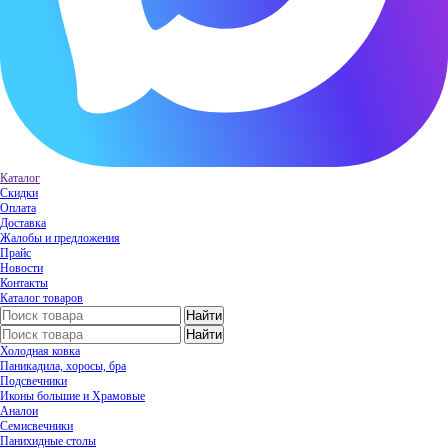
Каталог
Скидки
Оплата
Доставка
Жалобы и предложения
Прайс
Новости
Контакты
Каталог товаров
Холодная ковка
Паникадила, хоросы, бра
Подсвечники
Иконы большие и Храмовые
Аналои
Семисвечники
Панихидные столы