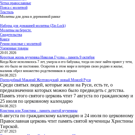
Четки православные
Пояса с молитвой
Текстиль
Молитвы для дома в деревянной рамке
Наборы для домашней молитвы (Zip-Lock)
Молитвы на бересте.
Свидетельства
Книги
Ремни поясные с молитвой
Уцененные товары
20.01.2026
Короткая жизнь мученика Николая Гусева – память 9 октября
Когда Коле исполнилось 7 лет, умерла и его бабушка, тогда он смог найти приют у тети,
но это было не постоянно. Осиротев в этом мире и потеряв свою родню и жилье,
мальчик обрел множество родственников в церкви
04.08.2023
Преподобный Макарий Желтоводский, новый Моисей Руси
Среди святых людей, которые жили на Руси, есть те, о
предназначении которых можно было предвидеть с детства.
Память этого святого церковь чтит 7 августа по гражданскому и
25 июля по церковному календарю
04.08.2023
Кристина или Христина – память святой мученицы
6 августа по гражданскому календарю и 24 июля по церковному
Православная церковь чтит память святой мученицы Христины
Тирской.
27.07.2023