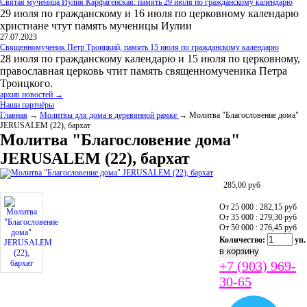
Святая мученица Иулия Карфагенская: память 29 июля по гражданскому календарю
29 июля по гражданскому и 16 июля по церковному календарю
христиане чтут память мученицы Иулии
27.07.2023
Священномученик Петр Троицкий, память 15 июля по гражданскому календарю
28 июля по гражданскому календарю и 15 июля по церковному,
православная церковь чтит память священномученика Петра
Троицкого.
архив новостей →
Наши партнёры
Главная
→
Молитвы для дома в деревянной рамке
→ Молитва "Благословение дома"
JERUSALEM (22), бархат
Молитва "Благословение дома"
JERUSALEM (22), бархат
285,00
руб
От 25 000 : 282,15
руб
От 35 000 : 279,30
руб
От 50 000 : 276,45
руб
Количество:
уп.
+7 (903) 969-
30-65