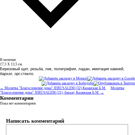
В наличии
17,5 Х 13,5 см.
Березовый щит, резьба, лик, полиграфия, ладан, имитация камней,
бархат, орг.стекло.
← Молитва "Благословение дома" JERUSALEM (32) Казанская Б.М.
Молитва
"Благословение дома" JERUSALEM (21), бархат, Казанская Б.М. →
Комментарии
Пока нет комментариев
Написать комментарий