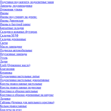
Подставки под ковчеги, водосвятные чаши
Лампады, подлампадники
Церковная утварь
Иконы
Иконы под старину на дереве.
Иконы Дивеевские
Иконы в багетной рамке
Бархатные складни
Складни в кожаных футлярах
Складни МДФ
Складни деревянные
Свечи
Масло лампадное
Подвески автомобильные
Неугасимые лампады
Уголь
Ладан
Елей (Церковное масло)
Благовония
Керамика
Подсвечники настольные литые
Подсвечники настольные декоративные
Кресты православные настольные
Кресты православные подвесные
Крестики и образки нательные
Крестики и образки деревянные на шнурке
Ладанки
Гайтаны (бечевки для нательного крестика)
Кольца православные
Браслеты на руку