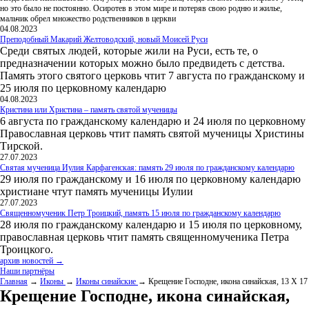
но это было не постоянно. Осиротев в этом мире и потеряв свою родню и жилье,
мальчик обрел множество родственников в церкви
04.08.2023
Преподобный Макарий Желтоводский, новый Моисей Руси
Среди святых людей, которые жили на Руси, есть те, о
предназначении которых можно было предвидеть с детства.
Память этого святого церковь чтит 7 августа по гражданскому и
25 июля по церковному календарю
04.08.2023
Кристина или Христина – память святой мученицы
6 августа по гражданскому календарю и 24 июля по церковному
Православная церковь чтит память святой мученицы Христины
Тирской.
27.07.2023
Святая мученица Иулия Карфагенская: память 29 июля по гражданскому календарю
29 июля по гражданскому и 16 июля по церковному календарю
христиане чтут память мученицы Иулии
27.07.2023
Священномученик Петр Троицкий, память 15 июля по гражданскому календарю
28 июля по гражданскому календарю и 15 июля по церковному,
православная церковь чтит память священномученика Петра
Троицкого.
архив новостей →
Наши партнёры
Главная
→
Иконы
→
Иконы синайские
→ Крещение Господне, икона синайская, 13 Х 17
Крещение Господне, икона синайская,