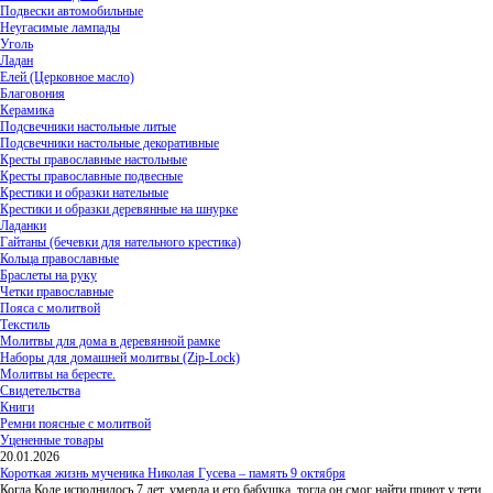
Подвески автомобильные
Неугасимые лампады
Уголь
Ладан
Елей (Церковное масло)
Благовония
Керамика
Подсвечники настольные литые
Подсвечники настольные декоративные
Кресты православные настольные
Кресты православные подвесные
Крестики и образки нательные
Крестики и образки деревянные на шнурке
Ладанки
Гайтаны (бечевки для нательного крестика)
Кольца православные
Браслеты на руку
Четки православные
Пояса с молитвой
Текстиль
Молитвы для дома в деревянной рамке
Наборы для домашней молитвы (Zip-Lock)
Молитвы на бересте.
Свидетельства
Книги
Ремни поясные с молитвой
Уцененные товары
20.01.2026
Короткая жизнь мученика Николая Гусева – память 9 октября
Когда Коле исполнилось 7 лет, умерла и его бабушка, тогда он смог найти приют у тети,