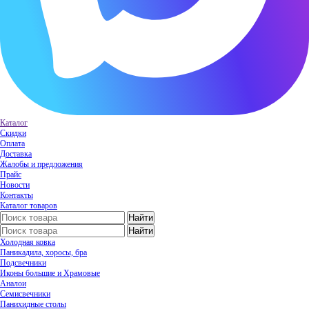
Каталог
Скидки
Оплата
Доставка
Жалобы и предложения
Прайс
Новости
Контакты
Каталог товаров
Холодная ковка
Паникадила, хоросы, бра
Подсвечники
Иконы большие и Храмовые
Аналои
Семисвечники
Панихидные столы