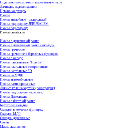
Подставки под ковчеги, водосвятные чаши
Лампады, подлампадники
Церковная утварь
Иконы
Иконы аналойные - распродажа!!!
Иконы под старину JERUSALEM
Иконы под старину
Иконы синайские
Иконы в деревянной рамке
Иконы в деревянной рамке с окладом
Иконы греческие
Иконы греческие в бархатных футлярах
Иконы в окладе
Иконы пластиковые "Голубь"
Иконы настольные декоративные
Иконы настольные 3D
Иконы на МДФ
Иконы автомобильные
Иконы ламинированные
Лики святых на картоне (полиграфия)
Иконы под старину на дереве.
Иконы Дивеевские
Иконы в багетной рамке
Бархатные складни
Складни в кожаных футлярах
Складни МДФ
Складни деревянные
Свечи
Масло лампадное