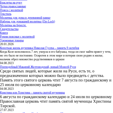
Браслеты на руку
Четки православные
Пояса с молитвой
Текстиль
Молитвы для дома в деревянной рамке
Наборы для домашней молитвы (Zip-Lock)
Молитвы на бересте.
Свидетельства
Книги
Ремни поясные с молитвой
Уцененные товары
20.01.2026
Короткая жизнь мученика Николая Гусева – память 9 октября
Когда Коле исполнилось 7 лет, умерла и его бабушка, тогда он смог найти приют у тети,
но это было не постоянно. Осиротев в этом мире и потеряв свою родню и жилье,
мальчик обрел множество родственников в церкви
04.08.2023
Преподобный Макарий Желтоводский, новый Моисей Руси
Среди святых людей, которые жили на Руси, есть те, о
предназначении которых можно было предвидеть с детства.
Память этого святого церковь чтит 7 августа по гражданскому и
25 июля по церковному календарю
04.08.2023
Кристина или Христина – память святой мученицы
6 августа по гражданскому календарю и 24 июля по церковному
Православная церковь чтит память святой мученицы Христины
Тирской.
27.07.2023