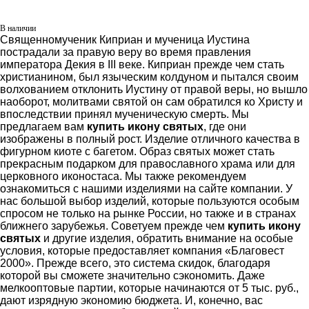
В наличии
Священномученик Киприан и мученица Иустина
пострадали за правую веру во время правления
императора Декия в III веке. Киприан прежде чем стать
христианином, был языческим колдуном и пытался своим
волхованием отклонить Иустину от правой веры, но вышло
наоборот, молитвами святой он сам обратился ко Христу и
впоследствии принял мученическую смерть. Мы
предлагаем вам
купить икону святых
, где они
изображены в полный рост. Изделие отличного качества в
фигурном киоте с багетом. Образ святых может стать
прекрасным подарком для православного храма или для
церковного иконостаса. Мы также рекомендуем
ознакомиться с нашими изделиями на сайте компании. У
нас большой выбор изделий, которые пользуются особым
спросом не только на рынке России, но также и в странах
ближнего зарубежья. Советуем прежде чем
купить икону
святых
и другие изделия, обратить внимание на особые
условия, которые предоставляет компания «Благовест
2000». Прежде всего, это система скидок, благодаря
которой вы сможете значительно сэкономить. Даже
мелкооптовые партии, которые начинаются от 5 тыс. руб.,
дают изрядную экономию бюджета. И, конечно, вас