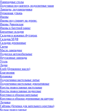
Панихидные столы
Подставки под ковчеги, водосвятные чаши
Лампады, подлампадники
Церковная утварь
Иконы
Иконы под старину на дереве.
Иконы Дивеевские
Иконы в багетной рамке
Бархатные складни
Складни в кожаных футлярах
Складни МДФ
Складни деревянные
Свечи
Масло лампадное
Подвески автомобильные
Неугасимые лампады
Уголь
Ладан
Елей (Церковное масло)
Благовония
Керамика
Подсвечники настольные литые
Подсвечники настольные декоративные
Кресты православные настольные
Кресты православные подвесные
Крестики и образки нательные
Крестики и образки деревянные на шнурке
Ладанки
Гайтаны (бечевки для нательного крестика)
Кольца православные