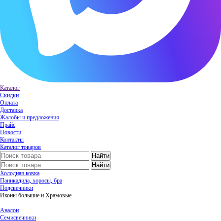
Каталог
Скидки
Оплата
Доставка
Жалобы и предложения
Прайс
Новости
Контакты
Каталог товаров
Холодная ковка
Паникадила, хоросы, бра
Подсвечники
Иконы большие и Храмовые
Аналои
Семисвечники