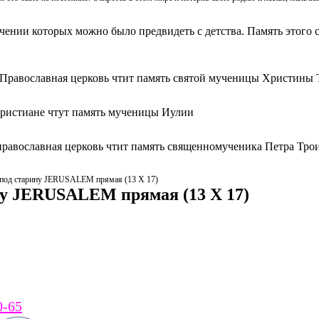
ачении которых можно было предвидеть с детства. Память этого с
 Православная церковь чтит память святой мученицы Христины 
христиане чтут память мученицы Иулии
православная церковь чтит память священномученика Петра Тро
а под старину JERUSALEM прямая (13 Х 17)
ину JERUSALEM прямая (13 Х 17)
0-65