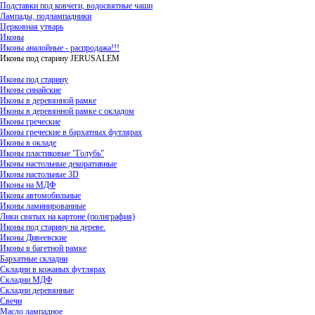
Подставки под ковчеги, водосвятные чаши
Лампады, подлампадники
Церковная утварь
Иконы
Иконы аналойные - распродажа!!!
Иконы под старину JERUSALEM
Иконы под старину
Иконы синайские
Иконы в деревянной рамке
Иконы в деревянной рамке с окладом
Иконы греческие
Иконы греческие в бархатных футлярах
Иконы в окладе
Иконы пластиковые "Голубь"
Иконы настольные декоративные
Иконы настольные 3D
Иконы на МДФ
Иконы автомобильные
Иконы ламинированные
Лики святых на картоне (полиграфия)
Иконы под старину на дереве.
Иконы Дивеевские
Иконы в багетной рамке
Бархатные складни
Складни в кожаных футлярах
Складни МДФ
Складни деревянные
Свечи
Масло лампадное