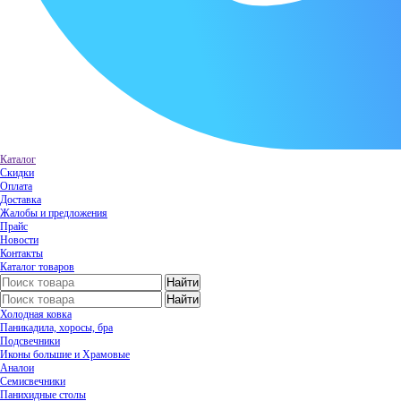
Каталог
Скидки
Оплата
Доставка
Жалобы и предложения
Прайс
Новости
Контакты
Каталог товаров
Холодная ковка
Паникадила, хоросы, бра
Подсвечники
Иконы большие и Храмовые
Аналои
Семисвечники
Панихидные столы