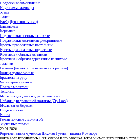
Подвески автомобильные
Неугасимые лампады
Уголь
Ладан
Елей (Церковное масло)
Благовония
Керамика
Подсвечники настольные литые
Подсвечники настольные декоративные
Кресты православные настольные
Кресты православные подвесные
Крестики и образки нательные
Крестики и образки деревянные на шнурке
Ладанки
Гайтаны (бечевки для нательного крестика)
Кольца православные
Браслеты на руку
Четки православные
Пояса с молитвой
Текстиль
Молитвы для дома в деревянной рамке
Наборы для домашней молитвы (Zip-Lock)
Молитвы на бересте.
Свидетельства
Книги
Ремни поясные с молитвой
Уцененные товары
20.01.2026
Короткая жизнь мученика Николая Гусева – память 9 октября
Когда Коле исполнилось 7 лет, умерла и его бабушка, тогда он смог найти приют у тети