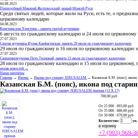
04.08.2023
Преподобный Макарий Желтоводский, новый Моисей Руси
Среди святых людей, которые жили на Руси, есть те, о предназн
церковному календарю
04.08.2023
Кристина или Христина – память святой мученицы
6 августа по гражданскому календарю и 24 июля по церковному
27.07.2023
Святая мученица Иулия Карфагенская: память 29 июля по гражданскому календарю
29 июля по гражданскому и 16 июля по церковному календарю 
27.07.2023
Священномученик Петр Троицкий, память 15 июля по гражданскому календарю
28 июля по гражданскому календарю и 15 июля по церковному, 
архив новостей →
Наши партнёры
Главная
→
Иконы
→
Иконы под старину JERUSALEM
→ Казанская Б.М. (пояс), икон
Казанская Б.М. (пояс), икона под стар
700,00
руб
От 25 000 : 693,00
руб
От 35 000 : 686,00
руб
От 50 000 : 679,00
руб
Количество:
уп.
+7 (903) 969-3