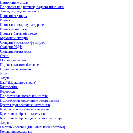
Панихидные столы
Подставки под ковчеги, водосвятные чаши
Лампады, подлампадники
Церковная утварь
Иконы
Иконы под старину на дереве.
Иконы Дивеевские
Иконы в багетной рамке
Бархатные складни
Складни в кожаных футлярах
Складни МДФ
Складни деревянные
Свечи
Масло лампадное
Подвески автомобильные
Неугасимые лампады
Уголь
Ладан
Елей (Церковное масло)
Благовония
Керамика
Подсвечники настольные литые
Подсвечники настольные декоративные
Кресты православные настольные
Кресты православные подвесные
Крестики и образки нательные
Крестики и образки деревянные на шнурке
Ладанки
Гайтаны (бечевки для нательного крестика)
Кольца православные