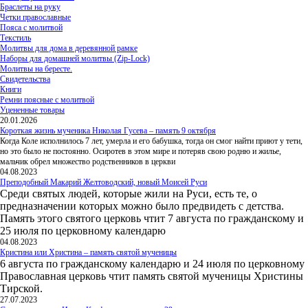
Браслеты на руку
Четки православные
Пояса с молитвой
Текстиль
Молитвы для дома в деревянной рамке
Наборы для домашней молитвы (Zip-Lock)
Молитвы на бересте.
Свидетельства
Книги
Ремни поясные с молитвой
Уцененные товары
20.01.2026
Короткая жизнь мученика Николая Гусева – память 9 октября
Когда Коле исполнилось 7 лет, умерла и его бабушка, тогда он смог найти приют у тети,
но это было не постоянно. Осиротев в этом мире и потеряв свою родню и жилье,
мальчик обрел множество родственников в церкви
04.08.2023
Преподобный Макарий Желтоводский, новый Моисей Руси
Среди святых людей, которые жили на Руси, есть те, о
предназначении которых можно было предвидеть с детства.
Память этого святого церковь чтит 7 августа по гражданскому и
25 июля по церковному календарю
04.08.2023
Кристина или Христина – память святой мученицы
6 августа по гражданскому календарю и 24 июля по церковному
Православная церковь чтит память святой мученицы Христины
Тирской.
27.07.2023