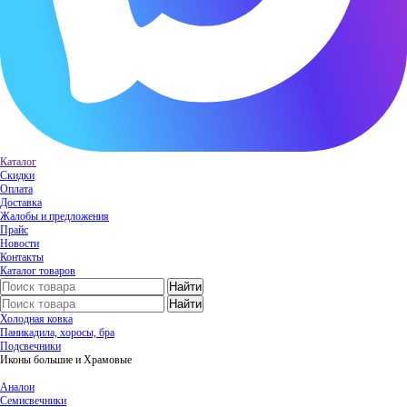
Каталог
Скидки
Оплата
Доставка
Жалобы и предложения
Прайс
Новости
Контакты
Каталог товаров
Холодная ковка
Паникадила, хоросы, бра
Подсвечники
Иконы большие и Храмовые
Аналои
Семисвечники