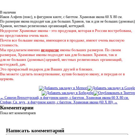
В наличии
Иаков Алфеев (пояс), в фигурном киоте, с багетом. Храмовая икона 60 Х 80 см.
По размерам икона подходит как для больших Храмов, так и для не больших (домовых)
Храмов, местных религиозных организаций, коттеджей.
Недорогие Храмовые иконы - это продукция, которая в России востребована,
но представлена очень мало.
Почти все большие иконы, имеющиеся в продаже, имеют очень высокую
стоимость.
Мы предлагаем именно
недорогие
иконы больших размеров. По своим
размерам, Храмовые иконы подходят как для больших Храмов, так и
для не больших (домовых) церквей, местных религиозных организаций,
коттеджей, дач.
Это прекрасный подарок для Ваших друзей и близких.
Вы можете сделать пожертвование, купив большую икону, и передав ее в
церковь.
← Симеон Верхотурский, в фигурном киоте, с багетом. Храмовая икона 60 Х 80 см.
Стефан, Св. муч., в фигурном киоте, с багетом. Храмовая икона (60 Х 80) →
Комментарии
Пока нет комментариев
Написать комментарий