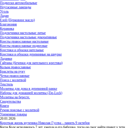
Подвески автомобильные
Неугасимые лампады
Уголь
Ладан
Елей (Церковное масло)
Благовония
Керамика
Подсвечники настольные литые
Подсвечники настольные декоративные
Кресты православные настольные
Кресты православные подвесные
Крестики и образки нательные
Крестики и образки деревянные на шнурке
Ладанки
Гайтаны (бечевки для нательного крестика)
Кольца православные
Браслеты на руку
Четки православные
Пояса с молитвой
Текстиль
Молитвы для дома в деревянной рамке
Наборы для домашней молитвы (Zip-Lock)
Молитвы на бересте.
Свидетельства
Книги
Ремни поясные с молитвой
Уцененные товары
20.01.2026
Короткая жизнь мученика Николая Гусева – память 9 октября
Когда Коле исполнилось 7 лет, умерла и его бабушка, тогда он смог найти приют у тети,