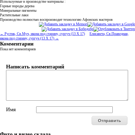
Используемые в производстве материалы :
Горные породы дерева
Минеральные пигменты
Растительные лаки
Производство полностью воспроизводит технологию Афонских мастеров
← Рустик, Св.Муч, икона под старину, сургуч (13 Х 17)
Елисавета, Св.Праведная,
икона под старину, сургуч (13 Х 17) →
Комментарии
Пока нет комментариев
Написать комментарий
Имя
Фото и видео склада