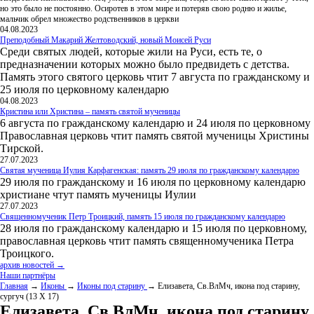
но это было не постоянно. Осиротев в этом мире и потеряв свою родню и жилье,
мальчик обрел множество родственников в церкви
04.08.2023
Преподобный Макарий Желтоводский, новый Моисей Руси
Среди святых людей, которые жили на Руси, есть те, о
предназначении которых можно было предвидеть с детства.
Память этого святого церковь чтит 7 августа по гражданскому и
25 июля по церковному календарю
04.08.2023
Кристина или Христина – память святой мученицы
6 августа по гражданскому календарю и 24 июля по церковному
Православная церковь чтит память святой мученицы Христины
Тирской.
27.07.2023
Святая мученица Иулия Карфагенская: память 29 июля по гражданскому календарю
29 июля по гражданскому и 16 июля по церковному календарю
христиане чтут память мученицы Иулии
27.07.2023
Священномученик Петр Троицкий, память 15 июля по гражданскому календарю
28 июля по гражданскому календарю и 15 июля по церковному,
православная церковь чтит память священномученика Петра
Троицкого.
архив новостей →
Наши партнёры
Главная
→
Иконы
→
Иконы под старину
→ Елизавета, Св.ВлМч, икона под старину,
сургуч (13 Х 17)
Елизавета, Св.ВлМч, икона под старину,