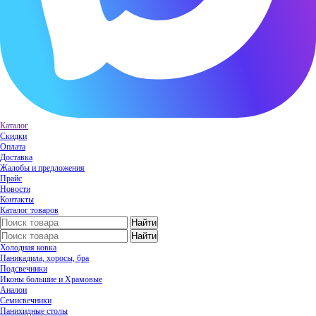
Каталог
Скидки
Оплата
Доставка
Жалобы и предложения
Прайс
Новости
Контакты
Каталог товаров
Холодная ковка
Паникадила, хоросы, бра
Подсвечники
Иконы большие и Храмовые
Аналои
Семисвечники
Панихидные столы