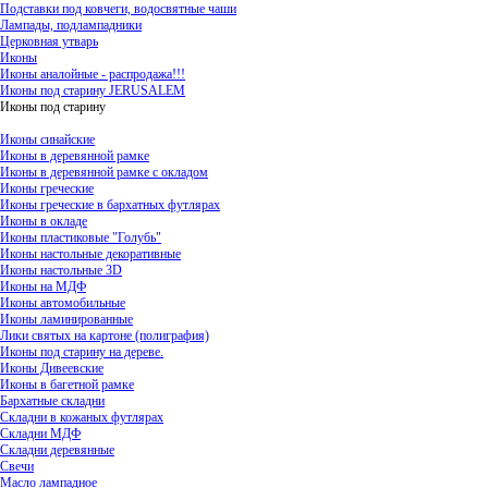
Подставки под ковчеги, водосвятные чаши
Лампады, подлампадники
Церковная утварь
Иконы
Иконы аналойные - распродажа!!!
Иконы под старину JERUSALEM
Иконы под старину
Иконы синайские
Иконы в деревянной рамке
Иконы в деревянной рамке с окладом
Иконы греческие
Иконы греческие в бархатных футлярах
Иконы в окладе
Иконы пластиковые "Голубь"
Иконы настольные декоративные
Иконы настольные 3D
Иконы на МДФ
Иконы автомобильные
Иконы ламинированные
Лики святых на картоне (полиграфия)
Иконы под старину на дереве.
Иконы Дивеевские
Иконы в багетной рамке
Бархатные складни
Складни в кожаных футлярах
Складни МДФ
Складни деревянные
Свечи
Масло лампадное