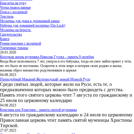
Браслеты на руку
Четки православные
Пояса с молитвой
Текстиль
Молитвы для дома в деревянной рамке
Наборы для домашней молитвы (Zip-Lock)
Молитвы на бересте.
Свидетельства
Книги
Ремни поясные с молитвой
Уцененные товары
20.01.2026
Короткая жизнь мученика Николая Гусева – память 9 октября
Когда Коле исполнилось 7 лет, умерла и его бабушка, тогда он смог найти приют у тети,
но это было не постоянно. Осиротев в этом мире и потеряв свою родню и жилье,
мальчик обрел множество родственников в церкви
04.08.2023
Преподобный Макарий Желтоводский, новый Моисей Руси
Среди святых людей, которые жили на Руси, есть те, о
предназначении которых можно было предвидеть с детства.
Память этого святого церковь чтит 7 августа по гражданскому и
25 июля по церковному календарю
04.08.2023
Кристина или Христина – память святой мученицы
6 августа по гражданскому календарю и 24 июля по церковному
Православная церковь чтит память святой мученицы Христины
Тирской.
27.07.2023