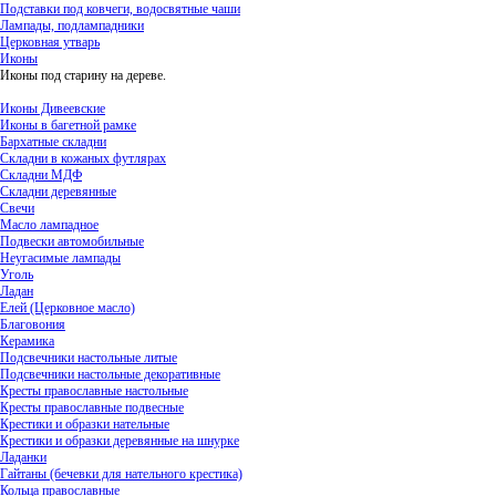
Подставки под ковчеги, водосвятные чаши
Лампады, подлампадники
Церковная утварь
Иконы
Иконы под старину на дереве.
Иконы Дивеевские
Иконы в багетной рамке
Бархатные складни
Складни в кожаных футлярах
Складни МДФ
Складни деревянные
Свечи
Масло лампадное
Подвески автомобильные
Неугасимые лампады
Уголь
Ладан
Елей (Церковное масло)
Благовония
Керамика
Подсвечники настольные литые
Подсвечники настольные декоративные
Кресты православные настольные
Кресты православные подвесные
Крестики и образки нательные
Крестики и образки деревянные на шнурке
Ладанки
Гайтаны (бечевки для нательного крестика)
Кольца православные