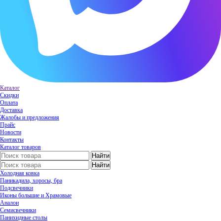
Каталог
Скидки
Оплата
Доставка
Жалобы и предложения
Прайс
Новости
Контакты
Каталог товаров
Холодная ковка
Паникадила, хоросы, бра
Подсвечники
Иконы большие и Храмовые
Аналои
Семисвечники
Панихидные столы