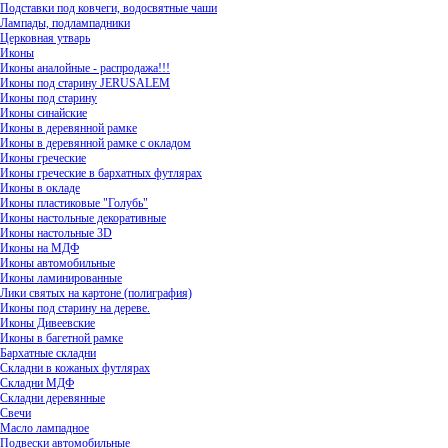
Подставки под ковчеги, водосвятные чаши
Лампады, подлампадники
Церковная утварь
Иконы
Иконы аналойные - распродажа!!!
Иконы под старину JERUSALEM
Иконы под старину
Иконы синайские
Иконы в деревянной рамке
Иконы в деревянной рамке с окладом
Иконы греческие
Иконы греческие в бархатных футлярах
Иконы в окладе
Иконы пластиковые "Голубь"
Иконы настольные декоративные
Иконы настольные 3D
Иконы на МДФ
Иконы автомобильные
Иконы ламинированные
Лики святых на картоне (полиграфия)
Иконы под старину на дереве.
Иконы Дивеевские
Иконы в багетной рамке
Бархатные складни
Складни в кожаных футлярах
Складни МДФ
Складни деревянные
Свечи
Масло лампадное
Подвески автомобильные