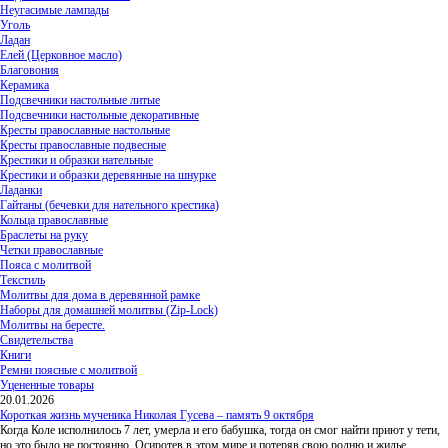
Неугасимые лампады
Уголь
Ладан
Елей (Церковное масло)
Благовония
Керамика
Подсвечники настольные литые
Подсвечники настольные декоративные
Кресты православные настольные
Кресты православные подвесные
Крестики и образки нательные
Крестики и образки деревянные на шнурке
Ладанки
Гайтаны (бечевки для нательного крестика)
Кольца православные
Браслеты на руку
Четки православные
Пояса с молитвой
Текстиль
Молитвы для дома в деревянной рамке
Наборы для домашней молитвы (Zip-Lock)
Молитвы на бересте.
Свидетельства
Книги
Ремни поясные с молитвой
Уцененные товары
20.01.2026
Короткая жизнь мученика Николая Гусева – память 9 октября
Когда Коле исполнилось 7 лет, умерла и его бабушка, тогда он смог найти приют у тети,
но это было не постоянно. Осиротев в этом мире и потеряв свою родню и жилье,