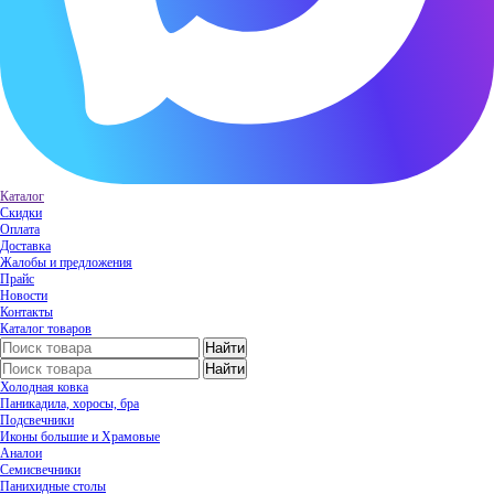
Каталог
Скидки
Оплата
Доставка
Жалобы и предложения
Прайс
Новости
Контакты
Каталог товаров
Холодная ковка
Паникадила, хоросы, бра
Подсвечники
Иконы большие и Храмовые
Аналои
Семисвечники
Панихидные столы