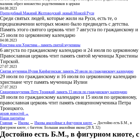
мальчик обрел множество родственников в церкви
04.08.2023
Преподобный Макарий Желтоводский, новый Моисей Руси
Среди святых людей, которые жили на Руси, есть те, о
предназначении которых можно было предвидеть с детства.
Память этого святого церковь чтит 7 августа по гражданскому и
25 июля по церковному календарю
04.08.2023
Кристина или Христина – память святой мученицы
6 августа по гражданскому календарю и 24 июля по церковному
Православная церковь чтит память святой мученицы Христины
Тирской.
27.07.2023
Святая мученица Иулия Карфагенская: память 29 июля по гражданскому календарю
29 июля по гражданскому и 16 июля по церковному календарю
христиане чтут память мученицы Иулии
27.07.2023
Священномученик Петр Троицкий, память 15 июля по гражданскому календарю
28 июля по гражданскому календарю и 15 июля по церковному,
православная церковь чтит память священномученика Петра
Троицкого.
архив новостей →
Наши партнёры
Главная
→
Иконы
→
Иконы аналойные в фигурном киоте
→ Достойно есть Б.М., в
фигурном киоте, с багетом. Большая аналойная икона (28 Х 32)
Достойно есть Б.М., в фигурном киоте, с