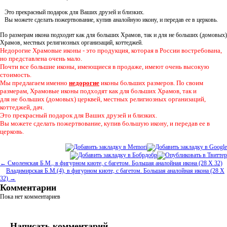
Это прекрасный подарок для Ваших друзей и близких.
Вы можете сделать пожертвование, купив аналойную икону, и передав ее в церковь.
По размерам икона подходит как для больших Храмов, так и для не больших (домовых)
Храмов, местных религиозных организаций, коттеджей.
Недорогие Храмовые иконы - это продукция, которая в России востребована,
но представлена очень мало.
Почти все большие иконы, имеющиеся в продаже, имеют очень высокую
стоимость.
Мы предлагаем именно
недорогие
иконы больших размеров. По своим
размерам, Храмовые иконы подходят как для больших Храмов, так и
для не больших (домовых) церквей, местных религиозных организаций,
коттеджей, дач.
Это прекрасный подарок для Ваших друзей и близких.
Вы можете сделать пожертвование, купив большую икону, и передав ее в
церковь.
← Смоленская Б.М., в фигурном киоте, с багетом. Большая аналойная икона (28 Х 32)
Владимирская Б.М.(4), в фигурном киоте, с багетом. Большая аналойная икона (28 Х
32) →
Комментарии
Пока нет комментариев
Написать комментарий