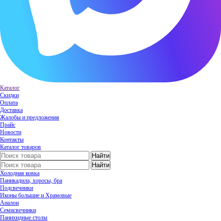
Каталог
Скидки
Оплата
Доставка
Жалобы и предложения
Прайс
Новости
Контакты
Каталог товаров
Холодная ковка
Паникадила, хоросы, бра
Подсвечники
Иконы большие и Храмовые
Аналои
Семисвечники
Панихидные столы