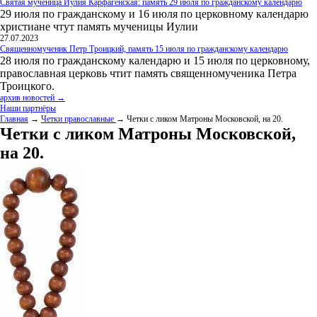
Святая мученица Иулия Карфагенская: память 29 июля по гражданскому календарю
29 июля по гражданскому и 16 июля по церковному календарю
христиане чтут память мученицы Иулии
27.07.2023
Священномученик Петр Троицкий, память 15 июля по гражданскому календарю
28 июля по гражданскому календарю и 15 июля по церковному,
православная церковь чтит память священномученика Петра
Троицкого.
архив новостей →
Наши партнёры
Главная
→
Четки православные
→ Четки с ликом Матроны Московской, на 20.
Четки с ликом Матроны Московской,
на 20.