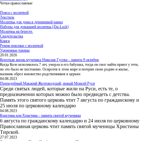
Четки православные
Пояса с молитвой
Текстиль
Молитвы для дома в деревянной рамке
Наборы для домашней молитвы (Zip-Lock)
Молитвы на бересте.
Свидетельства
Книги
Ремни поясные с молитвой
Уцененные товары
20.01.2026
Короткая жизнь мученика Николая Гусева – память 9 октября
Когда Коле исполнилось 7 лет, умерла и его бабушка, тогда он смог найти приют у тети,
но это было не постоянно. Осиротев в этом мире и потеряв свою родню и жилье,
мальчик обрел множество родственников в церкви
04.08.2023
Преподобный Макарий Желтоводский, новый Моисей Руси
Среди святых людей, которые жили на Руси, есть те, о
предназначении которых можно было предвидеть с детства.
Память этого святого церковь чтит 7 августа по гражданскому и
25 июля по церковному календарю
04.08.2023
Кристина или Христина – память святой мученицы
6 августа по гражданскому календарю и 24 июля по церковному
Православная церковь чтит память святой мученицы Христины
Тирской.
27.07.2023