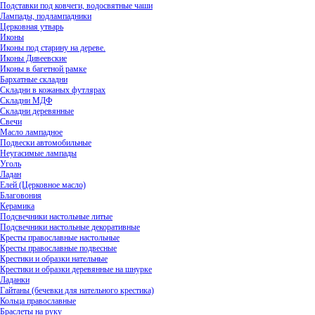
Подставки под ковчеги, водосвятные чаши
Лампады, подлампадники
Церковная утварь
Иконы
Иконы под старину на дереве.
Иконы Дивеевские
Иконы в багетной рамке
Бархатные складни
Складни в кожаных футлярах
Складни МДФ
Складни деревянные
Свечи
Масло лампадное
Подвески автомобильные
Неугасимые лампады
Уголь
Ладан
Елей (Церковное масло)
Благовония
Керамика
Подсвечники настольные литые
Подсвечники настольные декоративные
Кресты православные настольные
Кресты православные подвесные
Крестики и образки нательные
Крестики и образки деревянные на шнурке
Ладанки
Гайтаны (бечевки для нательного крестика)
Кольца православные
Браслеты на руку