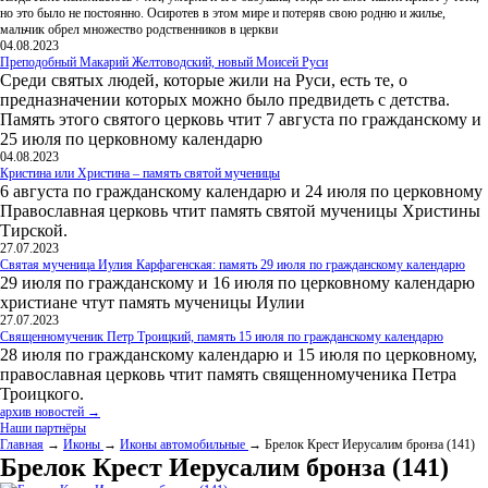
но это было не постоянно. Осиротев в этом мире и потеряв свою родню и жилье,
мальчик обрел множество родственников в церкви
04.08.2023
Преподобный Макарий Желтоводский, новый Моисей Руси
Среди святых людей, которые жили на Руси, есть те, о
предназначении которых можно было предвидеть с детства.
Память этого святого церковь чтит 7 августа по гражданскому и
25 июля по церковному календарю
04.08.2023
Кристина или Христина – память святой мученицы
6 августа по гражданскому календарю и 24 июля по церковному
Православная церковь чтит память святой мученицы Христины
Тирской.
27.07.2023
Святая мученица Иулия Карфагенская: память 29 июля по гражданскому календарю
29 июля по гражданскому и 16 июля по церковному календарю
христиане чтут память мученицы Иулии
27.07.2023
Священномученик Петр Троицкий, память 15 июля по гражданскому календарю
28 июля по гражданскому календарю и 15 июля по церковному,
православная церковь чтит память священномученика Петра
Троицкого.
архив новостей →
Наши партнёры
Главная
→
Иконы
→
Иконы автомобильные
→ Брелок Крест Иерусалим бронза (141)
Брелок Крест Иерусалим бронза (141)