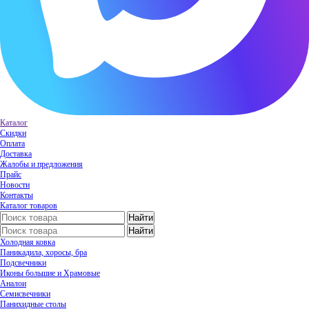
Каталог
Скидки
Оплата
Доставка
Жалобы и предложения
Прайс
Новости
Контакты
Каталог товаров
Холодная ковка
Паникадила, хоросы, бра
Подсвечники
Иконы большие и Храмовые
Аналои
Семисвечники
Панихидные столы