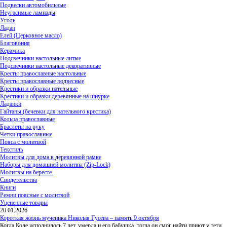
Подвески автомобильные
Неугасимые лампады
Уголь
Ладан
Елей (Церковное масло)
Благовония
Керамика
Подсвечники настольные литые
Подсвечники настольные декоративные
Кресты православные настольные
Кресты православные подвесные
Крестики и образки нательные
Крестики и образки деревянные на шнурке
Ладанки
Гайтаны (бечевки для нательного крестика)
Кольца православные
Браслеты на руку
Четки православные
Пояса с молитвой
Текстиль
Молитвы для дома в деревянной рамке
Наборы для домашней молитвы (Zip-Lock)
Молитвы на бересте.
Свидетельства
Книги
Ремни поясные с молитвой
Уцененные товары
20.01.2026
Короткая жизнь мученика Николая Гусева – память 9 октября
Когда Коле исполнилось 7 лет, умерла и его бабушка, тогда он смог найти приют у тети,