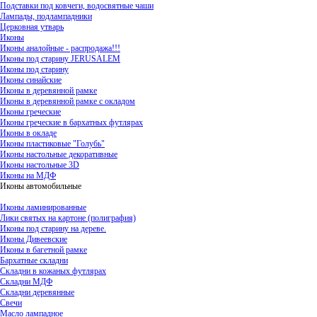
Подставки под ковчеги, водосвятные чаши
Лампады, подлампадники
Церковная утварь
Иконы
Иконы аналойные - распродажа!!!
Иконы под старину JERUSALEM
Иконы под старину
Иконы синайские
Иконы в деревянной рамке
Иконы в деревянной рамке с окладом
Иконы греческие
Иконы греческие в бархатных футлярах
Иконы в окладе
Иконы пластиковые "Голубь"
Иконы настольные декоративные
Иконы настольные 3D
Иконы на МДФ
Иконы автомобильные
Иконы ламинированные
Лики святых на картоне (полиграфия)
Иконы под старину на дереве.
Иконы Дивеевские
Иконы в багетной рамке
Бархатные складни
Складни в кожаных футлярах
Складни МДФ
Складни деревянные
Свечи
Масло лампадное